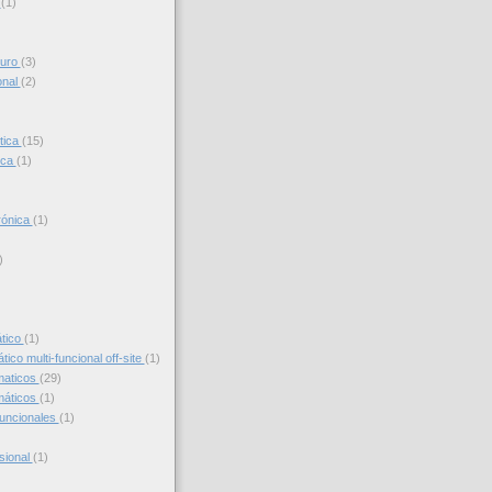
s
(1)
turo
(3)
onal
(2)
tica
(15)
ica
(1)
trónica
(1)
)
)
ático
(1)
ico multi-funcional off-site
(1)
maticos
(29)
máticos
(1)
funcionales
(1)
sional
(1)