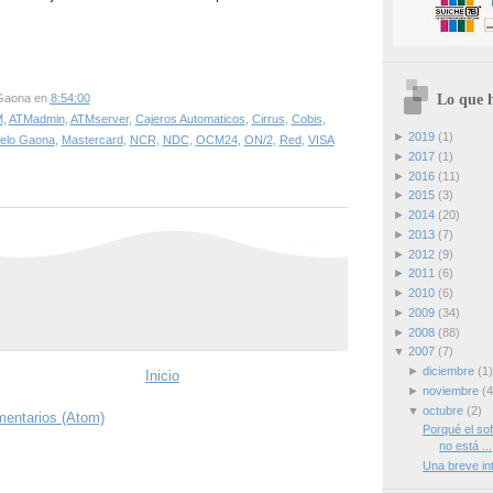
Lo que h
Gaona
en
8:54:00
M
,
ATMadmin
,
ATMserver
,
Cajeros Automaticos
,
Cirrus
,
Cobis
,
►
2019
(1)
elo Gaona
,
Mastercard
,
NCR
,
NDC
,
OCM24
,
ON/2
,
Red
,
VISA
►
2017
(1)
►
2016
(11)
►
2015
(3)
►
2014
(20)
►
2013
(7)
►
2012
(9)
►
2011
(6)
►
2010
(6)
►
2009
(34)
►
2008
(88)
▼
2007
(7)
►
diciembre
(1)
Inicio
►
noviembre
(4
▼
octubre
(2)
mentarios (Atom)
Porqué el so
no está ...
Una breve int