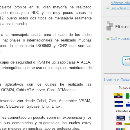
próximos año
ajeros propios en su gran mayoría he realizado
Blockchain en 
sando mensajería NDC y en muy pocos casos la
12, bueno estos dos tipos de mensajería realmente
 a nivel mundial.
Mi otro 
 a la mensajería usada para el caso de las redes
Café y Letras
a nacionales ó internacionales he realizado muchas
sando la mensajería ISO8583 y ON/2 que son las
.
a cajas de seguridad ó HSM he utilizado cajas ATALLA,
r criptográfico que se usa en los equipos mainframe de
_______________
Sígueme en Twitte
 aplicativos con los cuales he realizado las
n OCM24, Cobis ATMserver, Cobis ATMadmin.
desarrollo van desde Cobol, Cics, Assembler, VSAM,
es, SQLServer, Sybase, Unix, Linux.
 les comentado un poquito sobre mi experiencia y los
con sus comentarios y sugerencias las cuales estoy
 ser mejores en nuestras labores profesionales.