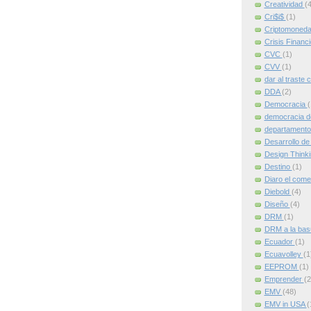
Creatividad
(4
Cri$i$
(1)
Criptomoned
Crisis Financ
CVC
(1)
CVV
(1)
dar al traste 
DDA
(2)
Democracia
(
democracia d
departamento
Desarrollo de
Design Think
Destino
(1)
Diaro el come
Diebold
(4)
Diseño
(4)
DRM
(1)
DRM a la ba
Ecuador
(1)
Ecuavolley
(1
EEPROM
(1)
Emprender
(2
EMV
(48)
EMV in USA
(