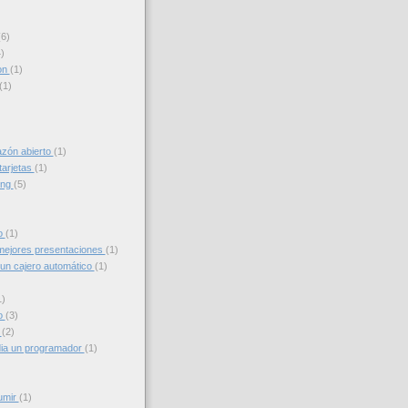
(6)
)
on
(1)
(1)
azón abierto
(1)
tarjetas
(1)
ing
(5)
to
(1)
ejores presentaciones
(1)
un cajero automático
(1)
1)
o
(3)
g
(2)
ia un programador
(1)
umir
(1)