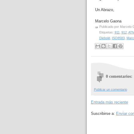
Un Abrazo,
Marcelo Gaona
Publicado por
Marcelo 
Etiquetas:
911
,
912
,
AT
Diebold
,
ISO8583
,
Marc
0 comentarios:
Publicar un comentario
Entrada más reciente
Suscribirse a:
Enviar co