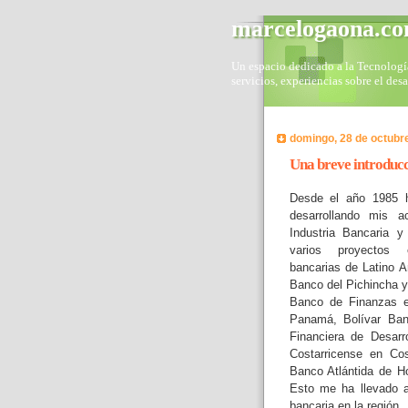
marcelogaona.c
Un espacio dedicado a la Tecnología 
servicios, experiencias sobre el des
domingo, 28 de octubr
Una breve introducci
Desde el año 1985 h
desarrollando mis a
Industria Bancaria y
varios proyectos e
bancarias de Latino 
Banco del Pichincha 
Banco de Finanzas e
Panamá, Bolívar Ban
Financiera de Desar
Costarricense en Co
Banco Atlántida de Ho
Esto me ha llevado a
bancaria en la región.