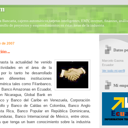
om
Bancaria, cajeros automáticos,tarjetas inteligentes, EMV, internet, finanzas, anális
arrollo de proyectos y emprendimientos en éstas áreas de la industria.
e de 2007
Datos pe
ón ...
Marcelo Gaona
asta la actualidad he venido
Ecuador
ctividades en el área de la
Ver todo mi perfil
 por lo tanto he desarrollado
n diferentes instituciones
América tales como Filanbanco,
Mi empr
y Banco Amazonas en Ecuador,
n Nicaragua, Global Bank en
co y Banco del Caribe en Venezuela, Corporación
rollo y Banco de Caldas en Colombia, Banco Anglo
sta Rica, Banco Popular en República Dominicana,
nduras, Banco Internacional de México, entre otros.
 que tenga un buen conocimiento sobre la industria