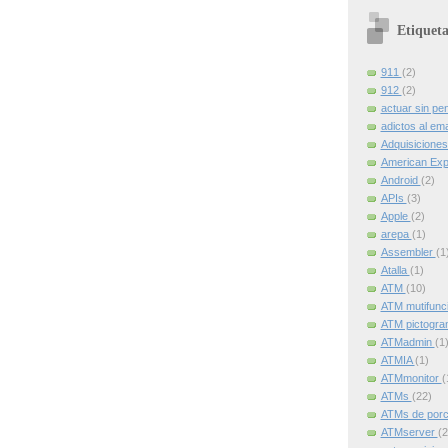
Etiqueta
911
(2)
912
(2)
actuar sin pe
adictos al ema
Adquisicione
American Ex
Android
(2)
APIs
(3)
Apple
(2)
arepa
(1)
Assembler
(1
Atalla
(1)
ATM
(10)
ATM mutifunc
ATM pictogr
ATMadmin
(1
ATMIA
(1)
ATMmonitor
(
ATMs
(22)
ATMs de por
ATMserver
(2