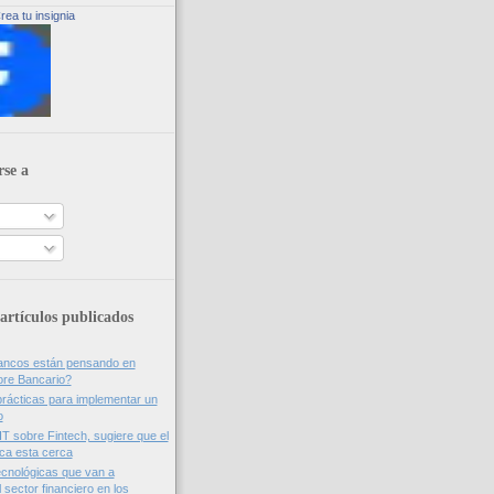
rea tu insignia
rse a
artículos publicados
bancos están pensando en
ore Bancario?
rácticas para implementar un
o
IT sobre Fintech, sugiere que el
nca esta cerca
cnológicas que van a
 sector financiero en los