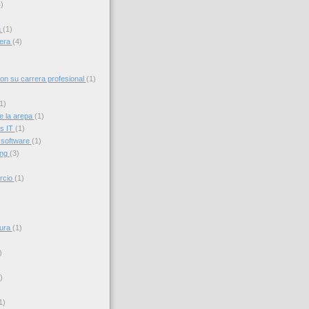
)
a
(1)
iera
(4)
con su carrera profesional
(1)
1)
e la arepa
(1)
s IT
(1)
 software
(1)
ing
(3)
rcio
(1)
sura
(1)
)
)
1)