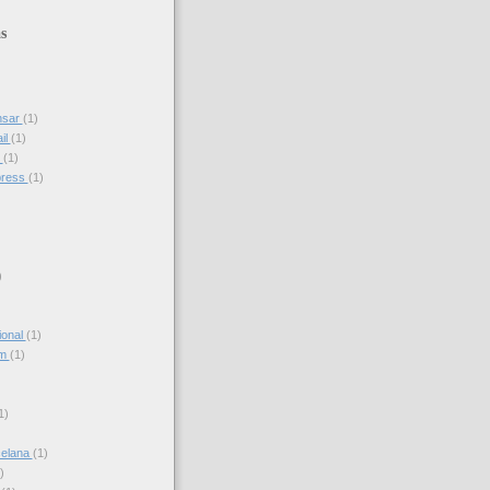
s
nsar
(1)
il
(1)
s
(1)
press
(1)
)
ional
(1)
am
(1)
)
1)
celana
(1)
)