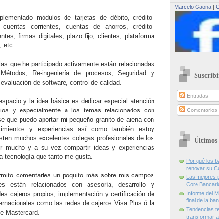
Marcelo Gaona
|
C
plementado módulos de tarjetas de débito, crédito,
 cuentas corrientes, cuentas de ahorros, crédito,
entes, firmas digitales, plazo fijo, clientes, plataforma
, etc.
 las que he participado activamente están relacionadas
Métodos, Re-ingeniería de procesos, Seguridad y
Suscribi
 evaluación de software, control de calidad.
Entradas
espacio y la idea básica es dedicar especial atención
cios y especialmente a los temas relacionados con
Comentarios
se que puedo aportar mi pequeño granito de arena con
imientos y experiencias así como también estoy
sten muchos excelentes colegas profesionales de los
Últimos 
r mucho y a su vez compartir ideas y experiencias
a tecnología que tanto me gusta.
Por qué los 
renovar su C
rmito comentarles un poquito más sobre mis campos
Las mejores p
es están relacionados con asesoría, desarrollo y
Core Bancari
es cajeros propios, implementación y certificación de
Informe del M
final de la ba
ternacionales como las redes de cajeros Visa Plus ó la
Tendencias te
de Mastercard.
transformar al