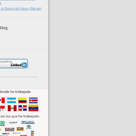
s
la Banca del futuro (Bitcoin)
blog
_____________________
r