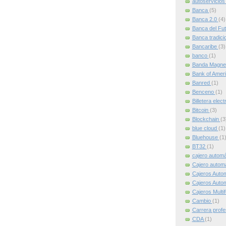
autoservicio
Banca
(5)
Banca 2.0
(4)
Banca del Fu
Banca tradici
Bancaribe
(3)
banco
(1)
Banda Magne
Bank of Amer
Banred
(1)
Benceno
(1)
Billetera elec
Bitcoin
(3)
Blockchain
(3
blue cloud
(1)
Bluehouse
(1
BT32
(1)
cajero autom
Cajero automát
Cajeros Auto
Cajeros Auto
Cajeros Multi
Cambio
(1)
Carrera profe
CDA
(1)