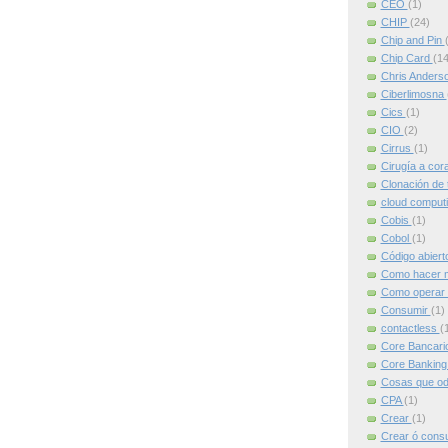
CEO
(1)
CHIP
(24)
Chip and Pin
Chip Card
(14
Chris Anders
Ciberlimosna
Cics
(1)
CIO
(2)
Cirrus
(1)
Cirugía a cor
Clonación de 
cloud comput
Cobis
(1)
Cobol
(1)
Código abier
Como hacer m
Como operar 
Consumir
(1)
contactless
(
Core Bancari
Core Bankin
Cosas que od
CPA
(1)
Crear
(1)
Crear ó cons