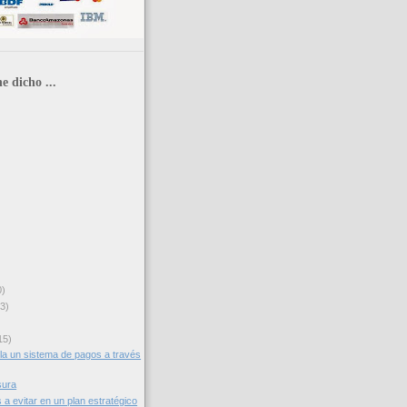
e dicho ...
0)
3)
15)
lla un sistema de pagos a través
sura
a evitar en un plan estratégico