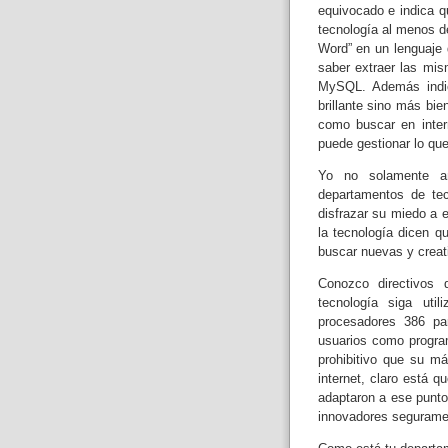
equivocado e indica q
tecnología al menos d
Word”
en un lenguaje
saber extraer las mi
MySQL.
Además indi
brillante sino más bi
como buscar en inter
puede gestionar lo qu
Yo no solamente añ
departamentos de tec
disfrazar su miedo a 
la tecnología
dicen qu
buscar nuevas y creat
Conozco directivos
tecnología siga uti
procesadores 386 pa
usuarios como program
prohibitivo que su m
internet, claro está 
adaptaron a ese punt
innovadores seguramen