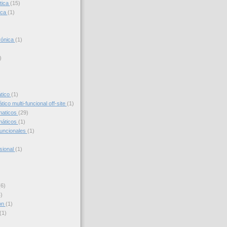
tica
(15)
ica
(1)
trónica
(1)
)
)
ático
(1)
ico multi-funcional off-site
(1)
maticos
(29)
máticos
(1)
funcionales
(1)
sional
(1)
(6)
)
on
(1)
(1)