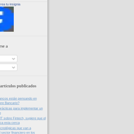
rea tu insignia
rse a
artículos publicados
bancos están pensando en
ore Bancario?
rácticas para implementar un
o
IT sobre Fintech, sugiere que el
nca esta cerca
cnológicas que van a
 sector financiero en los