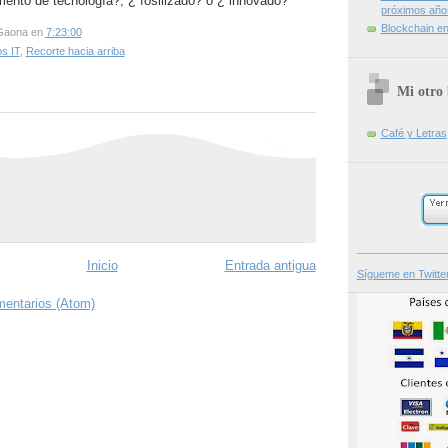
mento de tecnología?,
¿ fosilizado?
ó ¿ innovado?
próximos año
Blockchain en 
Gaona
en
7:23:00
s IT
,
Recorte hacia arriba
Mi otro 
Café y Letras
_______________
Inicio
Entrada antigua
Sígueme en Twitte
mentarios (Atom)