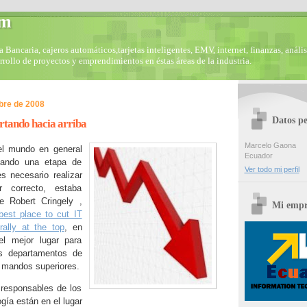
om
Bancaria, cajeros automáticos,tarjetas inteligentes, EMV, internet, finanzas, anális
arrollo de proyectos y emprendimientos en éstas áreas de la industria.
bre de 2008
Datos pe
rtando hacia arriba
Marcelo Gaona
el mundo en general
Ecuador
sando una etapa de
Ver todo mi perfil
es necesario realizar
r correcto, estaba
de Robert Cringely ,
Mi empr
best place to cut IT
rally at the top
, en
l mejor lugar para
os departamentos de
s mandos superiores.
responsables de los
gía están en el lugar