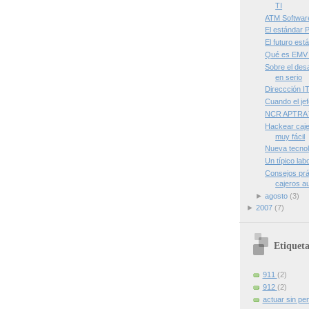
TI
ATM Software
El estándar
El futuro est
Qué es EMV
Sobre el des
en serio
Direccción I
Cuando el jef
NCR APTRA
Hackear caj
muy fácil
Nueva tecnol
Un típico lab
Consejos prá
cajeros au
►
agosto
(3)
►
2007
(7)
Etiqueta
911
(2)
912
(2)
actuar sin pe