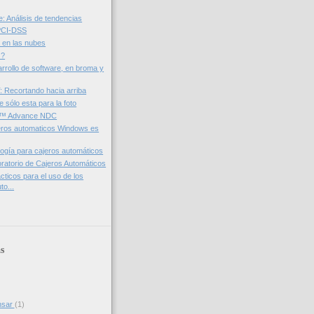
: Análisis de tendencias
 PCI-DSS
á en las nubes
 ?
arrollo de software, en broma y
T: Recortando hacia arriba
e sólo esta para la foto
™ Advance NDC
eros automaticos Windows es
ogía para cajeros automáticos
oratorio de Cajeros Automáticos
cticos para el uso de los
to...
s
nsar
(1)