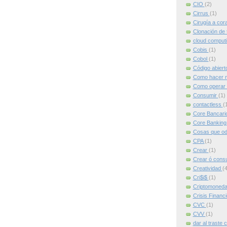
CIO
(2)
Cirrus
(1)
Cirugía a cor
Clonación de 
cloud comput
Cobis
(1)
Cobol
(1)
Código abier
Como hacer m
Como operar 
Consumir
(1)
contactless
(
Core Bancari
Core Bankin
Cosas que od
CPA
(1)
Crear
(1)
Crear ó cons
Creatividad
(4
Cri$i$
(1)
Criptomoned
Crisis Financ
CVC
(1)
CVV
(1)
dar al traste 