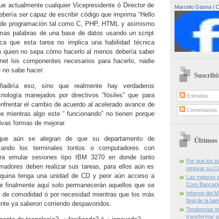
ue actualmente cualquier Vicepresidente ó Director de
Marcelo Gaona
|
C
ebería ser capaz de escribir código que imprima “Hello
 de programación tal como C, PHP, HTML y asimismo
smas palabras de una base de datos usando un script
ca que esta tarea no implica una habilidad técnica
en quien no sepa cómo hacerlo al menos debería saber
net los componentes necesarios para hacerlo, nadie
e no sabe hacer.
Suscribi
adiría eso, sino que realmente hay verdaderos
nología manejados por directivos “fósiles”
que para
Entradas
enfrentar el cambio de acuerdo al acelerado avance de
Comentarios
e mientras algo este “ funcionando” no tienen porque
ivas formas de mejorar.
 que
aún se alegran de que su departamento de
Últimos 
lizando los terminales tontos o computadores con
ra emular
sesiones tipo IBM 3270 en donde tanto
Por qué los 
adores deben realizar sus tareas, para ellos aún es
renovar su C
áquina tenga una unidad de CD y peor aún acceso a
Las mejores p
que finalmente aquí solo permanecerán
aquellos que se
Core Bancari
Informe del M
o de comodidad ó por necesidad mientras que los más
final de la ba
te ya salieron corriendo despavoridos.
Tendencias te
transformar al