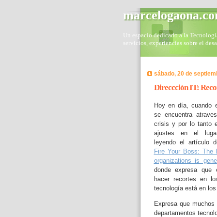
marcelogaona.c
Un espacio dedicado a la Tecnología 
servicios, experiencias sobre el des
sábado, 20 de septiem
Direccción IT: Reco
Hoy en día, cuando 
se encuentra atrave
crisis y por lo tanto 
ajustes en el luga
leyendo el artículo 
Fire Your Boss: The 
organizations is gene
donde expresa que e
hacer recortes en l
tecnología está en lo
Expresa que muchos 
departamentos tecnolo