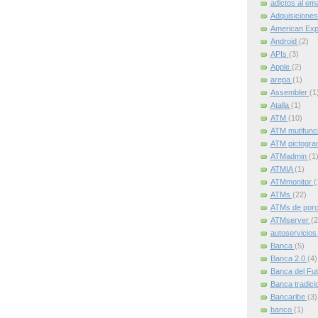
adictos al ema
Adquisicione
American Ex
Android
(2)
APIs
(3)
Apple
(2)
arepa
(1)
Assembler
(1
Atalla
(1)
ATM
(10)
ATM mutifunc
ATM pictogr
ATMadmin
(1
ATMIA
(1)
ATMmonitor
(
ATMs
(22)
ATMs de por
ATMserver
(2
autoservicio
Banca
(5)
Banca 2.0
(4)
Banca del Fu
Banca tradici
Bancaribe
(3)
banco
(1)