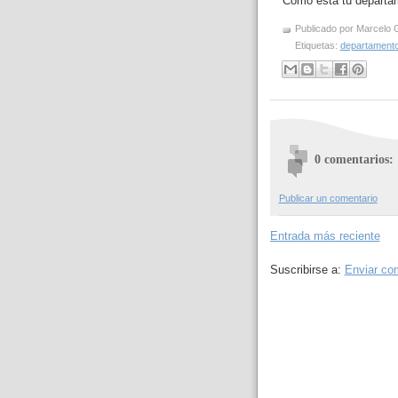
Como está tu departa
Publicado por
Marcelo 
Etiquetas:
departamento
0 comentarios:
Publicar un comentario
Entrada más reciente
Suscribirse a:
Enviar co