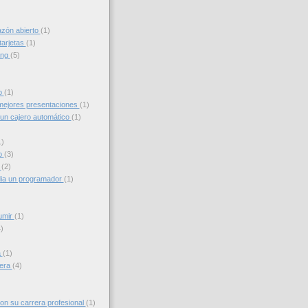
azón abierto
(1)
tarjetas
(1)
ing
(5)
to
(1)
ejores presentaciones
(1)
un cajero automático
(1)
1)
o
(3)
g
(2)
ia un programador
(1)
umir
(1)
)
a
(1)
iera
(4)
con su carrera profesional
(1)