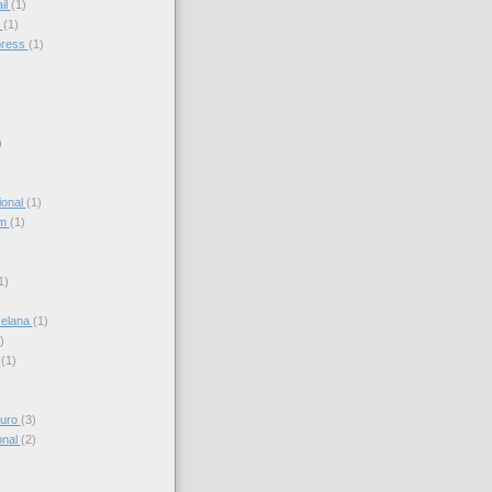
il
(1)
s
(1)
press
(1)
)
ional
(1)
am
(1)
)
1)
celana
(1)
)
s
(1)
turo
(3)
onal
(2)