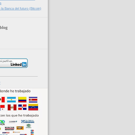
s
la Banca del futuro (Bitcoin)
blog
_____________________
r