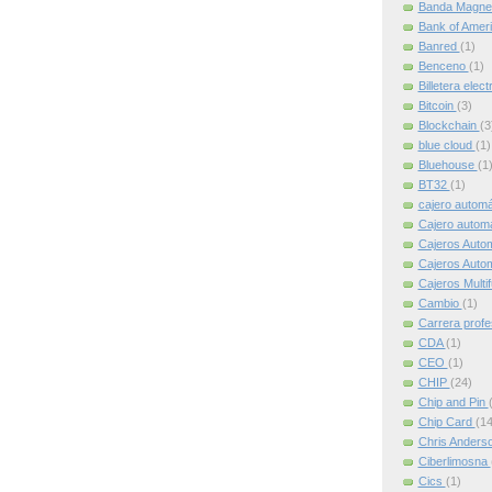
Banda Magne
Bank of Amer
Banred
(1)
Benceno
(1)
Billetera elec
Bitcoin
(3)
Blockchain
(3
blue cloud
(1)
Bluehouse
(1
BT32
(1)
cajero autom
Cajero automát
Cajeros Auto
Cajeros Auto
Cajeros Multi
Cambio
(1)
Carrera profe
CDA
(1)
CEO
(1)
CHIP
(24)
Chip and Pin
Chip Card
(14
Chris Anders
Ciberlimosna
Cics
(1)