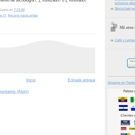
mento de tecnología?,
¿ fosilizado?
ó ¿ innovado?
próximos año
Blockchain en 
Gaona
en
7:23:00
s IT
,
Recorte hacia arriba
Mi otro 
Café y Letras
_______________
Inicio
Entrada antigua
Sígueme en Twitte
mentarios (Atom)