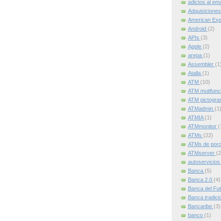
adictos al ema
Adquisicione
American Ex
Android
(2)
APIs
(3)
Apple
(2)
arepa
(1)
Assembler
(1
Atalla
(1)
ATM
(10)
ATM mutifunc
ATM pictogr
ATMadmin
(1
ATMIA
(1)
ATMmonitor
(
ATMs
(22)
ATMs de por
ATMserver
(2
autoservicio
Banca
(5)
Banca 2.0
(4)
Banca del Fu
Banca tradici
Bancaribe
(3)
banco
(1)