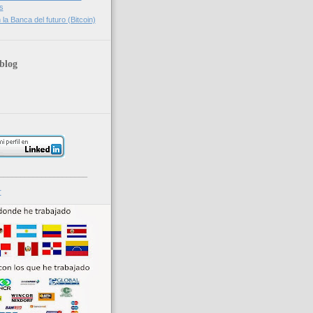
s
la Banca del futuro (Bitcoin)
blog
_____________________
r