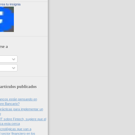
rea tu insignia
rse a
artículos publicados
bancos están pensando en
ore Bancario?
rácticas para implementar un
o
IT sobre Fintech, sugiere que el
nca esta cerca
cnológicas que van a
 sector financiero en los