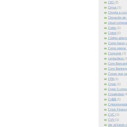
CIO
(2)
Cirrus
(1)
Cirugía a cor
Clonación de 
cloud comput
Cobis
(1)
Cobol
(1)
Código abier
Como hacer m
Como operar 
Consumir
(1)
contactless
(
Core Bancari
Core Bankin
Cosas que od
CPA
(1)
Crear
(1)
Crear ó cons
Creatividad
(4
Cri$i$
(1)
Criptomoned
Crisis Financ
CVC
(1)
CVV
(1)
dar al traste 