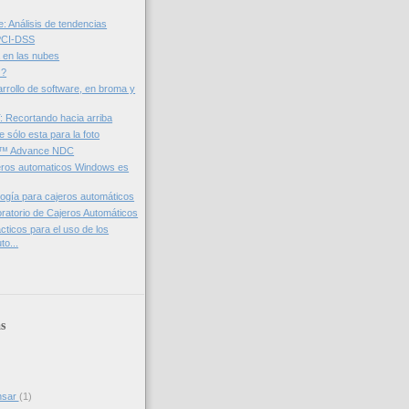
: Análisis de tendencias
 PCI-DSS
á en las nubes
 ?
arrollo de software, en broma y
T: Recortando hacia arriba
e sólo esta para la foto
™ Advance NDC
eros automaticos Windows es
ogía para cajeros automáticos
oratorio de Cajeros Automáticos
cticos para el uso de los
to...
s
nsar
(1)