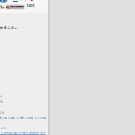
e dicho ...
0)
3)
15)
lla un sistema de pagos a través
sura
a evitar en un plan estratégico