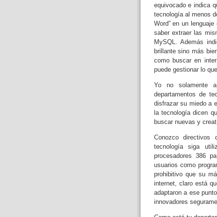
equivocado e indica q
tecnología al menos d
Word”
en un lenguaje
saber extraer las mi
MySQL.
Además indi
brillante sino más bi
como buscar en inter
puede gestionar lo qu
Yo no solamente añ
departamentos de tec
disfrazar su miedo a 
la tecnología
dicen qu
buscar nuevas y creat
Conozco directivos
tecnología siga uti
procesadores 386 pa
usuarios como program
prohibitivo que su m
internet, claro está 
adaptaron a ese punt
innovadores seguramen