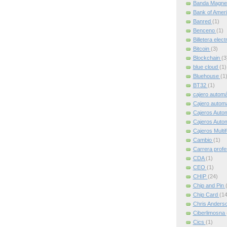
Banda Magne
Bank of Amer
Banred
(1)
Benceno
(1)
Billetera elec
Bitcoin
(3)
Blockchain
(3
blue cloud
(1)
Bluehouse
(1
BT32
(1)
cajero autom
Cajero automát
Cajeros Auto
Cajeros Auto
Cajeros Multi
Cambio
(1)
Carrera profe
CDA
(1)
CEO
(1)
CHIP
(24)
Chip and Pin
Chip Card
(14
Chris Anders
Ciberlimosna
Cics
(1)