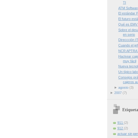
TI
ATM Software
El estándar
El futuro est
Qué es EMV
Sobre el des
en serio
Direccción I
Cuando el jef
NCR APTRA
Hackear caj
muy fácil
Nueva tecnol
Un típico lab
Consejos prá
cajeros au
►
agosto
(3)
►
2007
(7)
Etiqueta
911
(2)
912
(2)
actuar sin pe