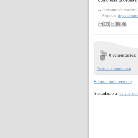
Como está tu departa
Publicado por
Marcelo 
Etiquetas:
departamento
0 comentarios:
Publicar un comentario
Entrada más reciente
Suscribirse a:
Enviar co