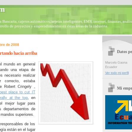
om
Bancaria, cajeros automáticos,tarjetas inteligentes, EMV, internet, finanzas, anális
arrollo de proyectos y emprendimientos en éstas áreas de la industria.
bre de 2008
Datos pe
rtando hacia arriba
Marcelo Gaona
el mundo en general
Ecuador
sando una etapa de
Ver todo mi perfil
es necesario realizar
r correcto, estaba
de Robert Cringely ,
Mi empr
best place to cut IT
rally at the top
, en
l mejor lugar para
os departamentos de
s mandos superiores.
responsables de los
gía están en el lugar