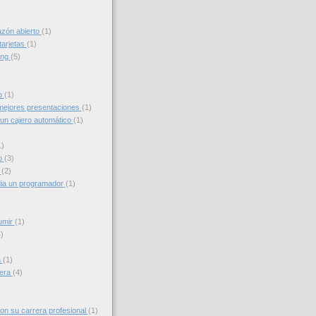
azón abierto
(1)
tarjetas
(1)
ing
(5)
to
(1)
ejores presentaciones
(1)
un cajero automático
(1)
1)
o
(3)
g
(2)
ia un programador
(1)
umir
(1)
)
a
(1)
iera
(4)
con su carrera profesional
(1)