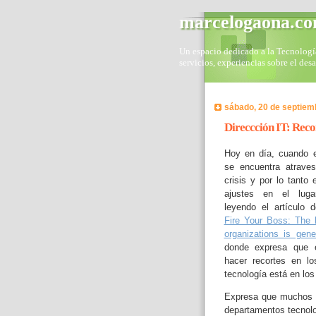
marcelogaona.c
Un espacio dedicado a la Tecnología 
servicios, experiencias sobre el des
sábado, 20 de septiem
Direccción IT: Reco
Hoy en día, cuando 
se encuentra atrave
crisis y por lo tanto 
ajustes en el luga
leyendo el artículo 
Fire Your Boss: The 
organizations is gene
donde expresa que e
hacer recortes en l
tecnología está en lo
Expresa que muchos 
departamentos tecnolo