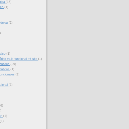
tica
(15)
ica
(1)
trónica
(1)
)
)
ático
(1)
ico multi-funcional off-site
(1)
maticos
(29)
máticos
(1)
funcionales
(1)
sional
(1)
(6)
)
on
(1)
(1)