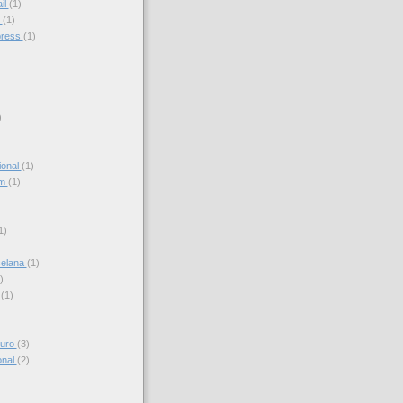
il
(1)
s
(1)
press
(1)
)
ional
(1)
am
(1)
)
1)
celana
(1)
)
s
(1)
turo
(3)
onal
(2)