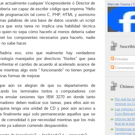
ue actualmente cualquier Vicepresidente ó Director de
Marcelo Gaona
|
C
ebería ser capaz de escribir código que imprima “Hello
 de programación tal como C, PHP, HTML y asimismo
smas palabras de una base de datos usando un script
ca que esta tarea no implica una habilidad técnica
en quien no sepa cómo hacerlo al menos debería saber
net los componentes necesarios para hacerlo, nadie
e no sabe hacer.
Suscribi
adiría eso, sino que realmente hay verdaderos
nología manejados por directivos “fósiles”
que para
Entradas
enfrentar el cambio de acuerdo al acelerado avance de
Comentarios
e mientras algo este “ funcionando” no tienen porque
ivas formas de mejorar.
 que
aún se alegran de que su departamento de
Últimos 
lizando los terminales tontos o computadores con
ra emular
sesiones tipo IBM 3270 en donde tanto
Por qué los 
adores deben realizar sus tareas, para ellos aún es
renovar su C
áquina tenga una unidad de CD y peor aún acceso a
Las mejores p
que finalmente aquí solo permanecerán
aquellos que se
Core Bancari
Informe del M
o de comodidad ó por necesidad mientras que los más
final de la ba
te ya salieron corriendo despavoridos.
Tendencias te
transformar al