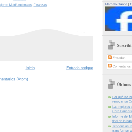
Marcelo Gaona
|
C
jeros Multifuncionales
,
Finanzas
Suscribi
Entradas
Comentarios
Inicio
Entrada antigua
mentarios (Atom)
Últimos 
Por qué los 
renovar su C
Las mejores p
Core Bancari
Informe del M
final de la ba
Tendencias te
transformar al