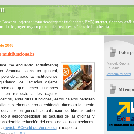
om
Bancaria, cajeros automáticos,tarjetas inteligentes, EMV, internet, finanzas, anális
arrollo de proyectos y emprendimientos en éstas áreas de la industria.
 de 2008
Datos pe
 multifuncionales
Marcelo Gaona
nde me encuentro actualmente)
Ecuador
n América Latina en general,
Ver todo mi perfil
 pero de a poco las instituciones
quiriendo los llamados cajeros
s mismos que tienen funciones
Mi empr
 con respecto a los cajeros
ocemos, entre otras funciones, estos cajeros permiten
billetes y cheques con acreditación directa a la cuenta
 servicios en general, actualización de libretas entre
tado a descongestionar las taquillas de las oficinas y
onsiderable reducción del costo de las transacciones.
 la
revista PCworld de Venezuela
al respecto.
Gaona
en
19:10:00