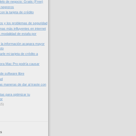
elo de negocio: Gratis (Free)
 negreros
con la tarjeta de crédito
s y los problemas de seguridad
nas más influyentes en internet
a modalidad de estafa por
 la información acapara mayor
sto
rle mi tarjeta de crédito a
ora Mac Pro podría causar
de software libre
ud
as maneras de dar al traste con
tas para optimizar tu
or
15)
s