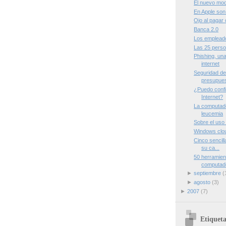
El nuevo mod
En Apple son
Ojo al pagar 
Banca 2.0
Los empleado
Las 25 perso
Phishing, un
internet
Seguridad de
presupue
¿Puedo confia
Internet?
La computad
leucemia
Sobre el uso 
Windows clo
Cinco sencill
su ca...
50 herramien
computad
►
septiembre
(
►
agosto
(3)
►
2007
(7)
Etiqueta