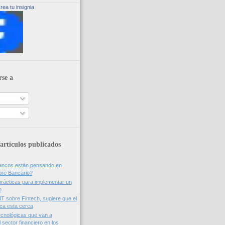
rea tu insignia
rse a
artículos publicados
bancos están pensando en
ore Bancario?
rácticas para implementar un
o
IT sobre Fintech, sugiere que el
nca esta cerca
cnológicas que van a
 sector financiero en los