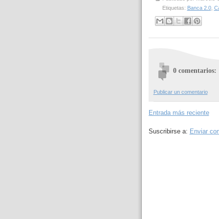
Etiquetas:
Banca 2.0
,
Ca
0 comentarios:
Publicar un comentario
Entrada más reciente
Suscribirse a:
Enviar co