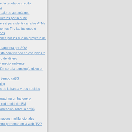
 la tarjeta de crédito
ca
 cajeros automáticos
puestas por la nube
ersal para identificar a los ATMs
entos TI y las fusiones ó
ones
ones por las que un proyecto de
su apuesta por SOA
sta convirtiendo en estúpidos ?
ro del dinero
l medio ambiente
ción sera la tecnología clave en
 tiempo cri$i$
ting
os de la banca y sus sueldos
, apadrina un banquero
 red social de IBM
xplicación sobre la cri$i$
máticos multifuncionales
tre personas en la web (P2P