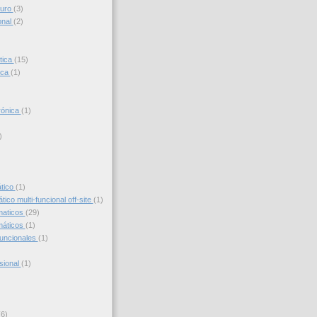
turo
(3)
onal
(2)
tica
(15)
ica
(1)
trónica
(1)
)
)
ático
(1)
ico multi-funcional off-site
(1)
maticos
(29)
máticos
(1)
funcionales
(1)
sional
(1)
(6)