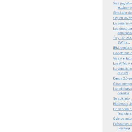
Visa payWave,
inalámbri
Simulador de
Siguen las a
La señal univ
Los departam
adquisici
10 y 1/2 Raz
SW fra...
IBM amplía 
Google nos e
Visa y el futu
Los ATMs y e
La virtualiza
el 2009
Banca 2.0 en
Cloud compu
Los ejecutiv
dorados
Se solidario
Bluehouse, la
Un sencilla e
financiera
Cajeros auto
Préstamos en
Lending)