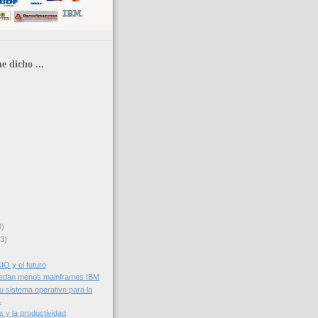
e dicho ...
0)
3)
CIO y el futuro
edan menos mainframes IBM
u sistema operativo para la
.
 y la productividad