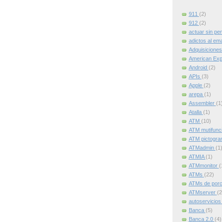
911
(2)
912
(2)
actuar sin pe
adictos al ema
Adquisicione
American Ex
Android
(2)
APIs
(3)
Apple
(2)
arepa
(1)
Assembler
(1
Atalla
(1)
ATM
(10)
ATM mutifunc
ATM pictogr
ATMadmin
(1
ATMIA
(1)
ATMmonitor
(
ATMs
(22)
ATMs de por
ATMserver
(2
autoservicio
Banca
(5)
Banca 2.0
(4)