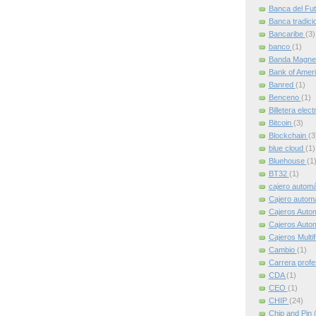
Banca del Fu
Banca tradici
Bancaribe
(3)
banco
(1)
Banda Magne
Bank of Amer
Banred
(1)
Benceno
(1)
Billetera elec
Bitcoin
(3)
Blockchain
(3
blue cloud
(1)
Bluehouse
(1
BT32
(1)
cajero autom
Cajero automát
Cajeros Auto
Cajeros Auto
Cajeros Multi
Cambio
(1)
Carrera profe
CDA
(1)
CEO
(1)
CHIP
(24)
Chip and Pin