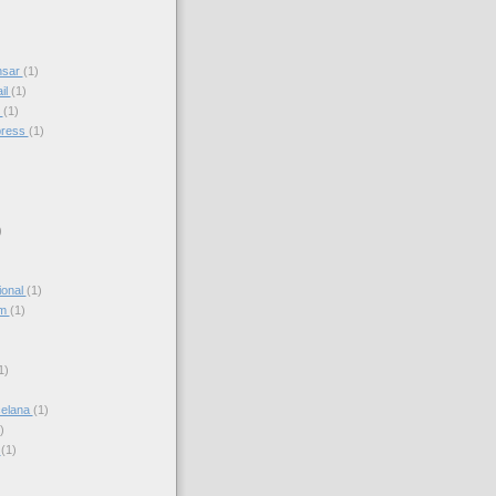
nsar
(1)
il
(1)
s
(1)
press
(1)
)
ional
(1)
am
(1)
)
1)
celana
(1)
)
s
(1)