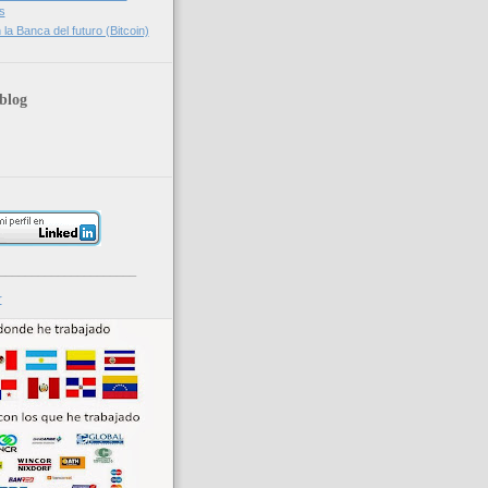
s
la Banca del futuro (Bitcoin)
blog
_____________________
r