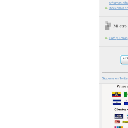
próximos año
Blockchain en 
Mi otro 
Café y Letras
_______________
Sígueme en Twitte