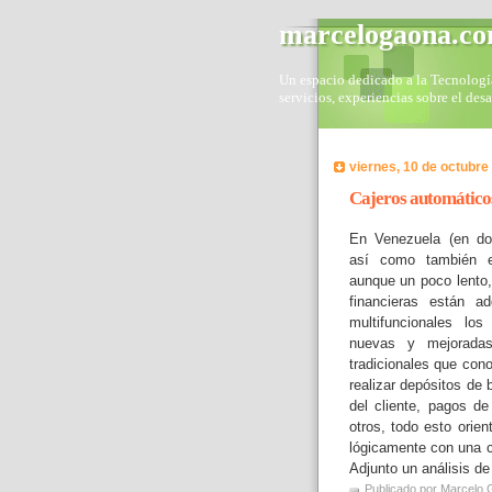
marcelogaona.c
Un espacio dedicado a la Tecnología 
servicios, experiencias sobre el des
viernes, 10 de octubre
Cajeros automáticos
En Venezuela (en do
así como también e
aunque un poco lento,
financieras están ad
multifuncionales lo
nuevas y mejoradas
tradicionales que con
realizar depósitos de 
del cliente, pagos de
otros, todo esto orien
lógicamente con una c
Adjunto un análisis de
Publicado por
Marcelo 