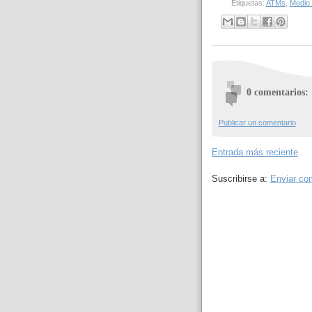
Etiquetas:
ATMs
,
Medio
0 comentarios:
Publicar un comentario
Entrada más reciente
Suscribirse a:
Enviar co