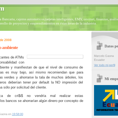
om
Bancaria, cajeros automáticos,tarjetas inteligentes, EMV, internet, finanzas, anális
arrollo de proyectos y emprendimientos en éstas áreas de la industria.
 de 2008
Datos pe
o ambiente
Marcelo Gaona
icantes de ATMs
Ecuador
onsabilidad con
Ver todo mi perfil
biente y manifiestan de que el nivel de consumo de
nas es muy bajo, así mismo recomiendan que para
s verdes y ahorrarse la tala de muchos árboles, los
Mi empr
jeros deberían tener por default la NO impresión del
 sólo por solicitud del cliente.
ca de cri$i$ no vendría mal realizar estas
los bancos se ahorrarían algún dinero por concepto de
.
Gaona
en
19:58:00