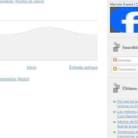
 ambiente
,
Recibos de cajeros
Marcelo Gaona
|
C
Suscribi
Entradas
Inicio
Entrada antigua
Comentarios
mentarios (Atom)
Últimos 
Por qué los 
renovar su C
Las mejores p
Core Bancari
Informe del M
final de la ba
Tendencias te
transformar al