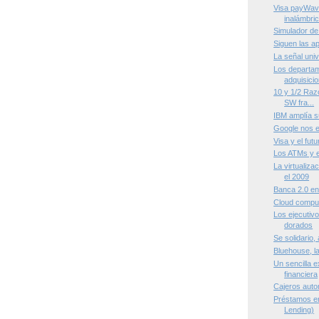
Visa payWave,
inalámbri
Simulador de
Siguen las a
La señal univ
Los departam
adquisici
10 y 1/2 Raz
SW fra...
IBM amplía 
Google nos e
Visa y el futu
Los ATMs y e
La virtualiza
el 2009
Banca 2.0 en
Cloud compu
Los ejecutiv
dorados
Se solidario
Bluehouse, la
Un sencilla e
financiera
Cajeros auto
Préstamos en
Lending)