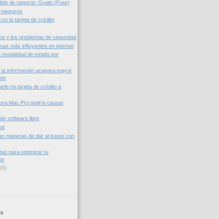
elo de negocio: Gratis (Free)
 negreros
con la tarjeta de crédito
s y los problemas de seguridad
nas más influyentes en internet
a modalidad de estafa por
 la información acapara mayor
sto
rle mi tarjeta de crédito a
ora Mac Pro podría causar
de software libre
ud
as maneras de dar al traste con
tas para optimizar tu
or
15)
s