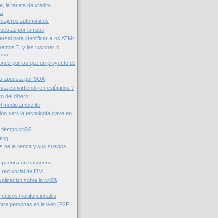
 la tarjeta de crédito
ca
 cajeros automáticos
puestas por la nube
ersal para identificar a los ATMs
entos TI y las fusiones ó
ones
ones por las que un proyecto de
su apuesta por SOA
sta convirtiendo en estúpidos ?
ro del dinero
l medio ambiente
ción sera la tecnología clave en
 tiempo cri$i$
ting
os de la banca y sus sueldos
, apadrina un banquero
 red social de IBM
xplicación sobre la cri$i$
máticos multifuncionales
tre personas en la web (P2P