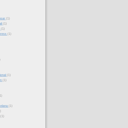
nsar
(1)
il
(1)
s
(1)
press
(1)
)
ional
(1)
am
(1)
)
1)
celana
(1)
)
s
(1)