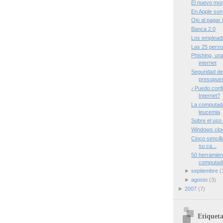
El nuevo mod
En Apple son
Ojo al pagar 
Banca 2.0
Los empleado
Las 25 perso
Phishing, un
internet
Seguridad de
presupue
¿Puedo confia
Internet?
La computad
leucemia
Sobre el uso 
Windows clo
Cinco sencill
su ca...
50 herramien
computad
►
septiembre
(
►
agosto
(3)
►
2007
(7)
Etiqueta