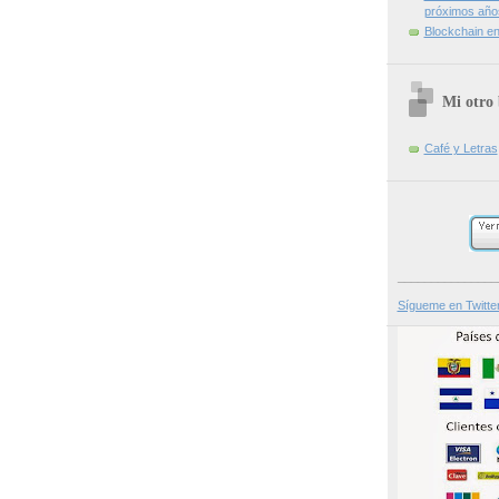
próximos año
Blockchain en 
Mi otro 
Café y Letras
_______________
Sígueme en Twitte