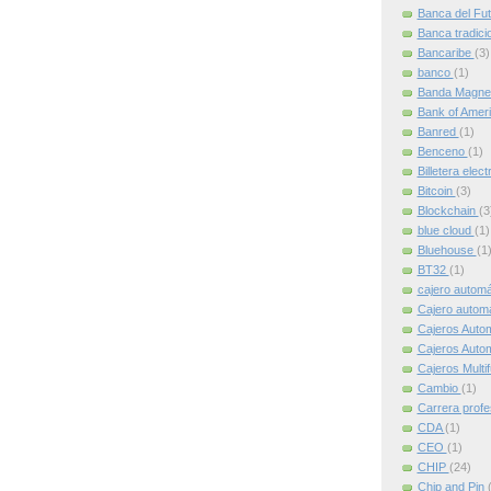
Banca del Fu
Banca tradici
Bancaribe
(3)
banco
(1)
Banda Magne
Bank of Amer
Banred
(1)
Benceno
(1)
Billetera elec
Bitcoin
(3)
Blockchain
(3
blue cloud
(1)
Bluehouse
(1
BT32
(1)
cajero autom
Cajero automát
Cajeros Auto
Cajeros Auto
Cajeros Multi
Cambio
(1)
Carrera profe
CDA
(1)
CEO
(1)
CHIP
(24)
Chip and Pin