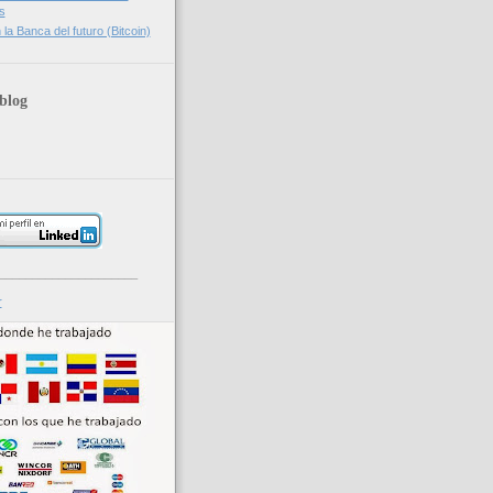
s
la Banca del futuro (Bitcoin)
blog
_____________________
r