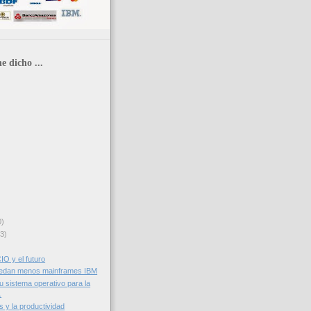
e dicho ...
0)
3)
CIO y el futuro
edan menos mainframes IBM
u sistema operativo para la
.
 y la productividad