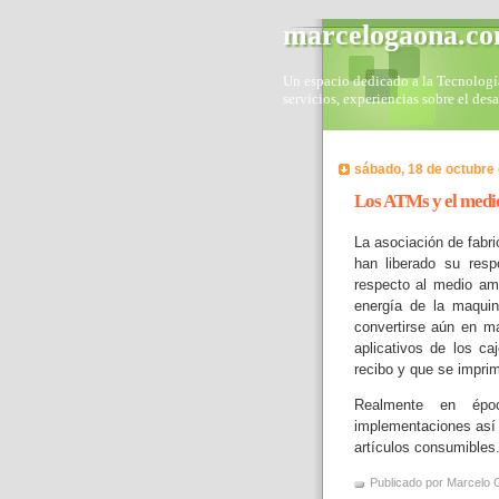
marcelogaona.c
Un espacio dedicado a la Tecnología 
servicios, experiencias sobre el des
sábado, 18 de octubre
Los ATMs y el medi
La asociación de fabr
han liberado su resp
respecto al medio am
energía de la maqui
convertirse aún en ma
aplicativos de los ca
recibo y que se imprima
Realmente en épo
implementaciones así 
artículos consumibles
Publicado por
Marcelo 