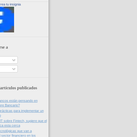
rea tu insignia
rse a
artículos publicados
bancos están pensando en
ore Bancario?
rácticas para implementar un
o
IT sobre Fintech, sugiere que el
nca esta cerca
cnológicas que van a
 sector financiero en los