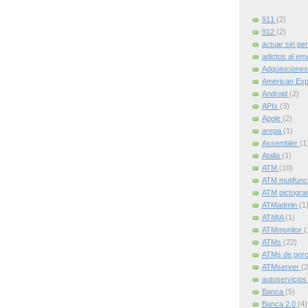
911
(2)
912
(2)
actuar sin pe
adictos al ema
Adquisicione
American Ex
Android
(2)
APIs
(3)
Apple
(2)
arepa
(1)
Assembler
(1
Atalla
(1)
ATM
(10)
ATM mutifunc
ATM pictogr
ATMadmin
(1
ATMIA
(1)
ATMmonitor
(
ATMs
(22)
ATMs de por
ATMserver
(2
autoservicio
Banca
(5)
Banca 2.0
(4)