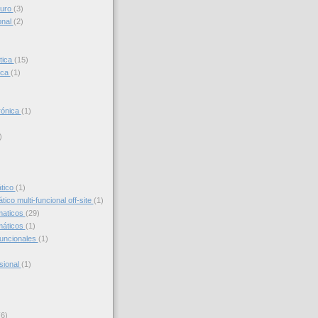
turo
(3)
onal
(2)
tica
(15)
ica
(1)
trónica
(1)
)
)
ático
(1)
ico multi-funcional off-site
(1)
maticos
(29)
máticos
(1)
funcionales
(1)
sional
(1)
(6)