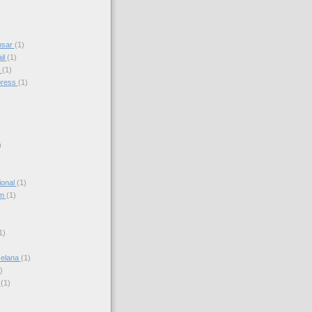
nsar
(1)
il
(1)
s
(1)
press
(1)
)
ional
(1)
am
(1)
)
1)
celana
(1)
)
s
(1)