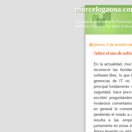
marcelogaona.c
Un espacio dedicado a la Tecnología 
servicios, experiencias sobre el des
jueves, 2 de octubre d
Sobre el uso de soft
En la actualidad, mu
reconocer las bonda
software libre, lo qu
gerencias de IT no 
principal fundamento 
seguridad, hace poco
escribió preguntándo
modestos comentari
en general le comen
perdiendo el miedo a u
resulta a las empre
justamente en estas é
Ahora leyendo un artí