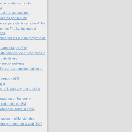
 la tarjeta de crédito
ca
 cajeros automáticos
puestas por la nube
ersal para identificar a los ATMs
entos TI y las fusiones ó
ones
ones por las que un proyecto de
su apuesta por SOA
sta convirtiendo en estúpidos ?
ro del dinero
l medio ambiente
ción sera la tecnología clave en
 tiempo cri$i$
ting
os de la banca y sus sueldos
, apadrina un banquero
 red social de IBM
xplicación sobre la cri$i$
máticos multifuncionales
tre personas en la web (P2P