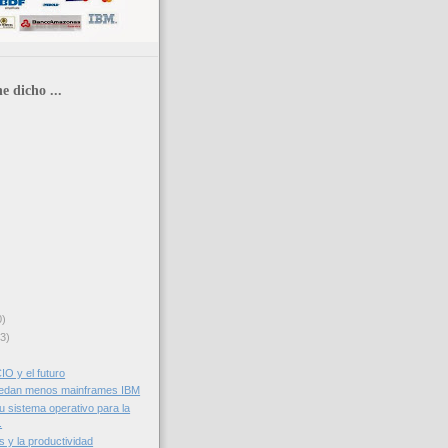
e dicho ...
0)
3)
CIO y el futuro
edan menos mainframes IBM
u sistema operativo para la
.
 y la productividad