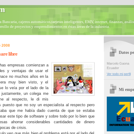
om
Bancaria, cajeros automáticos,tarjetas inteligentes, EMV, internet, finanzas, anális
arrollo de proyectos y emprendimientos en éstas áreas de la industria.
e 2008
Datos pe
ware libre
Marcelo Gaona
chas empresas comienzan a
Ecuador
des y ventajas de usar el
Ver todo mi perfil
e hace no muchos años en la
era muy bien visto, y el
se lo veía por el lado de la
Mi empr
 justamente, un colega me
me al respecto, le di mis
os
puesto que no soy un especialista al respecto pero
taba que me había dado cuenta de que se estaba
sar este tipo de software y sobre todo por lo bien que
sas ahorrar considerables cantidades de dinero
pocas de crisis.
culo veo que más bien el problema está por el lado del