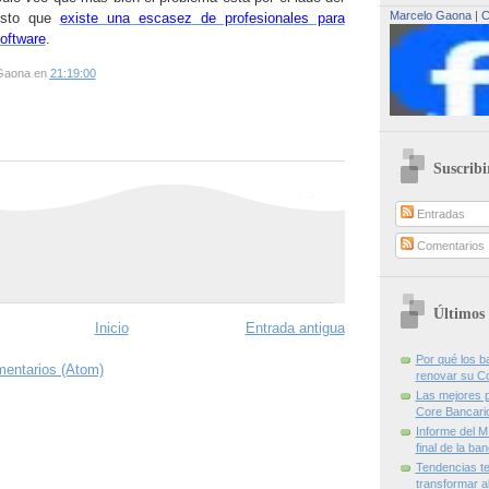
Marcelo Gaona
|
C
esto que
existe una escasez de profesionales para
software
.
Gaona
en
21:19:00
Suscribi
Entradas
Comentarios
Últimos 
Inicio
Entrada antigua
Por qué los 
mentarios (Atom)
renovar su C
Las mejores p
Core Bancari
Informe del M
final de la ba
Tendencias te
transformar al