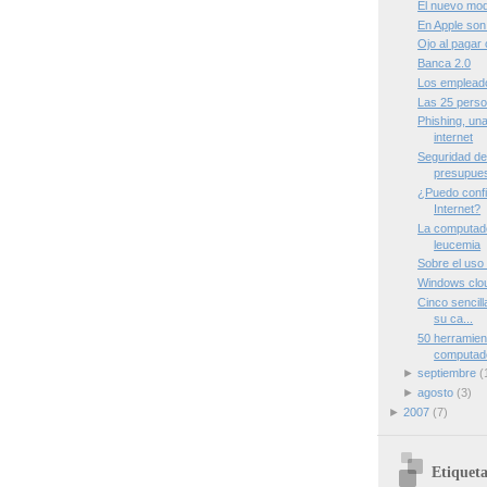
El nuevo mod
En Apple son
Ojo al pagar 
Banca 2.0
Los empleado
Las 25 perso
Phishing, un
internet
Seguridad de
presupue
¿Puedo confia
Internet?
La computad
leucemia
Sobre el uso 
Windows clo
Cinco sencill
su ca...
50 herramien
computad
►
septiembre
(
►
agosto
(3)
►
2007
(7)
Etiqueta