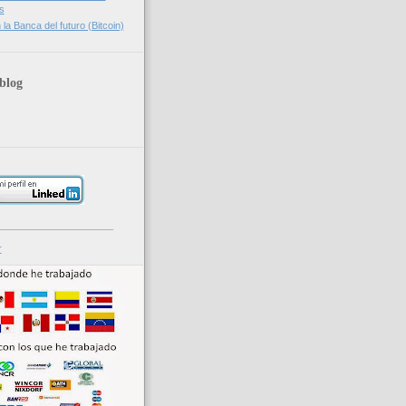
s
la Banca del futuro (Bitcoin)
blog
_____________________
r