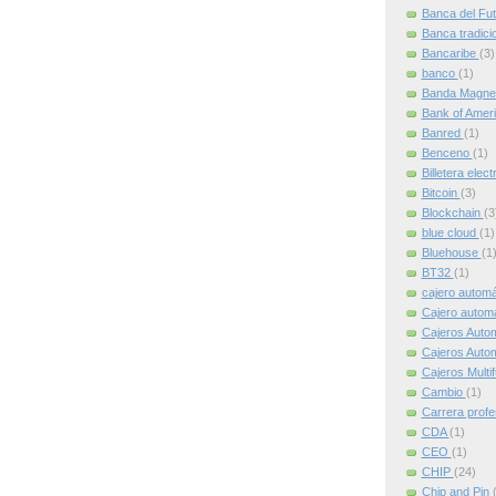
Banca del Fu
Banca tradici
Bancaribe
(3)
banco
(1)
Banda Magne
Bank of Amer
Banred
(1)
Benceno
(1)
Billetera elec
Bitcoin
(3)
Blockchain
(3
blue cloud
(1)
Bluehouse
(1
BT32
(1)
cajero autom
Cajero automát
Cajeros Auto
Cajeros Auto
Cajeros Multi
Cambio
(1)
Carrera profe
CDA
(1)
CEO
(1)
CHIP
(24)
Chip and Pin