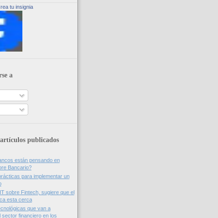
rea tu insignia
rse a
artículos publicados
bancos están pensando en
ore Bancario?
rácticas para implementar un
o
IT sobre Fintech, sugiere que el
nca esta cerca
cnológicas que van a
 sector financiero en los