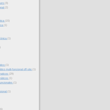
turo
(3)
onal
(2)
tica
(15)
ica
(1)
trónica
(1)
)
)
ático
(1)
ico multi-funcional off-site
(1)
maticos
(29)
máticos
(1)
funcionales
(1)
sional
(1)
(6)