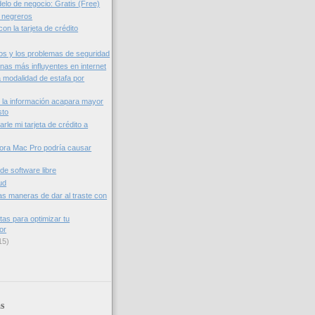
elo de negocio: Gratis (Free)
 negreros
con la tarjeta de crédito
s y los problemas de seguridad
nas más influyentes en internet
a modalidad de estafa por
 la información acapara mayor
sto
rle mi tarjeta de crédito a
ora Mac Pro podría causar
de software libre
ud
as maneras de dar al traste con
tas para optimizar tu
or
15)
s