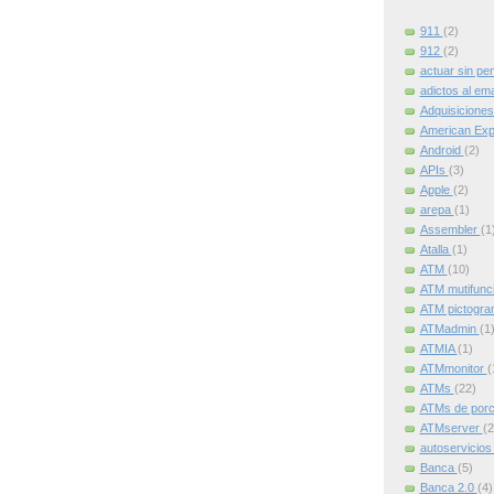
911
(2)
912
(2)
actuar sin pe
adictos al ema
Adquisicione
American Ex
Android
(2)
APIs
(3)
Apple
(2)
arepa
(1)
Assembler
(1
Atalla
(1)
ATM
(10)
ATM mutifunc
ATM pictogr
ATMadmin
(1
ATMIA
(1)
ATMmonitor
(
ATMs
(22)
ATMs de por
ATMserver
(2
autoservicio
Banca
(5)
Banca 2.0
(4)