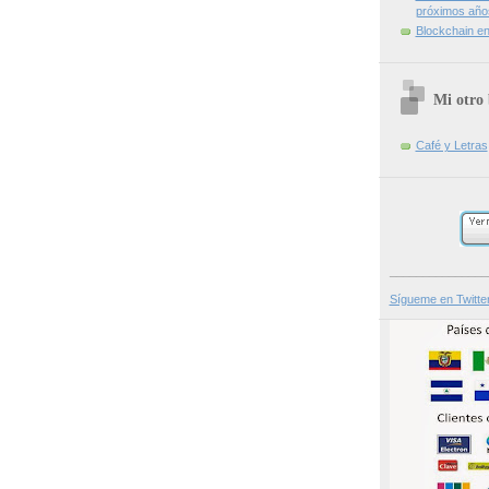
próximos año
Blockchain en 
Mi otro 
Café y Letras
_______________
Sígueme en Twitte