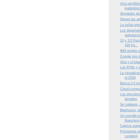
Visa payWave,
inalámbri
Simulador de
Siguen las a
La señal univ
Los departam
adquisici
10 y 1/2 Raz
SW fra...
IBM amplía 
Google nos e
Visa y el futu
Los ATMs y e
La virtualiza
el 2009
Banca 2.0 en
Cloud compu
Los ejecutiv
dorados
Se solidario
Bluehouse, la
Un sencilla e
financiera
Cajeros auto
Préstamos en
Lending)