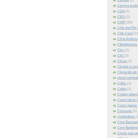
Cambio
(1)
Carrera profe
CDA
(1)
CEO
(1)
CHIP
(24)
Chip and Pin
Chip Card
(14
Chris Anders
Ciberlimosna
Cics
(1)
CIO
(2)
Cirrus
(1)
Cirugía a cor
Clonación de 
cloud comput
Cobis
(1)
Cobol
(1)
Código abier
Como hacer m
Como operar 
Consumir
(1)
contactless
(
Core Bancari
Core Bankin
Cosas que od