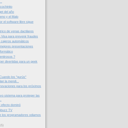
..
 cochinito
et del año
ueno y el Malo
r el software libre sigue
trico de venas dactilares
a Visa para prevenir fraudes
 cajeros automáticos
mejores presentaciones
formático
entirosos ?
er divertidas para un geek
Cuando los "gurús"
an la mendi...
nnovaciones para los próximos
vo sistema para proteger las
..
u efecto dominó
Mobuzz TV
e los programadores odiamos
15)