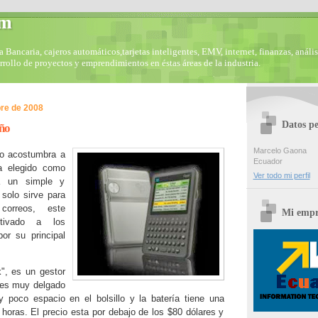
om
Bancaria, cajeros automáticos,tarjetas inteligentes, EMV, internet, finanzas, anális
arrollo de proyectos y emprendimientos en éstas áreas de la industria.
re de 2008
Datos pe
año
Marcelo Gaona
mo acostumbra a
Ecuador
a elegido como
Ver todo mi perfil
a un simple y
 solo sirve para
correos, este
Mi empr
utivado a los
or su principal
", es un gestor
, es muy delgado
 poco espacio en el bolsillo y la batería tiene una
horas. El precio esta por debajo de los $80 dólares y