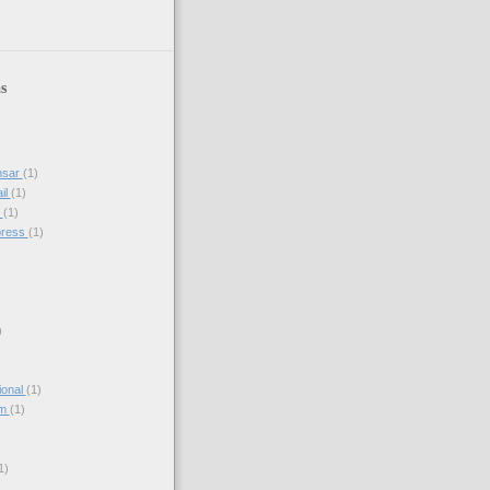
s
nsar
(1)
il
(1)
s
(1)
press
(1)
)
ional
(1)
am
(1)
)
1)