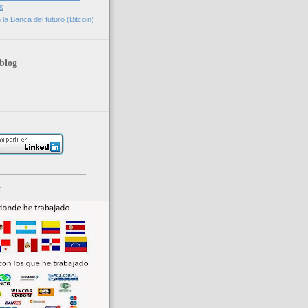
s
la Banca del futuro (Bitcoin)
blog
_____________________
r