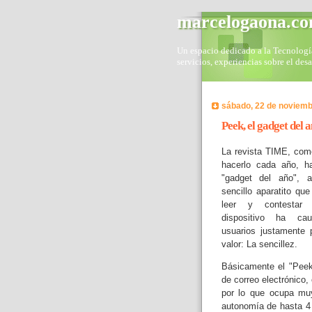
marcelogaona.c
Un espacio dedicado a la Tecnología 
servicios, experiencias sobre el des
sábado, 22 de noviemb
Peek, el gadget del 
La revista TIME, co
hacerlo cada año, h
"gadget del año", 
sencillo aparatito que
leer y contestar 
dispositivo ha ca
usuarios justamente p
valor: La sencillez.
Básicamente el "Peek
de correo electrónico
por lo que ocupa muy
autonomía de hasta 4 