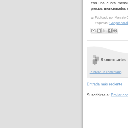
con una cuota mensua
precios mencionados 
Publicado por
Marcelo 
Etiquetas:
Gadget del a
0 comentarios:
Publicar un comentario
Entrada más reciente
Suscribirse a:
Enviar co