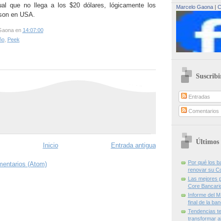
l que no llega a los $20 dólares, lógicamente los
Marcelo Gaona
|
C
son en USA.
Gaona
en
14:07:00
ño
,
Peek
Suscribi
Entradas
Comentarios
Últimos 
Inicio
Entrada antigua
Por qué los 
mentarios (Atom)
renovar su C
Las mejores p
Core Bancari
Informe del M
final de la ba
Tendencias te
transformar al