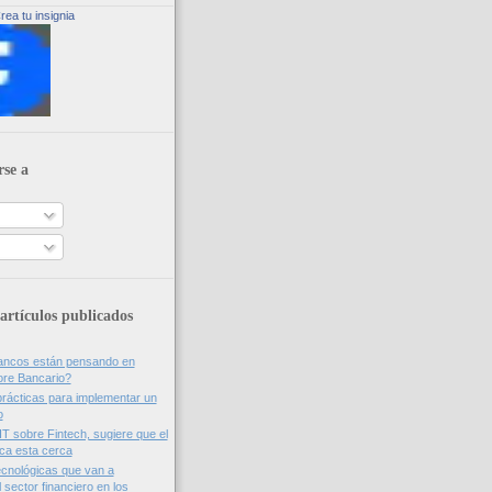
rea tu insignia
rse a
artículos publicados
bancos están pensando en
ore Bancario?
rácticas para implementar un
o
IT sobre Fintech, sugiere que el
nca esta cerca
cnológicas que van a
 sector financiero en los