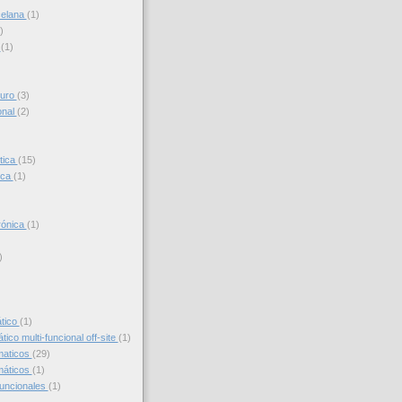
celana
(1)
)
s
(1)
turo
(3)
onal
(2)
tica
(15)
ica
(1)
trónica
(1)
)
)
ático
(1)
ico multi-funcional off-site
(1)
maticos
(29)
máticos
(1)
funcionales
(1)