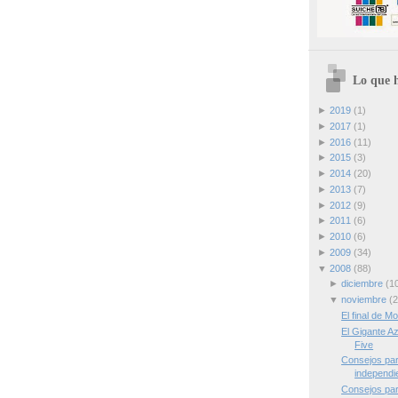
Lo que h
►
2019
(1)
►
2017
(1)
►
2016
(11)
►
2015
(3)
►
2014
(20)
►
2013
(7)
►
2012
(9)
►
2011
(6)
►
2010
(6)
►
2009
(34)
▼
2008
(88)
►
diciembre
(1
▼
noviembre
(2
El final de M
El Gigante Az
Five
Consejos par
independi
Consejos par