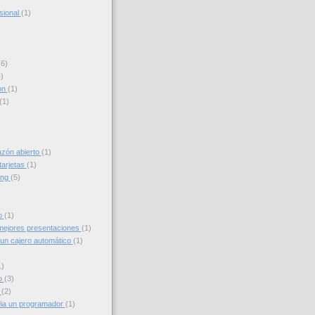
sional
(1)
(6)
)
on
(1)
(1)
azón abierto
(1)
tarjetas
(1)
ing
(5)
to
(1)
ejores presentaciones
(1)
un cajero automático
(1)
1)
o
(3)
g
(2)
ia un programador
(1)