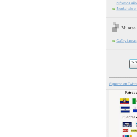
próximos año
Blockchain en 
Mi otro 
Café y Letras
_______________
Sígueme en Twitte