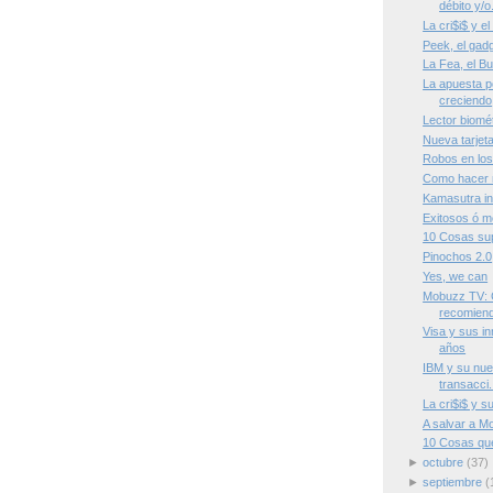
débito y/o.
La cri$i$ y el
Peek, el gadg
La Fea, el B
La apuesta po
creciendo
Lector biomé
Nueva tarjet
Robos en los
Como hacer 
Kamasutra in
Exitosos ó m
10 Cosas sup
Pinochos 2.0
Yes, we can
Mobuzz TV: 
recomiend
Visa y sus i
años
IBM y su nue
transacci.
La cri$i$ y s
A salvar a 
10 Cosas qu
►
octubre
(37)
►
septiembre
(