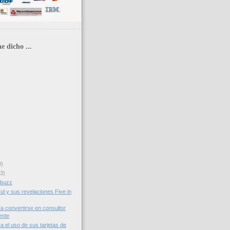
e dicho ...
0)
3)
obuzz
ul y sus revelaciones Five in
a convertirse en consultor
ente
a el uso de sus tarjetas de