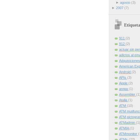
►
agosto
(3)
►
2007
(7)
Etiqueta
911
(2)
912
(2)
actuar sin pe
adictos al ema
Adquisicione
American Ex
Android
(2)
APIs
(3)
Apple
(2)
arepa
(1)
Assembler
(1
Atalla
(1)
ATM
(10)
ATM mutifunc
ATM pictogr
ATMadmin
(1
ATMIA
(1)
ATMmonitor
(
ATMs
(22)