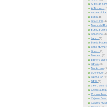
ATMs de por
ATMserver
(2
autoservicio
Banca
(5)
Banca 2.0
(4)
Banca del Fu
Banca tradici
Bancaribe
(3)
banco
(1)
Banda Magne
Bank of Amer
Banred
(1)
Benceno
(1)
Billetera elec
Bitcoin
(3)
Blockchain
(3
blue cloud
(1)
Bluehouse
(1
BT32
(1)
cajero autom
Cajero automát
Cajeros Auto
Cajeros Auto
Cajeros Multi