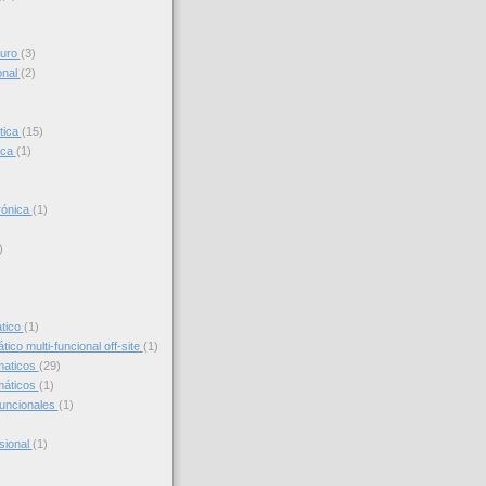
turo
(3)
onal
(2)
tica
(15)
ica
(1)
trónica
(1)
)
)
ático
(1)
ico multi-funcional off-site
(1)
maticos
(29)
máticos
(1)
funcionales
(1)
sional
(1)