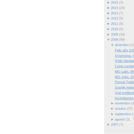
►
2015
(3)
►
2014
(20)
►
2013
(7)
►
2012
(9)
►
2011
(6)
►
2010
(6)
►
2009
(34)
▼
2008
(88)
▼
diciembre
(1
Feliz año 20
Si funciona, 
!Feliz Navida
Como vender
MG-Labs: Mi
MG-Jobs: Ofe
Porqué Twitte
Google maps 
Qué prefiere
Incertidumbr
►
noviembre
(2
►
octubre
(37)
►
septiembre
(
►
agosto
(3)
►
2007
(7)