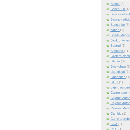
Banca
(5)
Banca 2.0
(4)
Banca del Fu
Banca tradici
Bancaribe
(3)
banco
(1)
Banda Magne
Bank of Amer
Banred
(1)
Benceno
(1)
Billetera elec
Bitcoin
(3)
Blockchain
(3
blue cloud
(1)
Bluehouse
(1
BT32
(1)
cajero autom
Cajero automát
Cajeros Auto
Cajeros Auto
Cajeros Multi
Cambio
(1)
Carrera profe
CDA
(1)
CEO
(1)