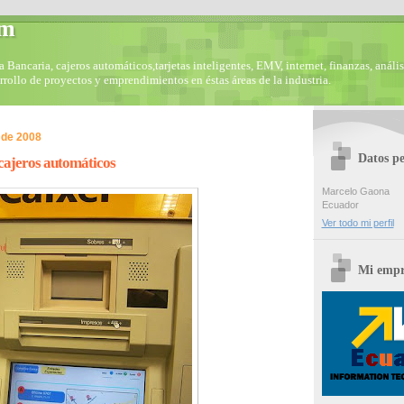
om
Bancaria, cajeros automáticos,tarjetas inteligentes, EMV, internet, finanzas, anális
arrollo de proyectos y emprendimientos en éstas áreas de la industria.
 de 2008
Datos pe
cajeros automáticos
Marcelo Gaona
Ecuador
Ver todo mi perfil
Mi empr