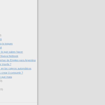
0)
09
no lo toques
d!
 lo que sabes hacer
 Nueva Netbook
rtas de Empleo para Argentina
r triunfa ?
en los cajeros automáticos
s crear ó consumir ?
e que mata
3)
15)