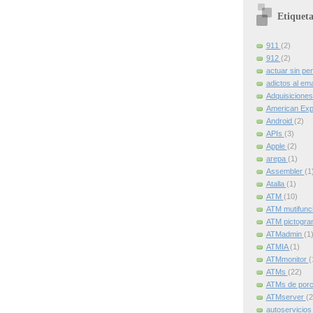
Etiqueta
911
(2)
912
(2)
actuar sin pe
adictos al ema
Adquisicione
American Ex
Android
(2)
APIs
(3)
Apple
(2)
arepa
(1)
Assembler
(1
Atalla
(1)
ATM
(10)
ATM mutifunc
ATM pictogr
ATMadmin
(1
ATMIA
(1)
ATMmonitor
(
ATMs
(22)
ATMs de por
ATMserver
(2
autoservicio