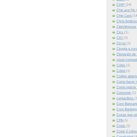
CHIP
(24)
Chip and Pin
Chip Card
(14
Chris Anders
Ciberlimosna
Cics
(1)
CIO
(2)
Cirrus
(1)
Cirugía a cor
Clonación de 
cloud comput
Cobis
(1)
Cobol
(1)
Código abier
Como hacer m
Como operar 
Consumir
(1)
contactless
(
Core Bancari
Core Bankin
Cosas que od
CPA
(1)
Crear
(1)
Crear ó cons
Creatividad
(4