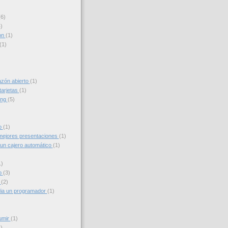
(6)
)
on
(1)
(1)
azón abierto
(1)
tarjetas
(1)
ing
(5)
to
(1)
ejores presentaciones
(1)
un cajero automático
(1)
1)
o
(3)
g
(2)
ia un programador
(1)
umir
(1)
)