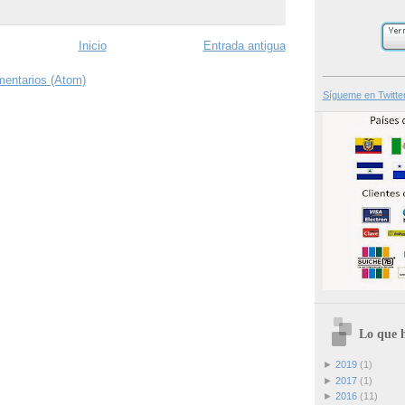
Inicio
Entrada antigua
_______________
mentarios (Atom)
Sígueme en Twitte
Lo que h
►
2019
(1)
►
2017
(1)
►
2016
(11)