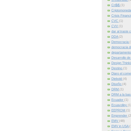
Cri$i$
(1)
Criptomoned
Crisis Financ
CVC
(1)
CVV
(1)
dar al traste 
DDA
(2)
Democracia
(
democracia d
departamento
Desarrollo de
Design Think
Destino
(1)
Diaro el come
Diebold
(4)
Diseño
(4)
DRM
(1)
DRM a la ba
Ecuador
(1)
Ecuavolley
(1
EEPROM
(1)
Emprender
(2
EMV
(48)
EMV in USA
(