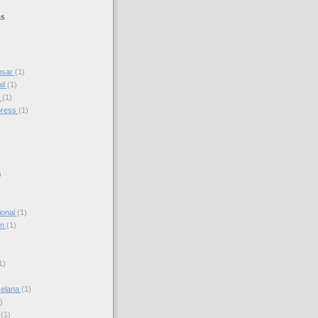
s
nsar
(1)
il
(1)
s
(1)
press
(1)
)
ional
(1)
am
(1)
)
1)
celana
(1)
)
s
(1)