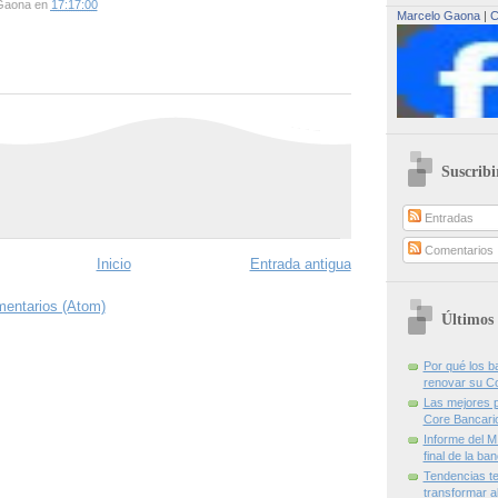
Gaona
en
17:17:00
Marcelo Gaona
|
C
Suscribi
Entradas
Comentarios
Inicio
Entrada antigua
mentarios (Atom)
Últimos 
Por qué los 
renovar su C
Las mejores p
Core Bancari
Informe del M
final de la ba
Tendencias te
transformar al