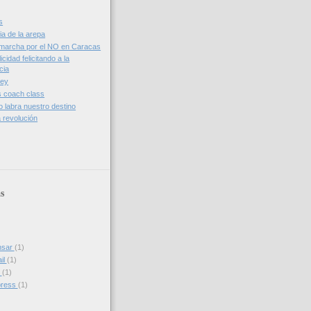
s
a de la arepa
a marcha por el NO en Caracas
cidad felicitando a la
cia
ley
vs coach class
jo labra nuestro destino
a revolución
s
nsar
(1)
il
(1)
s
(1)
press
(1)