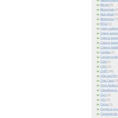
Billetera elec
Bitcoin
(3)
Blockchain
(3
blue cloud
(1)
Bluehouse
(1
BT32
(1)
cajero autom
Cajero automát
Cajeros Auto
Cajeros Auto
Cajeros Multi
Cambio
(1)
Carrera profe
CDA
(1)
CEO
(1)
CHIP
(24)
Chip and Pin
Chip Card
(14
Chris Anders
Ciberlimosna
Cics
(1)
CIO
(2)
Cirrus
(1)
Cirugía a cor
Clonación de 