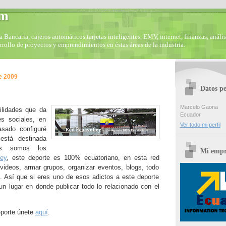
om
Bancaria, cajeros automáticos,tarjetas inteligentes, EMV, internet, finanzas, anális
arrollo de proyectos y emprendimientos en éstas áreas de la industria.
e 2009
Datos pe
Marcelo Gaona
ilidades que da
Ecuador
s sociales, en
Ver todo mi perfil
sado configuré
está destinada
es somos los
Mi empr
ley
, este deporte es 100% ecuatoriano, en esta red
 videos, armar grupos, organizar eventos, blogs, todo
a. Así que si eres uno de esos adictos a este deporte
un lugar en donde publicar todo lo relacionado con el
eporte únete
aquí
.