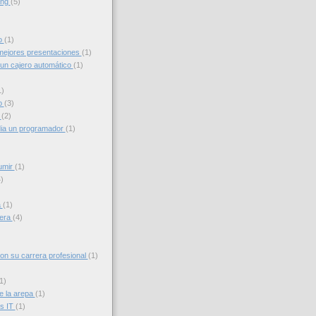
ing
(5)
to
(1)
ejores presentaciones
(1)
un cajero automático
(1)
1)
o
(3)
g
(2)
ia un programador
(1)
umir
(1)
)
a
(1)
iera
(4)
con su carrera profesional
(1)
1)
e la arepa
(1)
s IT
(1)