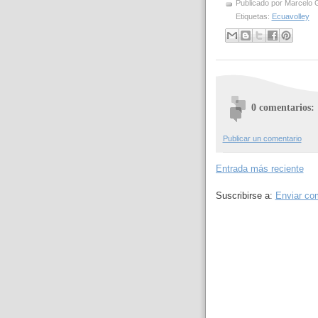
Publicado por
Marcelo 
Etiquetas:
Ecuavolley
0 comentarios:
Publicar un comentario
Entrada más reciente
Suscribirse a:
Enviar co