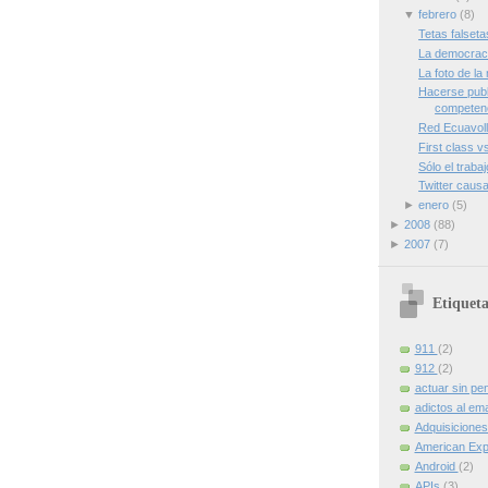
▼
febrero
(8)
Tetas falseta
La democraci
La foto de l
Hacerse publi
competen
Red Ecuavol
First class 
Sólo el traba
Twitter caus
►
enero
(5)
►
2008
(88)
►
2007
(7)
Etiqueta
911
(2)
912
(2)
actuar sin pe
adictos al ema
Adquisicione
American Ex
Android
(2)
APIs
(3)