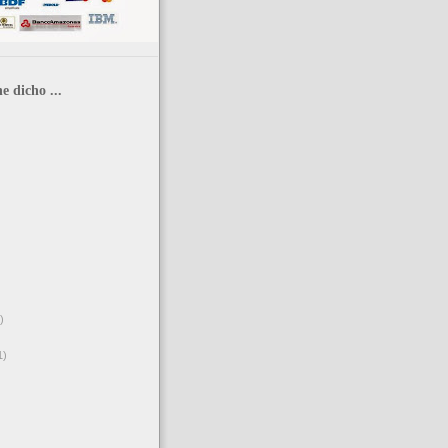
e dicho ...
)
1)