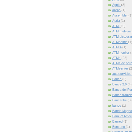
Apple
(2)
arepa
(1)
Assembler
(1
Atalla
(1)
ATM
(10)
ATM mutifunc
ATM pictogr
ATMadmin
(1
ATMIA
(1)
ATMmonitor
(
ATMs
(22)
ATMs de por
ATMserver
(2
autoservicio
Banca
(5)
Banca 2.0
(4)
Banca del Fu
Banca tradici
Bancaribe
(3)
banco
(1)
Banda Magne
Bank of Amer
Banred
(1)
Benceno
(1)