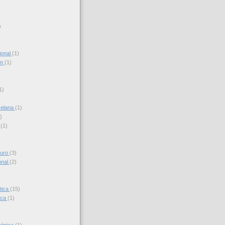
)
ional
(1)
am
(1)
)
1)
celana
(1)
)
s
(1)
turo
(3)
onal
(2)
tica
(15)
ica
(1)