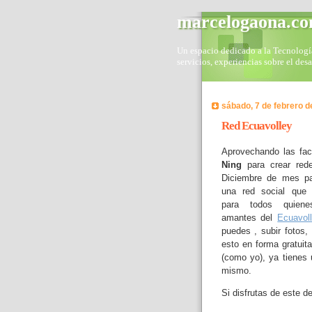
marcelogaona.c
Un espacio dedicado a la Tecnología 
servicios, experiencias sobre el des
sábado, 7 de febrero d
Red Ecuavolley
Aprovechando las fac
Ning
para crear rede
Diciembre de mes pa
una red social que 
para todos quien
amantes del
Ecuavol
puedes , subir fotos,
esto en forma gratuit
(como yo), ya tienes 
mismo.
Si disfrutas de este d