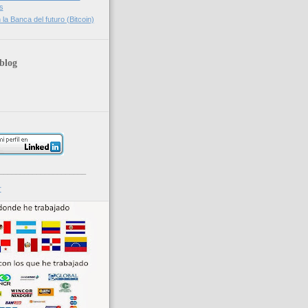
s
la Banca del futuro (Bitcoin)
blog
_____________________
r