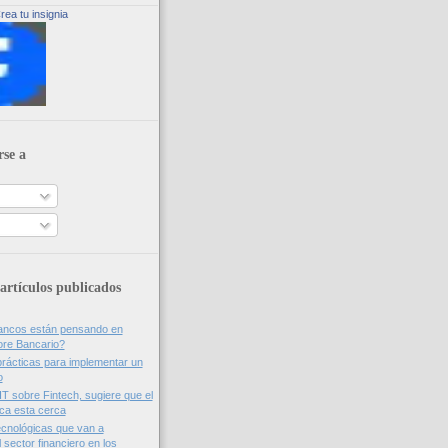
rea tu insignia
rse a
artículos publicados
bancos están pensando en
ore Bancario?
rácticas para implementar un
o
IT sobre Fintech, sugiere que el
nca esta cerca
cnológicas que van a
 sector financiero en los