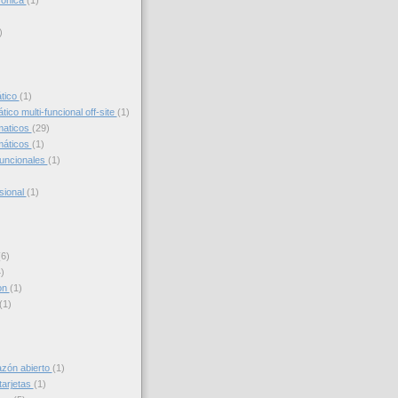
trónica
(1)
)
)
ático
(1)
ico multi-funcional off-site
(1)
maticos
(29)
máticos
(1)
funcionales
(1)
sional
(1)
(6)
)
on
(1)
(1)
azón abierto
(1)
tarjetas
(1)