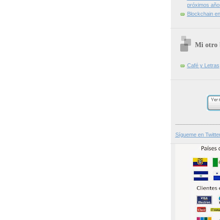
próximos año
Blockchain en 
Mi otro 
Café y Letras
_______________
Sígueme en Twitte