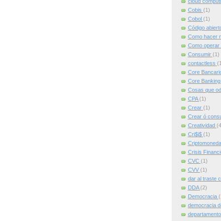
cloud comput
Cobis
(1)
Cobol
(1)
Código abier
Como hacer m
Como operar 
Consumir
(1)
contactless
(
Core Bancari
Core Bankin
Cosas que od
CPA
(1)
Crear
(1)
Crear ó cons
Creatividad
(4
Cri$i$
(1)
Criptomoned
Crisis Financ
CVC
(1)
CVV
(1)
dar al traste 
DDA
(2)
Democracia
(
democracia d
departamento