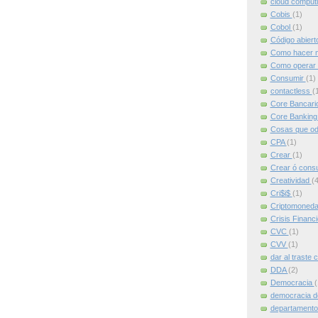
cloud comput
Cobis
(1)
Cobol
(1)
Código abier
Como hacer m
Como operar 
Consumir
(1)
contactless
(
Core Bancari
Core Bankin
Cosas que od
CPA
(1)
Crear
(1)
Crear ó cons
Creatividad
(4
Cri$i$
(1)
Criptomoned
Crisis Financ
CVC
(1)
CVV
(1)
dar al traste 
DDA
(2)
Democracia
(
democracia d
departamento