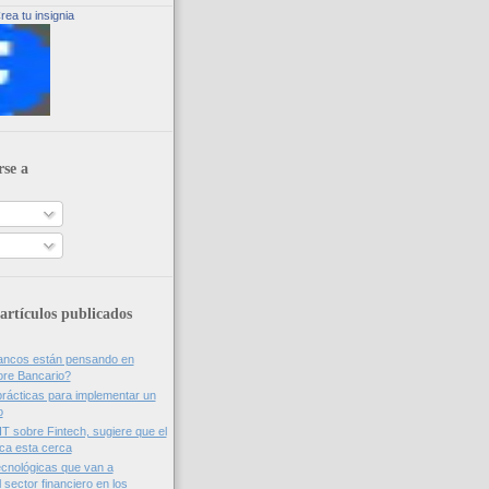
rea tu insignia
rse a
artículos publicados
bancos están pensando en
ore Bancario?
rácticas para implementar un
o
IT sobre Fintech, sugiere que el
nca esta cerca
cnológicas que van a
 sector financiero en los