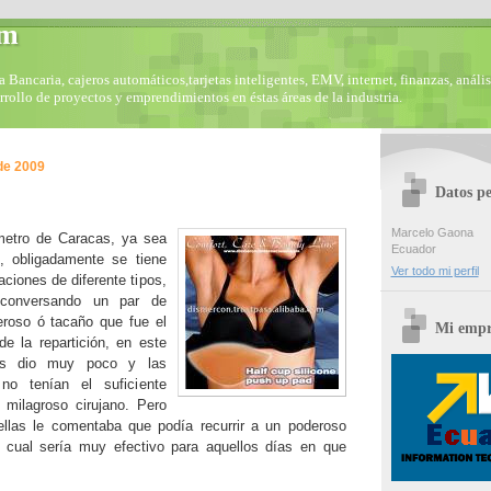
om
Bancaria, cajeros automáticos,tarjetas inteligentes, EMV, internet, finanzas, anális
arrollo de proyectos y emprendimientos en éstas áreas de la industria.
de 2009
Datos pe
Marcelo Gaona
 metro de Caracas, ya sea
Ecuador
, obligadamente se tiene
Ver todo mi perfil
ciones de diferente tipos,
 conversando un par de
roso ó tacaño que fue el
Mi empr
e la repartición, en este
es dio muy poco y las
s no tenían el suficiente
l milagroso cirujano. Pero
llas le comentaba que podía recurrir a un poderoso
l cual sería muy efectivo para aquellos días en que