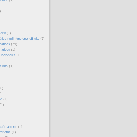
trónica
(1)
)
)
ático
(1)
ico multi-funcional off-site
(1)
maticos
(29)
máticos
(1)
funcionales
(1)
sional
(1)
(6)
)
on
(1)
(1)
azón abierto
(1)
tarjetas
(1)