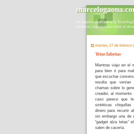
marcelogaona.c
Un espacio dedicado a la Tecnología 
servicios, experiencias sobre el des
martes, 17 de febrero 
Tetas falsetas
Mientras viajo en el
para bien ó para mal
que escuchar conversa
resulta que venían
chamas sobre lo gene
creador, al momento d
caso parece que l
sintéticas chiquilla
dinero para recurrir a
sin embargo una de e
“gadget alza tetas” e
salen de cacería.