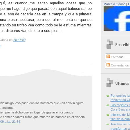
quí, es cuando me saltan aquellas cosas que no
Marcelo Gaona
|
C
que me hago, digo que pasará con aquel baboso rambo
 al son de cacería cae en la trampa y que a primera
 una presa apetitosa, pero que al momento en que se
tando su trofeo vea como todo se le esfuma mientras
us disparos van directo a sus pies…
Gaona
en
20:47:00
Suscribi
s
Entradas
Comentarios
Últimos 
Por qué los 
renovar su C
ido amigo, eso pasa con los hombres que ven solo la figura
Las mejores p
s mujeres...
Core Bancari
empre he dicho que en lugar de gastar en cirujanos
Informe del M
de comer a tantos niños que mueren de hambre en el planeta.
final de la ba
09 a las 21:34
Tendencias te
transformar al