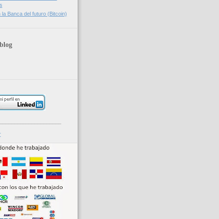
s
la Banca del futuro (Bitcoin)
blog
_____________________
r