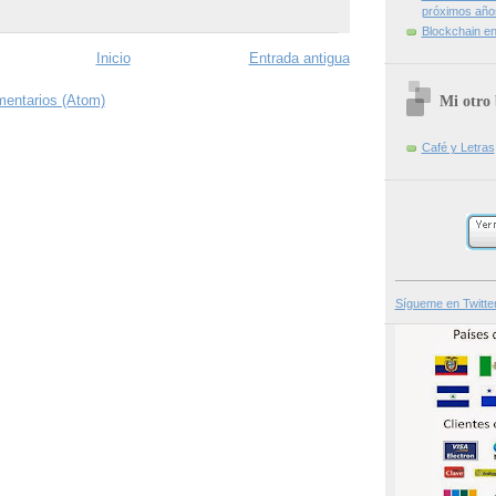
próximos año
Blockchain en 
Inicio
Entrada antigua
mentarios (Atom)
Mi otro 
Café y Letras
_______________
Sígueme en Twitte