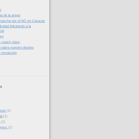
s
a de la arepa
a marcha por el NO en Caracas
cidad felicitando a la
cia
ley
vs coach class
jo labra nuestro destino
a revolución
s
nsar
(1)
il
(1)
s
(1)
press
(1)