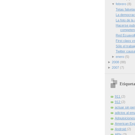
▼
febrero
(8)
Tetas falseta
La democraci
La foto de l
Hacerse publi
competen
Red Ecuavol
First class 
Sólo el traba
Twitter caus
►
enero
(5)
►
2008
(88)
►
2007
(7)
Etiqueta
911
(2)
912
(2)
actuar sin pe
adictos al ema
Adquisicione
American Ex
Android
(2)
APIs
(3)