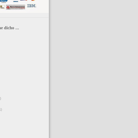
e dicho ...
)
1)