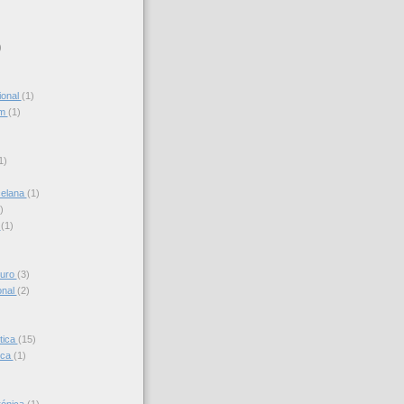
)
ional
(1)
am
(1)
)
1)
celana
(1)
)
s
(1)
turo
(3)
onal
(2)
tica
(15)
ica
(1)