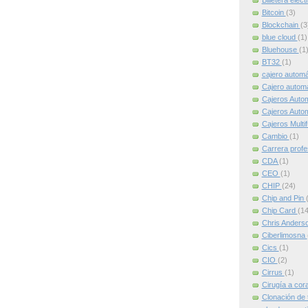
Billetera elec
Bitcoin
(3)
Blockchain
(3
blue cloud
(1)
Bluehouse
(1
BT32
(1)
cajero autom
Cajero automát
Cajeros Auto
Cajeros Auto
Cajeros Multi
Cambio
(1)
Carrera profe
CDA
(1)
CEO
(1)
CHIP
(24)
Chip and Pin
Chip Card
(14
Chris Anders
Ciberlimosna
Cics
(1)
CIO
(2)
Cirrus
(1)
Cirugía a cor
Clonación de 