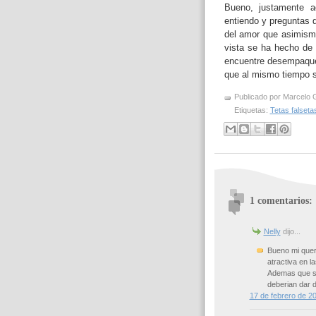
Bueno, justamente a
entiendo y preguntas 
del amor que asimismo
vista se ha hecho de
encuentre desempaque
que al mismo tiempo s
Publicado por
Marcelo 
Etiquetas:
Tetas falseta
1 comentarios:
Nelly
dijo...
Bueno mi quer
atractiva en la
Ademas que si
deberian dar 
17 de febrero de 20