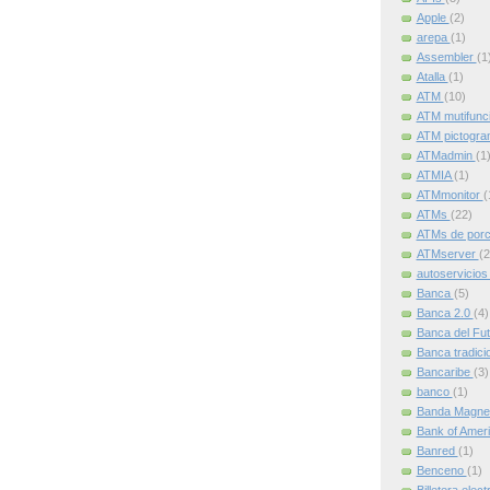
Apple
(2)
arepa
(1)
Assembler
(1
Atalla
(1)
ATM
(10)
ATM mutifunc
ATM pictogr
ATMadmin
(1
ATMIA
(1)
ATMmonitor
(
ATMs
(22)
ATMs de por
ATMserver
(2
autoservicio
Banca
(5)
Banca 2.0
(4)
Banca del Fu
Banca tradici
Bancaribe
(3)
banco
(1)
Banda Magne
Bank of Amer
Banred
(1)
Benceno
(1)