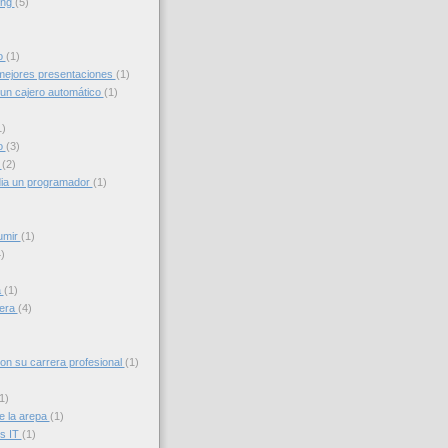
ing
(5)
to
(1)
ejores presentaciones
(1)
un cajero automático
(1)
1)
o
(3)
g
(2)
ia un programador
(1)
umir
(1)
)
a
(1)
iera
(4)
con su carrera profesional
(1)
1)
e la arepa
(1)
s IT
(1)