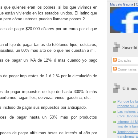
Marcelo Gaona
|
C
 que quienes eran los pobres, si los que vivimos en
ue están viviendo en los estados unidos. El latino que
ía pero cómo ustedes pueden llamarse pobres ?
ces de pagar $20.000 dólares por un carro por el que
 el lujo de pagar tarifas de teléfonos fijos, celulares,
Suscribi
, gasolina, un 80% más alto de lo que me cuestan a mi.
es de pagar un IVA de 12% ó mas cuando yo pago
Entradas
Comentarios
 de pagar impuestos de 1 ó 2 % por la circulación de
Últimos 
es de pagar impuestos de lujo de hasta 300% ó más
erfumes, cigarrillos, cerveza, vinos, gasolina, etc.
Por qué los 
renovar su C
 incluso de pagar sus impuestos por anticipado.
Las mejores p
Core Bancari
aces de pagar hasta un 50% más por productos
Informe del M
final de la ba
Tendencias te
aces de pagar altísimas tasas de interés al año por
transformar al