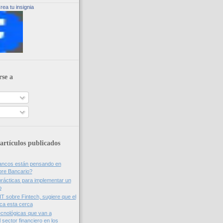
rea tu insignia
rse a
artículos publicados
bancos están pensando en
ore Bancario?
rácticas para implementar un
o
IT sobre Fintech, sugiere que el
nca esta cerca
cnológicas que van a
 sector financiero en los