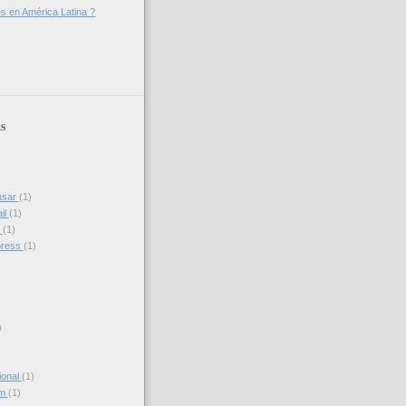
 en América Latina ?
s
nsar
(1)
il
(1)
s
(1)
press
(1)
)
ional
(1)
am
(1)