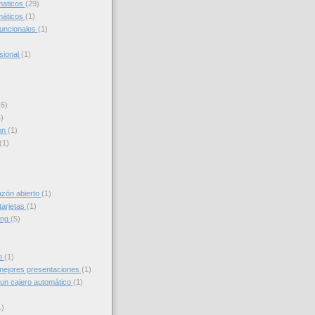
maticos
(29)
máticos
(1)
funcionales
(1)
sional
(1)
(6)
)
on
(1)
(1)
azón abierto
(1)
tarjetas
(1)
ing
(5)
to
(1)
ejores presentaciones
(1)
un cajero automático
(1)
1)