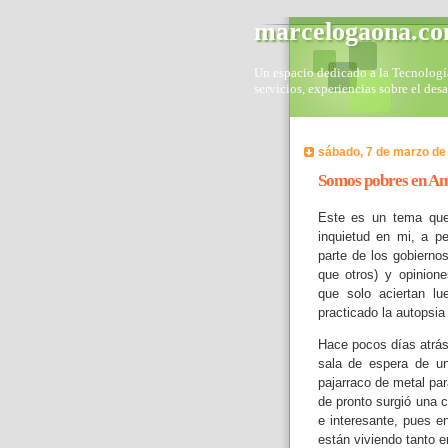
marcelogaona.c
Un espacio dedicado a la Tecnología 
servicios, experiencias sobre el des
sábado, 7 de marzo de
Somos pobres en Am
Este es un tema qu
inquietud en mi, a p
parte de los gobierno
que otros) y opinion
que solo aciertan l
practicado la autopsia
Hace pocos días atrás
sala de espera de un
pajarraco de metal par
de pronto surgió una 
e interesante, pues e
están viviendo tanto 