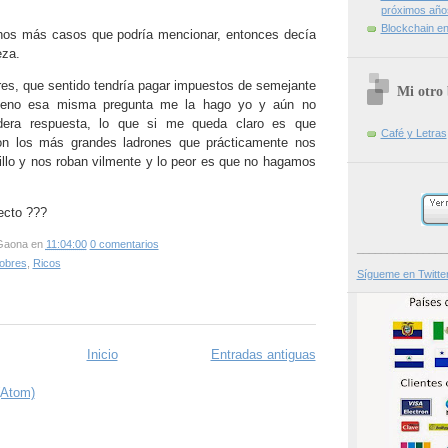
próximos año
Blockchain en 
os más casos que podría mencionar, entonces decía
eza.
res, que sentido tendría pagar impuestos de semejante
Mi otro 
bueno esa misma pregunta me la hago yo y aún no
dera respuesta, lo que si me queda claro es que
Café y Letras
on los más grandes ladrones que prácticamente nos
illo y nos roban vilmente y lo peor es que no hagamos
ecto ???
Gaona
en
11:04:00
0 comentarios
_______________
obres
,
Ricos
Sígueme en Twitte
Inicio
Entradas antiguas
(Atom)