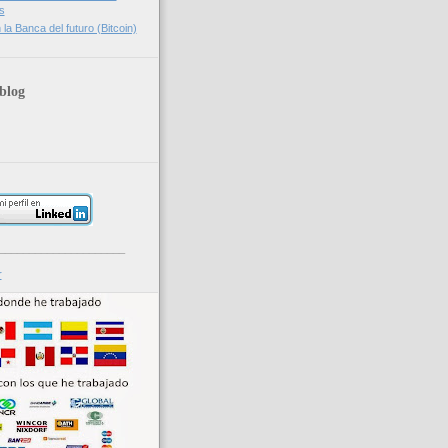
s
la Banca del futuro (Bitcoin)
blog
_____________________
r