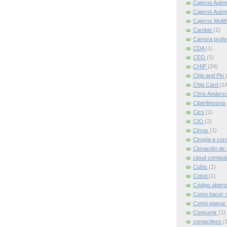
Cajeros Auto
Cajeros Auto
Cajeros Multi
Cambio
(1)
Carrera profe
CDA
(1)
CEO
(1)
CHIP
(24)
Chip and Pin
Chip Card
(14
Chris Anders
Ciberlimosna
Cics
(1)
CIO
(2)
Cirrus
(1)
Cirugía a cor
Clonación de 
cloud comput
Cobis
(1)
Cobol
(1)
Código abier
Como hacer m
Como operar 
Consumir
(1)
contactless
(