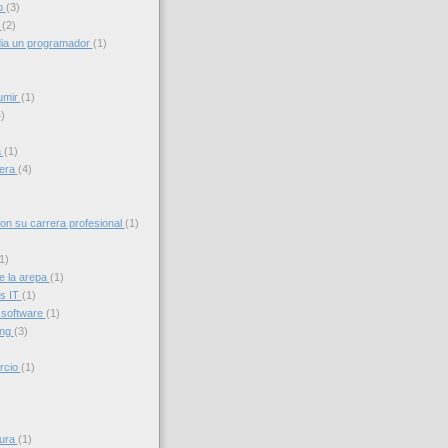
o
(3)
g
(2)
ia un programador
(1)
umir
(1)
)
a
(1)
iera
(4)
con su carrera profesional
(1)
1)
e la arepa
(1)
s IT
(1)
 software
(1)
ing
(3)
rcio
(1)
sura
(1)