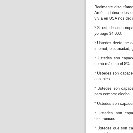
Realmente discutíamos
América latina o los q
vivía en USA nos dec
* Si ustedes con capa
yo pago $4.000.
* Ustedes decía, se dan
internet, electricidad
* Ustedes son capac
como máximo el 8%.
* Ustedes son capaces
capitales.
* Ustedes son capac
para comprar alcohol, p
* Ustedes son capaces
* Ustedes son cap
electrónicos.
* Ustedes que son cap