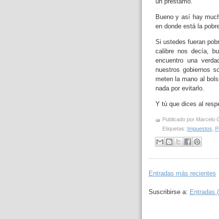
un préstamo.
Bueno y así hay much
en donde está la pobr
Si ustedes fueran pob
calibre nos decía, 
encuentro una verda
nuestros gobiernos s
meten la mano al bols
nada por evitarlo.
Y tú que dices al resp
Publicado por
Marcelo 
Etiquetas:
Impuestos
,
P
Entradas más recientes
Suscribirse a:
Entradas 