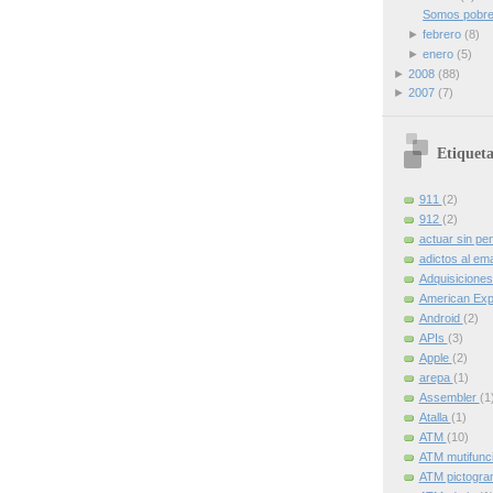
Somos pobres
►
febrero
(8)
►
enero
(5)
►
2008
(88)
►
2007
(7)
Etiqueta
911
(2)
912
(2)
actuar sin pe
adictos al ema
Adquisicione
American Ex
Android
(2)
APIs
(3)
Apple
(2)
arepa
(1)
Assembler
(1
Atalla
(1)
ATM
(10)
ATM mutifunc
ATM pictogr