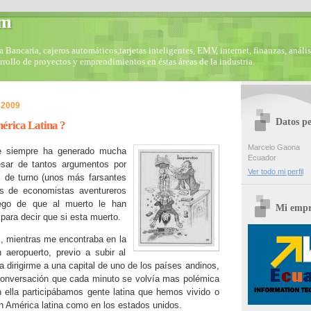
om
Bancaria, cajeros automáticos,tarjetas inteligentes, EMV, internet, finanzas, anális
arrollo de proyectos y emprendimientos en éstas áreas de la industria.
 2009
Datos pe
érica Latina ?
Marcelo Gaona
e siempre ha generado mucha
Ecuador
esar de tantos argumentos por
Ver todo mi perfil
s de turno (unos más farsantes
es de economistas aventureros
uego de que al muerto le han
Mi empr
 para decir que si esta muerto.
, mientras me encontraba en la
 aeropuerto, previo a subir al
a dirigirme a una capital de uno de los países andinos,
conversación que cada minuto se volvía mas polémica
n ella participábamos gente latina que hemos vivido o
en América latina como en los estados unidos.