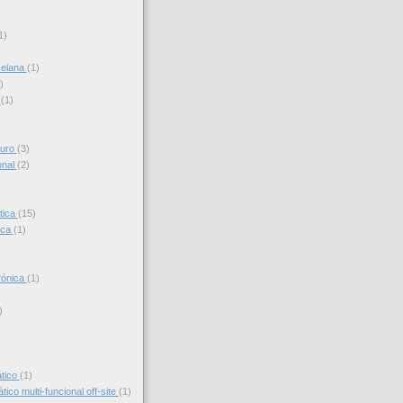
)
1)
celana
(1)
)
s
(1)
turo
(3)
onal
(2)
tica
(15)
ica
(1)
trónica
(1)
)
)
ático
(1)
ico multi-funcional off-site
(1)