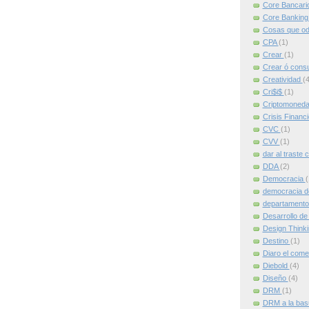
Core Bancari
Core Bankin
Cosas que od
CPA
(1)
Crear
(1)
Crear ó cons
Creatividad
(4
Cri$i$
(1)
Criptomoned
Crisis Financ
CVC
(1)
CVV
(1)
dar al traste 
DDA
(2)
Democracia
(
democracia d
departamento
Desarrollo de
Design Think
Destino
(1)
Diaro el come
Diebold
(4)
Diseño
(4)
DRM
(1)
DRM a la ba