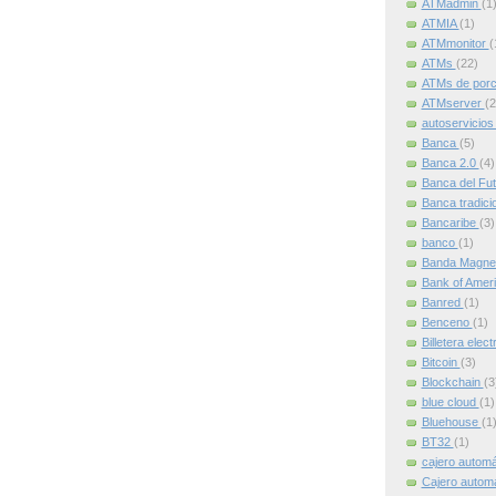
ATMadmin
(1
ATMIA
(1)
ATMmonitor
(
ATMs
(22)
ATMs de por
ATMserver
(2
autoservicio
Banca
(5)
Banca 2.0
(4)
Banca del Fu
Banca tradici
Bancaribe
(3)
banco
(1)
Banda Magne
Bank of Amer
Banred
(1)
Benceno
(1)
Billetera elec
Bitcoin
(3)
Blockchain
(3
blue cloud
(1)
Bluehouse
(1
BT32
(1)
cajero autom
Cajero automát