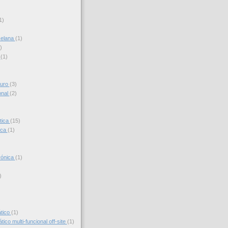
)
1)
celana
(1)
)
s
(1)
turo
(3)
onal
(2)
tica
(15)
ica
(1)
trónica
(1)
)
)
ático
(1)
ico multi-funcional off-site
(1)