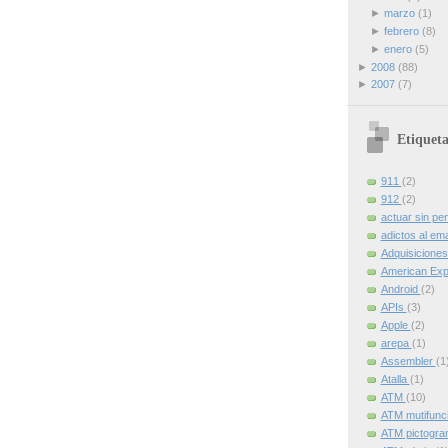
►
marzo
(1)
►
febrero
(8)
►
enero
(5)
►
2008
(88)
►
2007
(7)
Etiqueta
911
(2)
912
(2)
actuar sin pe
adictos al ema
Adquisicione
American Ex
Android
(2)
APIs
(3)
Apple
(2)
arepa
(1)
Assembler
(1
Atalla
(1)
ATM
(10)
ATM mutifunc
ATM pictogr