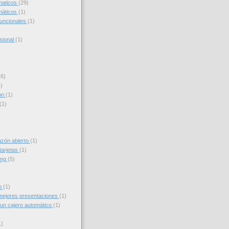
maticos
(29)
máticos
(1)
funcionales
(1)
sional
(1)
(6)
)
on
(1)
(1)
azón abierto
(1)
tarjetas
(1)
ing
(5)
to
(1)
ejores presentaciones
(1)
un cajero automático
(1)
1)