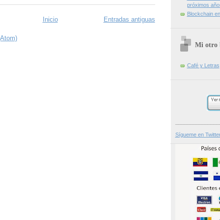
próximos año
Blockchain en 
Inicio
Entradas antiguas
(Atom)
Mi otro 
Café y Letras
_______________
Sígueme en Twitte