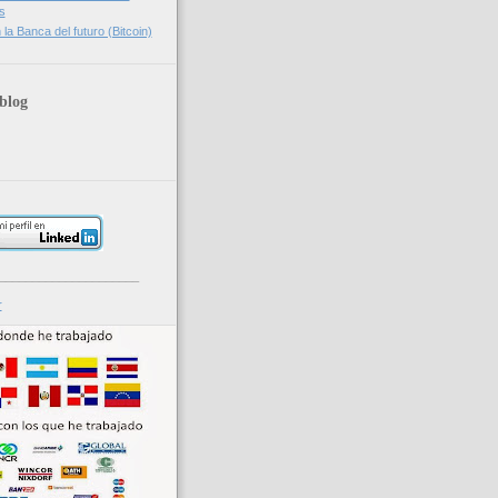
s
la Banca del futuro (Bitcoin)
blog
_____________________
r