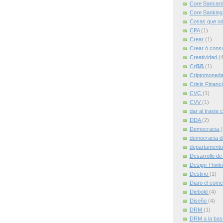
Core Bancari
Core Bankin
Cosas que od
CPA
(1)
Crear
(1)
Crear ó cons
Creatividad
(4
Cri$i$
(1)
Criptomoned
Crisis Financ
CVC
(1)
CVV
(1)
dar al traste 
DDA
(2)
Democracia
(
democracia d
departamento
Desarrollo de
Design Think
Destino
(1)
Diaro el come
Diebold
(4)
Diseño
(4)
DRM
(1)
DRM a la ba