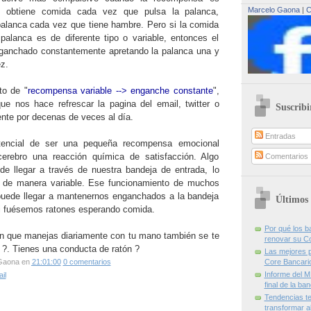
Marcelo Gaona
|
C
ón obtiene comida cada vez que pulsa la palanca,
alanca cada vez que tiene hambre. Pero si la comida
 palanca es de diferente tipo o variable, entonces el
nganchado constantemente apretando la palanca una y
ez.
to de "
recompensa variable --> enganche constante
",
e nos hace refrescar la pagina del email, twitter o
Suscribi
te por decenas de veces al día.
Entradas
otencial de ser una pequeña recompensa emocional
erebro una reacción química de satisfacción. Algo
Comentarios
de llegar a través de nuestra bandeja de entrada, lo
 de manera variable. Ese funcionamiento de muchos
puede llegar a mantenernos enganchados a la bandeja
Últimos 
si fuésemos ratones esperando comida.
Por qué los 
tón que manejas diariamente con tu mano también se te
renovar su C
 ?. Tienes una conducta de ratón ?
Las mejores p
Gaona
en
21:01:00
0 comentarios
Core Bancari
Informe del M
il
final de la ba
Tendencias te
transformar al