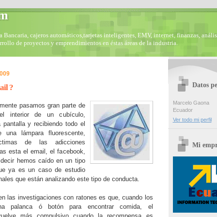
om
Bancaria, cajeros automáticos,tarjetas inteligentes, EMV, internet, finanzas, anális
arrollo de proyectos y emprendimientos en éstas áreas de la industria.
2009
Datos pe
ail ?
Marcelo Gaona
mente pasamos gran parte de
Ecuador
l interior de un cubículo,
Ver todo mi perfil
 pantalla y recibiendo todo el
 una lámpara fluorescente,
timas de las adicciones
Mi empr
las esta el email, el facebook,
s decir hemos caído en un tipo
ue ya es un caso de estudio
nales que están analizando este tipo de conducta.
en las investigaciones con ratones es que, cuando los
na palanca ó botón para encontrar comida, el
vuelve más compulsivo cuando la recompensa es