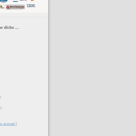
e dicho ...
)
1)
s al email ?