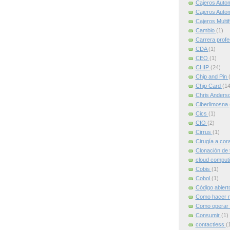
Cajeros Auto
Cajeros Auto
Cajeros Multi
Cambio
(1)
Carrera profe
CDA
(1)
CEO
(1)
CHIP
(24)
Chip and Pin
Chip Card
(14
Chris Anders
Ciberlimosna
Cics
(1)
CIO
(2)
Cirrus
(1)
Cirugía a cor
Clonación de 
cloud comput
Cobis
(1)
Cobol
(1)
Código abier
Como hacer m
Como operar 
Consumir
(1)
contactless
(