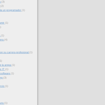
o
(3)
g
(2)
ia un programador
(1)
umir
(1)
)
a
(1)
iera
(4)
con su carrera profesional
(1)
1)
e la arepa
(1)
s IT
(1)
 software
(1)
ing
(3)
rcio
(1)
sura
(1)