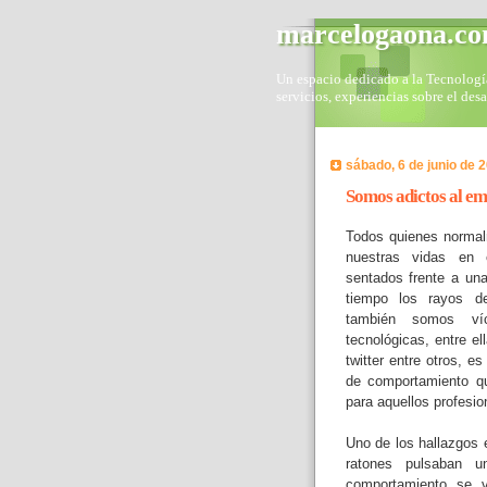
marcelogaona.c
Un espacio dedicado a la Tecnología 
servicios, experiencias sobre el des
sábado, 6 de junio de 
Somos adictos al em
Todos quienes normal
nuestras vidas en e
sentados frente a una
tiempo los rayos de
también somos víc
tecnológicas, entre el
twitter entre otros, e
de comportamiento q
para aquellos profesio
Uno de los hallazgos 
ratones pulsaban u
comportamiento se 