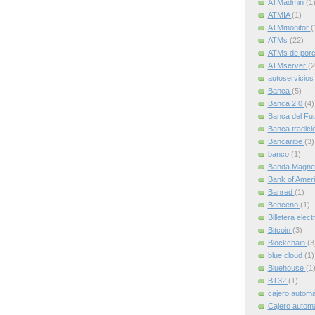
ATMadmin
(1
ATMIA
(1)
ATMmonitor
(
ATMs
(22)
ATMs de por
ATMserver
(2
autoservicio
Banca
(5)
Banca 2.0
(4)
Banca del Fu
Banca tradici
Bancaribe
(3)
banco
(1)
Banda Magne
Bank of Amer
Banred
(1)
Benceno
(1)
Billetera elec
Bitcoin
(3)
Blockchain
(3
blue cloud
(1)
Bluehouse
(1
BT32
(1)
cajero autom
Cajero automát