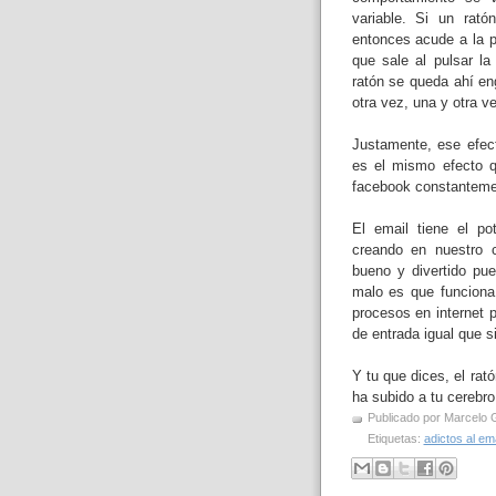
variable. Si un rat
entonces acude a la p
que sale al pulsar la
ratón se queda ahí e
otra vez, una y otra v
Justamente, ese efec
es el mismo efecto qu
facebook constantemen
El email tiene el p
creando en nuestro c
bueno y divertido pue
malo es que funciona
procesos en internet 
de entrada igual que 
Y tu que dices, el ra
ha subido a tu cerebro
Publicado por
Marcelo 
Etiquetas:
adictos al ema