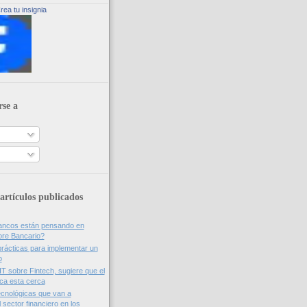
rea tu insignia
rse a
artículos publicados
bancos están pensando en
ore Bancario?
rácticas para implementar un
o
IT sobre Fintech, sugiere que el
nca esta cerca
cnológicas que van a
 sector financiero en los