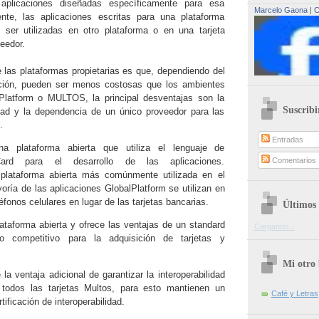
plicaciones diseñadas específicamente para esa
Marcelo Gaona
|
C
nte, las aplicaciones escritas para una plataforma
 ser utilizadas en otro plataforma o en una tarjeta
veedor.
e las plataformas propietarias es que, dependiendo del
ación, pueden ser menos costosas que los ambientes
Platform o MULTOS, la principal desventajas son la
Suscribi
lidad y la dependencia de un único proveedor para las
.
Entradas
na plataforma abierta que utiliza el lenguaje de
Card para el desarrollo de las aplicaciones.
Comentarios
 plataforma abierta más comúnmente utilizada en el
ría de las aplicaciones GlobalPlatform se utilizan en
éfonos celulares en lugar de las tarjetas bancarias.
Últimos 
taforma abierta y ofrece las ventajas de un standard
Cargando...
o competitivo para la adquisición de tarjetas y
Mi otro 
la ventaja adicional de garantizar la interoperabilidad
 todos las tarjetas Multos, para esto mantienen un
Café y Letras
tificación de interoperabilidad.