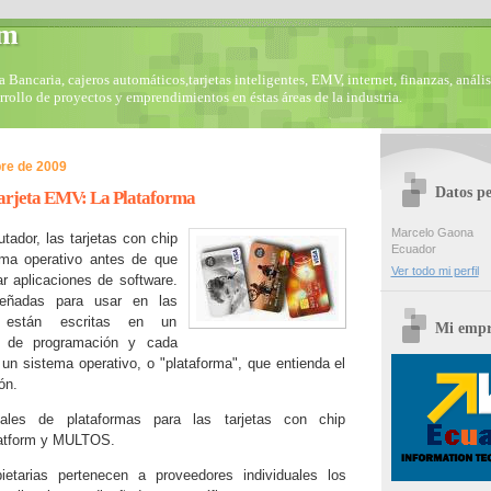
om
Bancaria, cajeros automáticos,tarjetas inteligentes, EMV, internet, finanzas, anális
arrollo de proyectos y emprendimientos en éstas áreas de la industria.
re de 2009
Datos pe
tarjeta EMV: La Plataforma
Marcelo Gaona
ador, las tarjetas con chip
Ecuador
ema operativo antes de que
Ver todo mi perfil
r aplicaciones de software.
señadas para usar en las
p están escritas en un
Mi empr
e de programación y cada
 un sistema operativo, o "plataforma", que entienda el
ón.
ales de plataformas para las tarjetas con chip
latform y MULTOS.
ietarias pertenecen a proveedores individuales los