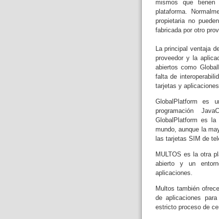
mismos que tienen a
plataforma. Normalme
propietaria no pueden
fabricada por otro pro
La principal ventaja d
proveedor y la aplic
abiertos como Global
falta de interoperabi
tarjetas y aplicaciones
GlobalPlatform es u
programación Java
GlobalPlatform es la
mundo, aunque la mayo
las tarjetas SIM de tel
MULTOS es la otra pla
abierto y un entorn
aplicaciones.
Multos también ofrece 
de aplicaciones para
estricto proceso de cer