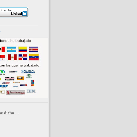
_____________________
r
e dicho ...