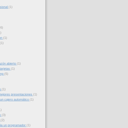
sional
(1)
(6)
)
on
(1)
(1)
azón abierto
(1)
tarjetas
(1)
ing
(5)
to
(1)
ejores presentaciones
(1)
un cajero automático
(1)
1)
o
(3)
g
(2)
ia un programador
(1)