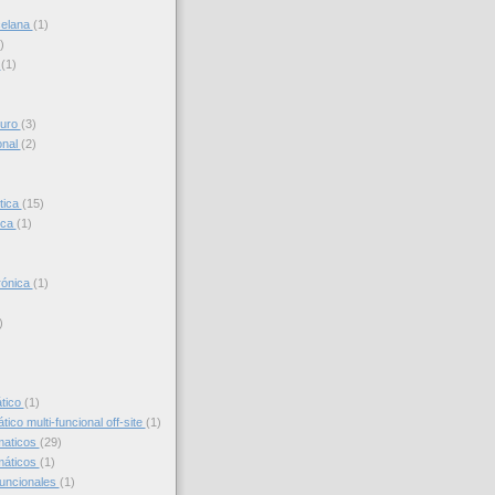
celana
(1)
)
s
(1)
turo
(3)
onal
(2)
tica
(15)
ica
(1)
trónica
(1)
)
)
ático
(1)
ico multi-funcional off-site
(1)
maticos
(29)
máticos
(1)
funcionales
(1)