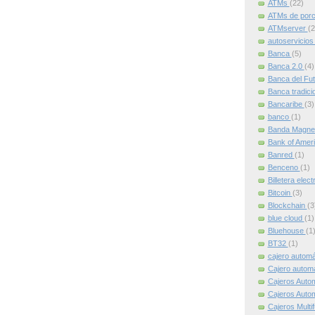
ATMs
(22)
ATMs de por
ATMserver
(2
autoservicio
Banca
(5)
Banca 2.0
(4)
Banca del Fu
Banca tradici
Bancaribe
(3)
banco
(1)
Banda Magne
Bank of Amer
Banred
(1)
Benceno
(1)
Billetera elec
Bitcoin
(3)
Blockchain
(3
blue cloud
(1)
Bluehouse
(1
BT32
(1)
cajero autom
Cajero automát
Cajeros Auto
Cajeros Auto
Cajeros Multi