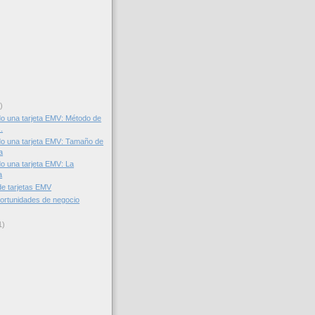
)
o una tarjeta EMV: Método de
.
o una tarjeta EMV: Tamaño de
a
o una tarjeta EMV: La
a
de tarjetas EMV
ortunidades de negocio
1)