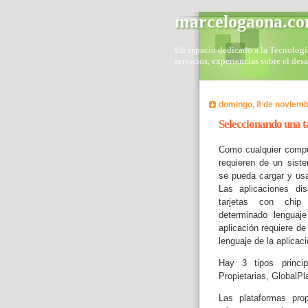
marcelogaona.c
Un espacio dedicado a la Tecnología 
servicios, experiencias sobre el des
domingo, 8 de noviemb
Seleccionando una 
Como cualquier comput
requieren de un sist
se pueda cargar y usa
Las aplicaciones di
tarjetas con chi
determinado lenguaj
aplicación requiere de
lenguaje de la aplicaci
Hay 3 tipos princip
Propietarias, GlobalP
Las plataformas prop