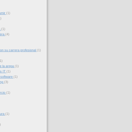
umir
(1)
)
a
(1)
iera
(4)
con su carrera profesional
(1)
1)
e la arepa
(1)
s IT
(1)
 software
(1)
ing
(3)
rcio
(1)
sura
(1)
)