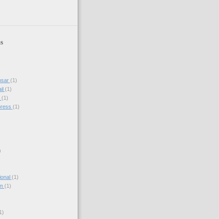
s
nsar
(1)
il
(1)
s
(1)
press
(1)
)
ional
(1)
am
(1)
)
1)