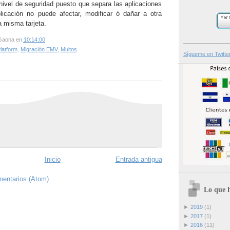
 nivel de seguridad puesto que separa las aplicaciones
icación no puede afectar, modificar ó dañar a otra
a misma tarjeta.
Gaona
en
10:14:00
_______________
latform
,
Migración EMV
,
Multos
Sígueme en Twitte
Inicio
Entrada antigua
mentarios (Atom)
Lo que h
►
2019
(1)
►
2017
(1)
►
2016
(11)