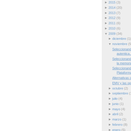
►
2015
(3)
►
2014
(20)
►
2013
(7)
►
2012
(9)
►
2011
(6)
►
2010
(6)
▼
2009
(34)
►
diciembre
(1)
▼
noviembre
(5
Seleccionand
autentica..
Seleccionand
la memori
Seleccionand
Plataform
Alternativas 
EMV y las op
►
octubre
(2)
►
septiembre
(
►
julio
(4)
►
junio
(1)
►
mayo
(4)
►
abril
(2)
►
marzo
(1)
►
febrero
(8)
►
enero
(5)