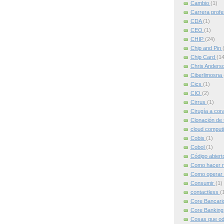
Cambio
(1)
Carrera profe
CDA
(1)
CEO
(1)
CHIP
(24)
Chip and Pin
Chip Card
(14
Chris Anders
Ciberlimosna
Cics
(1)
CIO
(2)
Cirrus
(1)
Cirugía a cor
Clonación de 
cloud comput
Cobis
(1)
Cobol
(1)
Código abier
Como hacer m
Como operar 
Consumir
(1)
contactless
(
Core Bancari
Core Bankin
Cosas que od