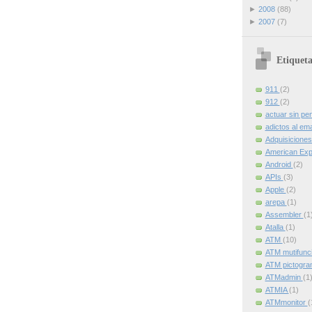
►
2008
(88)
►
2007
(7)
Etiqueta
911
(2)
912
(2)
actuar sin pe
adictos al ema
Adquisicione
American Ex
Android
(2)
APIs
(3)
Apple
(2)
arepa
(1)
Assembler
(1
Atalla
(1)
ATM
(10)
ATM mutifunc
ATM pictogr
ATMadmin
(1
ATMIA
(1)
ATMmonitor
(