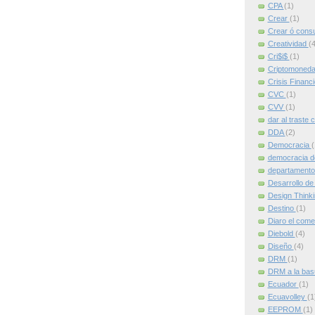
CPA
(1)
Crear
(1)
Crear ó cons
Creatividad
(4
Cri$i$
(1)
Criptomoned
Crisis Financ
CVC
(1)
CVV
(1)
dar al traste 
DDA
(2)
Democracia
(
democracia d
departamento
Desarrollo de
Design Think
Destino
(1)
Diaro el come
Diebold
(4)
Diseño
(4)
DRM
(1)
DRM a la ba
Ecuador
(1)
Ecuavolley
(1
EEPROM
(1)