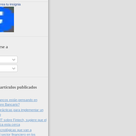
rea tu insignia
rse a
artículos publicados
bancos están pensando en
ore Bancario?
rácticas para implementar un
o
IT sobre Fintech, sugiere que el
nca esta cerca
cnológicas que van a
 sector financiero en los