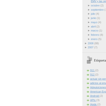
EMV y las op
►
octubre
(2)
►
septiembre
(
►
julio
(4)
►
junio
(1)
►
mayo
(4)
►
abril
(2)
►
marzo
(1)
►
febrero
(8)
►
enero
(5)
►
2008
(88)
►
2007
(7)
Etiqueta
911
(2)
912
(2)
actuar sin pe
adictos al ema
Adquisicione
American Ex
Android
(2)
APIs
(3)
Apple
(2)