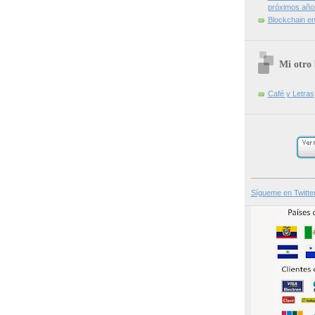
próximos año
Blockchain en 
Mi otro 
Café y Letras
_______________
Sígueme en Twitte