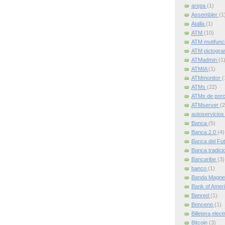
arepa
(1)
Assembler
(1
Atalla
(1)
ATM
(10)
ATM mutifunc
ATM pictogr
ATMadmin
(1
ATMIA
(1)
ATMmonitor
(
ATMs
(22)
ATMs de por
ATMserver
(2
autoservicio
Banca
(5)
Banca 2.0
(4)
Banca del Fu
Banca tradici
Bancaribe
(3)
banco
(1)
Banda Magne
Bank of Amer
Banred
(1)
Benceno
(1)
Billetera elec
Bitcoin
(3)