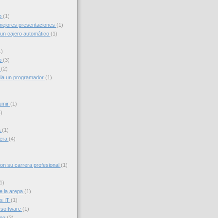
to
(1)
ejores presentaciones
(1)
un cajero automático
(1)
1)
o
(3)
g
(2)
ia un programador
(1)
umir
(1)
)
a
(1)
iera
(4)
con su carrera profesional
(1)
1)
e la arepa
(1)
s IT
(1)
 software
(1)
ing
(3)