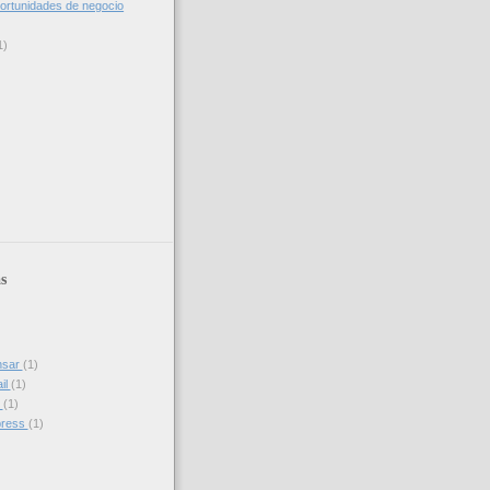
ortunidades de negocio
1)
s
nsar
(1)
il
(1)
s
(1)
press
(1)