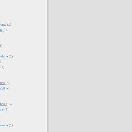
)
ional
(1)
am
(1)
)
1)
celana
(1)
)
s
(1)
turo
(3)
onal
(2)
tica
(15)
ica
(1)
trónica
(1)