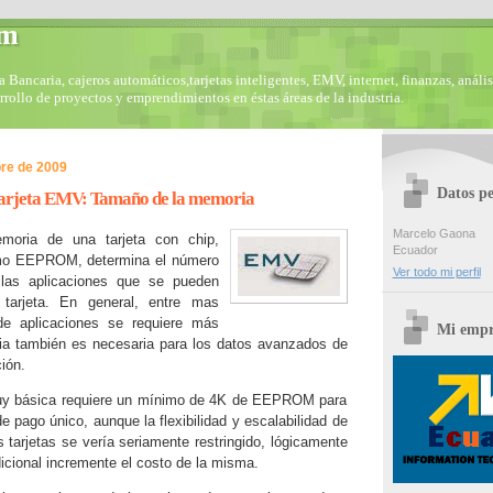
om
Bancaria, cajeros automáticos,tarjetas inteligentes, EMV, internet, finanzas, anális
arrollo de proyectos y emprendimientos en éstas áreas de la industria.
re de 2009
Datos pe
tarjeta EMV: Tamaño de la memoria
Marcelo Gaona
oria de una tarjeta con chip,
Ecuador
mo EEPROM, determina el número
Ver todo mi perfil
 las aplicaciones que se pueden
 tarjeta. En general, entre mas
de aplicaciones se requiere más
Mi empr
 también es necesaria para los datos avanzados de
ión.
muy básica requiere un mínimo de 4K de EEPROM para
de pago único, aunque la flexibilidad y escalabilidad de
s tarjetas se vería seriamente restringido, lógicamente
cional incremente el costo de la misma.