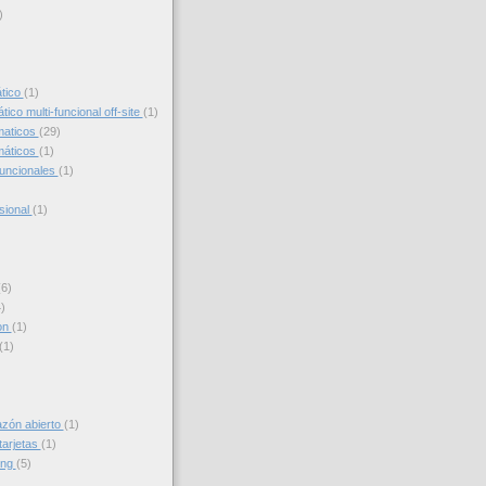
)
)
ático
(1)
ico multi-funcional off-site
(1)
maticos
(29)
máticos
(1)
funcionales
(1)
sional
(1)
(6)
)
on
(1)
(1)
azón abierto
(1)
tarjetas
(1)
ing
(5)