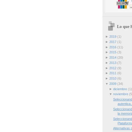
Lo que h
►
2019
(1)
►
2017
(1)
►
2016
(11)
►
2015
(3)
►
2014
(20)
►
2013
(7)
►
2012
(9)
►
2011
(6)
►
2010
(6)
▼
2009
(34)
►
diciembre
(1)
▼
noviembre
(5
Seleccionand
autentica..
Seleccionand
la memori
Seleccionand
Plataform
Alternativas 