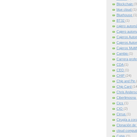
Blockchain
(3
blue cloud
(1)
Bluehouse
(1
BT32
(1)
cajero autom
Cajero automát
Cajeros Auto
Cajeros Auto
Cajeros Multi
Cambio
(1)
Carrera profe
CDA
(1)
CEO
(1)
CHIP
(24)
Chip and Pin
Chip Card
(14
Chris Anders
Ciberlimosna
Cics
(1)
CIO
(2)
Cirrus
(1)
Cirugía a cor
Clonación de 
cloud comput
Cobis
(1)