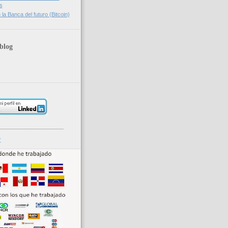
s
la Banca del futuro (Bitcoin)
blog
_____________________
r