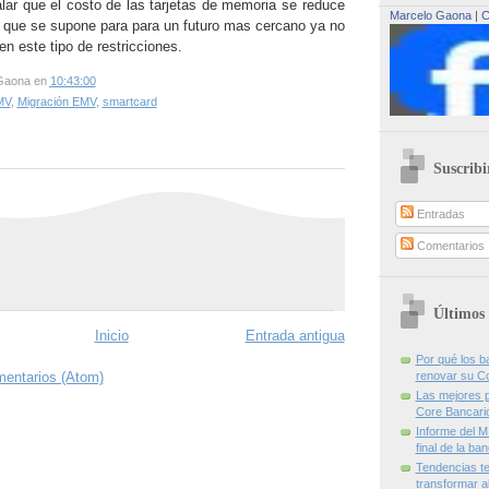
ar que el costo de las tarjetas de memoria se reduce
Marcelo Gaona
|
C
 que se supone para para un futuro mas cercano ya no
n este tipo de restricciones.
Gaona
en
10:43:00
MV
,
Migración EMV
,
smartcard
Suscribi
Entradas
Comentarios
Últimos 
Inicio
Entrada antigua
Por qué los 
mentarios (Atom)
renovar su C
Las mejores p
Core Bancari
Informe del M
final de la ba
Tendencias te
transformar al