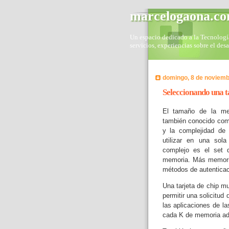
marcelogaona.c
Un espacio dedicado a la Tecnología 
servicios, experiencias sobre el des
domingo, 8 de noviemb
Seleccionando una 
El tamaño de la mem
también conocido co
y la complejidad de
utilizar en una sola
complejo es el set 
memoria. Más memoria
métodos de autenticac
Una tarjeta de chip 
permitir una solicitud 
las aplicaciones de la
cada K de memoria adi