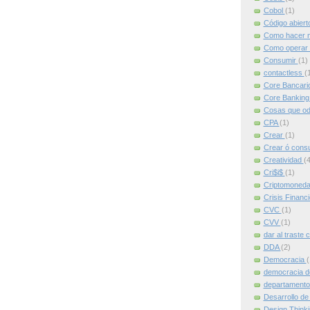
Cobol
(1)
Código abier
Como hacer m
Como operar 
Consumir
(1)
contactless
(
Core Bancari
Core Bankin
Cosas que od
CPA
(1)
Crear
(1)
Crear ó cons
Creatividad
(4
Cri$i$
(1)
Criptomoned
Crisis Financ
CVC
(1)
CVV
(1)
dar al traste 
DDA
(2)
Democracia
(
democracia d
departamento
Desarrollo de
Design Think