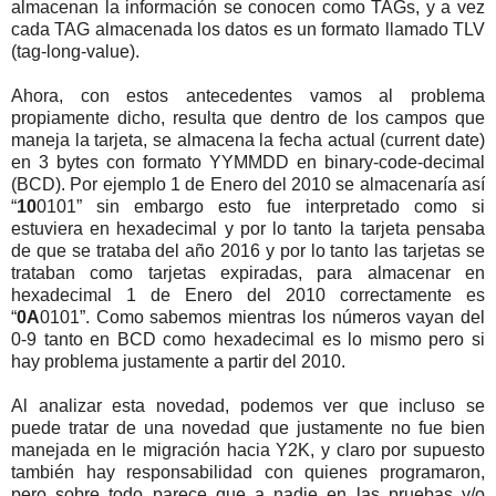
almacenan la información se conocen como TAGs, y a vez
cada TAG almacenada los datos es un formato llamado TLV
(tag-long-value).
Ahora, con estos antecedentes vamos al problema
propiamente dicho, resulta que dentro de los campos que
maneja la tarjeta, se almacena la fecha actual (current date)
en 3 bytes con formato YYMMDD en binary-code-decimal
(BCD). Por ejemplo 1 de Enero del 2010 se almacenaría así
“
10
0101” sin embargo esto fue interpretado como si
estuviera en hexadecimal y por lo tanto la tarjeta pensaba
de que se trataba del año 2016 y por lo tanto las tarjetas se
trataban como tarjetas expiradas, para almacenar en
hexadecimal 1 de Enero del 2010 correctamente es
“
0A
0101”. Como sabemos mientras los números vayan del
0-9 tanto en BCD como hexadecimal es lo mismo pero si
hay problema justamente a partir del 2010.
Al analizar esta novedad, podemos ver que incluso se
puede tratar de una novedad que justamente no fue bien
manejada en le migración hacia Y2K, y claro por supuesto
también hay responsabilidad con quienes programaron,
pero sobre todo parece que a nadie en las pruebas y/o