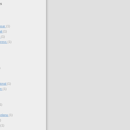
s
nsar
(1)
il
(1)
s
(1)
press
(1)
)
ional
(1)
am
(1)
)
1)
celana
(1)
)
s
(1)