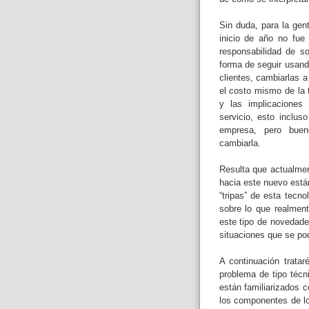
Sin duda, para la gen
inicio de año no fue
responsabilidad de s
forma de seguir usand
clientes, cambiarlas a
el costo mismo de la t
y las implicaciones 
servicio, esto inclu
empresa, pero bueno
cambiarla.
Resulta que actualmen
hacia este nuevo están
“tripas” de esta tecn
sobre lo que realmen
este tipo de novedade
situaciones que se pod
A continuación trata
problema de tipo técn
están familiarizados 
los componentes de los