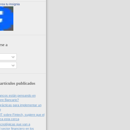
rea tu insignia
rse a
artículos publicados
bancos están pensando en
ore Bancario?
rácticas para implementar un
o
IT sobre Fintech, sugiere que el
nca esta cerca
cnológicas que van a
 sector financiero en los