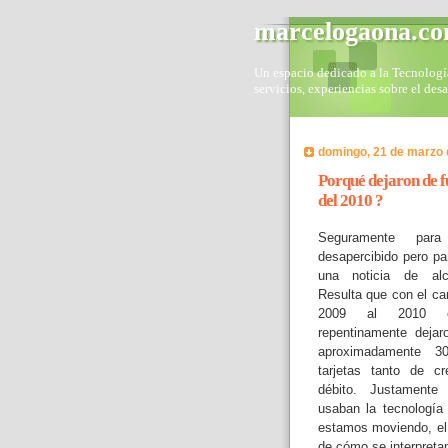
marcelogaona.c
Un espacio dedicado a la Tecnología 
servicios, experiencias sobre el des
domingo, 21 de marzo 
Porqué dejaron de f
del 2010 ?
Seguramente par
desapercibido pero pa
una noticia de alc
Resulta que con el ca
2009 al 2010 e
repentinamente dejar
aproximadamente 3
tarjetas tanto de c
débito. Justamente 
usaban la tecnología
estamos moviendo, el 
de cómo se interpretan