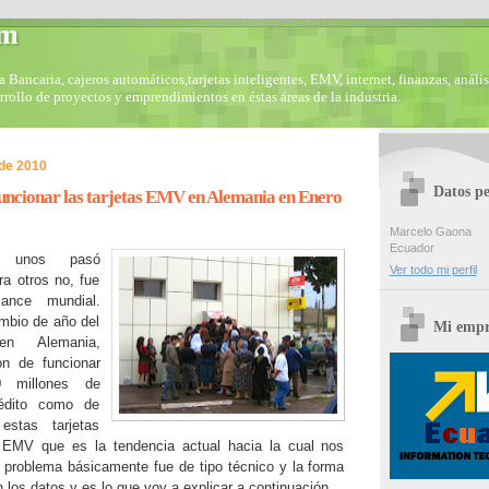
om
Bancaria, cajeros automáticos,tarjetas inteligentes, EMV, internet, finanzas, anális
arrollo de proyectos y emprendimientos en éstas áreas de la industria.
de 2010
Datos pe
uncionar las tarjetas EMV en Alemania en Enero
Marcelo Gaona
Ecuador
a unos pasó
Ver todo mi perfil
ra otros no, fue
ance mundial.
mbio de año del
Mi empr
n Alemania,
on de funcionar
0 millones de
rédito como de
estas tarjetas
 EMV que es la tendencia actual hacia la cual nos
problema básicamente fue de tipo técnico y la forma
 los datos y es lo que voy a explicar a continuación.