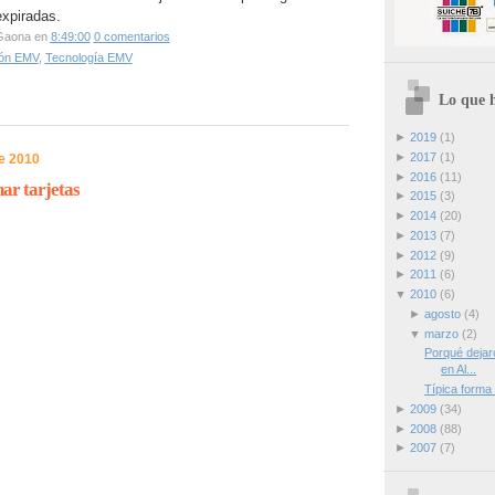
expiradas.
Gaona
en
8:49:00
0 comentarios
ión EMV
,
Tecnología EMV
Lo que h
►
2019
(1)
►
2017
(1)
e 2010
►
2016
(11)
ar tarjetas
►
2015
(3)
►
2014
(20)
►
2013
(7)
►
2012
(9)
►
2011
(6)
▼
2010
(6)
►
agosto
(4)
▼
marzo
(2)
Porqué dejar
en Al...
Típica forma 
►
2009
(34)
►
2008
(88)
►
2007
(7)