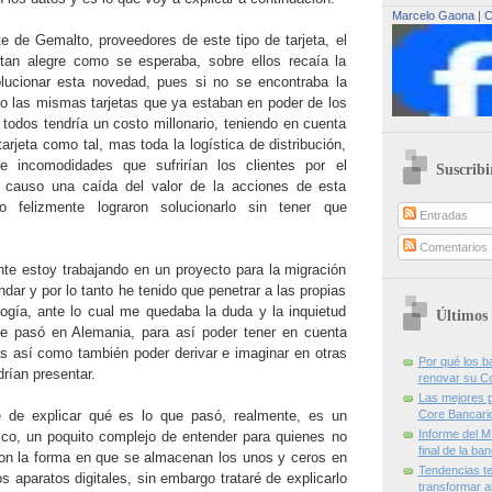
Marcelo Gaona
|
C
te de Gemalto, proveedores de este tipo de tarjeta, el
 tan alegre como se esperaba, sobre ellos recaía la
olucionar esta novedad, pues si no se encontraba la
o las mismas tarjetas que ya estaban en poder de los
 todos tendría un costo millonario, teniendo en cuenta
arjeta como tal, mas toda la logística de distribución,
e incomodidades que sufrirían los clientes por el
Suscribi
so causo una caída del valor de la acciones de esta
 felizmente lograron solucionarlo sin tener que
Entradas
Comentarios
te estoy trabajando en un proyecto para la migración
dar y por lo tanto he tenido que penetrar a las propias
ología, ante lo cual me quedaba la duda y la inquietud
Últimos 
te pasó en Alemania, para así poder tener en cuenta
s así como también poder derivar e imaginar en otras
Por qué los 
rían presentar.
renovar su C
Las mejores p
ré de explicar qué es lo que pasó, realmente, es un
Core Bancari
Informe del M
ico, un poquito complejo de entender para quienes no
final de la ba
con la forma en que se almacenan los unos y ceros en
Tendencias te
 aparatos digitales, sin embargo trataré de explicarlo
transformar al