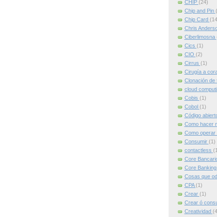
CHIP
(24)
Chip and Pin
Chip Card
(14
Chris Anders
Ciberlimosna
Cics
(1)
CIO
(2)
Cirrus
(1)
Cirugía a cor
Clonación de 
cloud comput
Cobis
(1)
Cobol
(1)
Código abier
Como hacer m
Como operar 
Consumir
(1)
contactless
(
Core Bancari
Core Bankin
Cosas que od
CPA
(1)
Crear
(1)
Crear ó cons
Creatividad
(4