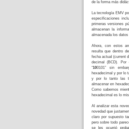
de la forma más didáct
La tecnología EMV por
especificaciones inc
primeras versiones p
almacenan la infor
almacenada los datos 
Ahora, con estos an
resulta que dentro d
fecha actual (current
decimal (BCD). Por 
“
10
0101” sin embar
hexadecimal y por lo t
y por lo tanto las t
almacenar en hexadec
Como sabemos mientr
hexadecimal es lo mis
Al analizar esta nove
novedad que justament
claro por supuesto t
pero sobre todo parec
se les ocurrió prob