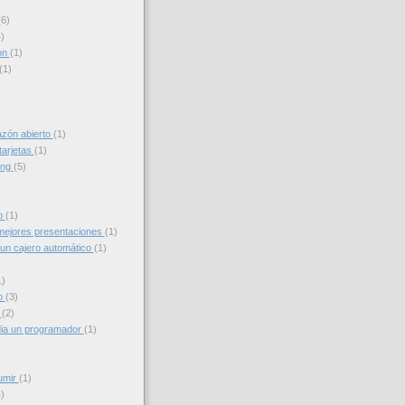
(6)
)
on
(1)
(1)
azón abierto
(1)
tarjetas
(1)
ing
(5)
to
(1)
ejores presentaciones
(1)
un cajero automático
(1)
1)
o
(3)
g
(2)
ia un programador
(1)
umir
(1)
)