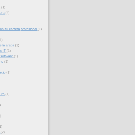
a
(1)
iera
(4)
con su carrera profesional
(1)
1)
e la arepa
(1)
s IT
(1)
 software
(1)
ing
(3)
rcio
(1)
sura
(1)
)
)
1)
s
(2)