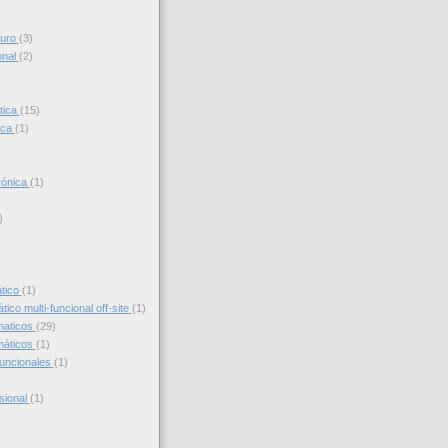
turo
(3)
onal
(2)
tica
(15)
ica
(1)
trónica
(1)
)
)
ático
(1)
ico multi-funcional off-site
(1)
maticos
(29)
máticos
(1)
funcionales
(1)
sional
(1)