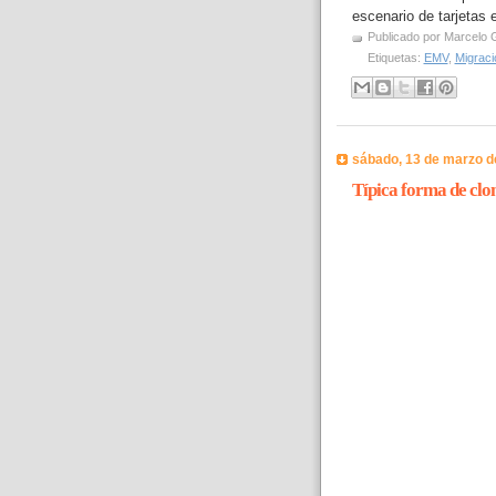
escenario de tarjetas 
Publicado por
Marcelo 
Etiquetas:
EMV
,
Migrac
sábado, 13 de marzo d
Típica forma de clon