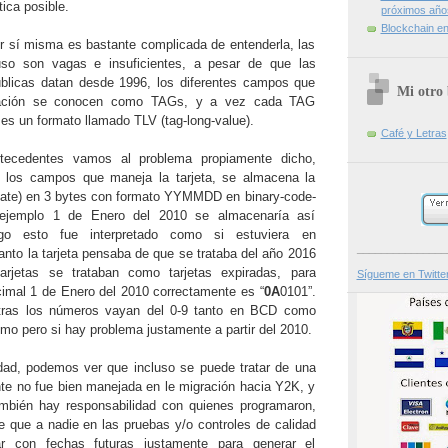
ica posible.
próximos año
Blockchain en 
 sí misma es bastante complicada de entenderla, las
luso son vagas e insuficientes, a pesar de que las
úblicas datan desde 1996, los diferentes campos que
Mi otro 
mación se conocen como TAGs, y a vez cada TAG
es un formato llamado TLV (tag-long-value).
Café y Letras
tecedentes vamos al problema propiamente dicho,
e los campos que maneja la tarjeta, se almacena la
 date) en 3 bytes con formato YYMMDD en binary-code-
ejemplo 1 de Enero del 2010 se almacenaría así
go esto fue interpretado como si estuviera en
_______________
anto la tarjeta pensaba de que se trataba del año 2016
arjetas se trataban como tarjetas expiradas, para
Sígueme en Twitte
imal 1 de Enero del 2010 correctamente es “
0A
0101”.
as los números vayan del 0-9 tanto en BCD como
mo pero si hay problema justamente a partir del 2010.
dad, podemos ver que incluso se puede tratar de una
e no fue bien manejada en le migración hacia Y2K, y
ambién hay responsabilidad con quienes programaron,
e que a nadie en las pruebas y/o controles de calidad
ar con fechas futuras justamente para generar el