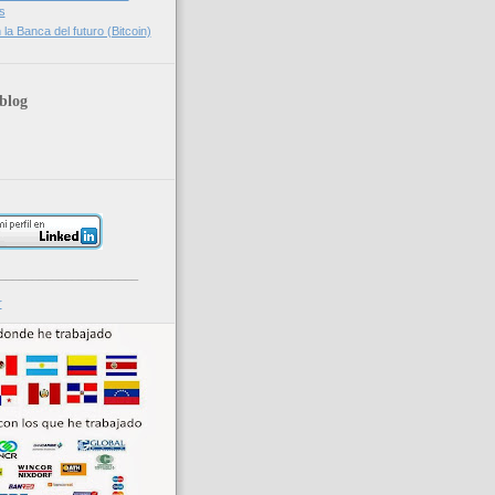
s
la Banca del futuro (Bitcoin)
blog
_____________________
r