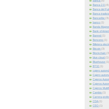
Banca
(5)
Banca 2.0
(4)
Banca del Fu
Banca tradici
Bancaribe
(3)
banco
(1)
Banda Magne
Bank of Amer
Banred
(1)
Benceno
(1)
Billetera elec
Bitcoin
(3)
Blockchain
(3
blue cloud
(1)
Bluehouse
(1
BT32
(1)
cajero autom
Cajero automát
Cajeros Auto
Cajeros Auto
Cajeros Multi
Cambio
(1)
Carrera profe
CDA
(1)
CEO
(1)