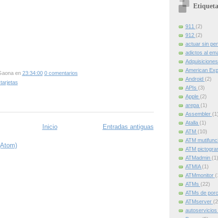
Etiqueta
911
(2)
912
(2)
actuar sin pe
adictos al ema
Adquisicione
American Ex
Gaona
en
23:34:00
0 comentarios
Android
(2)
tarjetas
APIs
(3)
Apple
(2)
arepa
(1)
Assembler
(1
Atalla
(1)
Inicio
Entradas antiguas
ATM
(10)
ATM mutifunc
(Atom)
ATM pictogr
ATMadmin
(1
ATMIA
(1)
ATMmonitor
(
ATMs
(22)
ATMs de por
ATMserver
(2
autoservicio