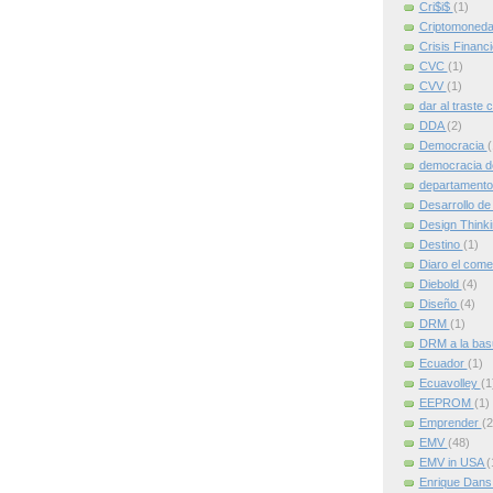
Cri$i$
(1)
Criptomoned
Crisis Financ
CVC
(1)
CVV
(1)
dar al traste 
DDA
(2)
Democracia
(
democracia d
departamento
Desarrollo de
Design Think
Destino
(1)
Diaro el come
Diebold
(4)
Diseño
(4)
DRM
(1)
DRM a la ba
Ecuador
(1)
Ecuavolley
(1
EEPROM
(1)
Emprender
(2
EMV
(48)
EMV in USA
(
Enrique Dan