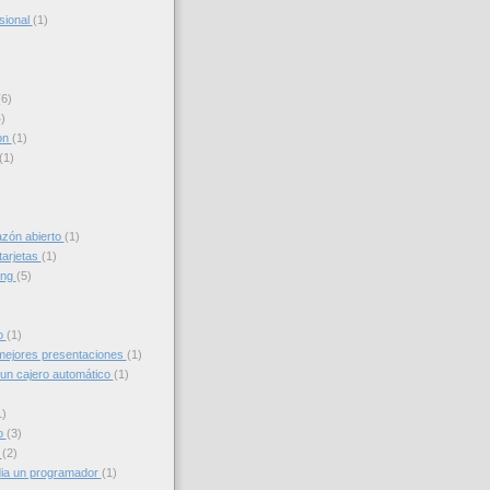
sional
(1)
(6)
)
on
(1)
(1)
azón abierto
(1)
tarjetas
(1)
ing
(5)
to
(1)
ejores presentaciones
(1)
un cajero automático
(1)
1)
o
(3)
g
(2)
ia un programador
(1)