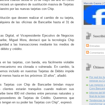
Marcelo Gaona
|
C
iniciará un operativo de sustitución masiva de Tarjetas
aestro por las nuevas tarjetas con Chip.
stitución que deseen realizar el cambio de su tarjeta,
lquiera de las oficinas de Bancaribe hasta el 31 de
as Digital, el Vicepresidente Ejecutivo de Negocios
Suscribi
ribe, Miguel Mora, destacó que la tecnología Chip
uridad a las transacciones mediante los medios de
Entradas
débito y crédito.
Comentarios
ía en las tarjetas, con banda, era fácilmente violable
 mecanismo era clonada o vulnerada. En cambio, la
Últimos 
emos incluido en nuestras Tarjetas de Débito impide
 al menos hasta en los próximos 10 años", añadió.
Por qué los 
renovar su C
as Tarjetas con Chip de Bancaribe brindan mayor
Las mejores p
Core Bancari
 clientes estarán tranquilos cuando realicen sus
Informe del M
ribe tiene 800 mil clientes entre personas naturales y
final de la ba
o poseedores de Tarjetas de Crédito. Queremos que
Tendencias te
s tengan en su poder las Tarjetas con Chip", expresó.
transformar al