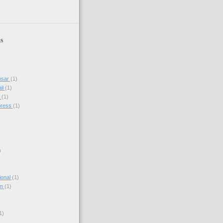
s
nsar
(1)
il
(1)
s
(1)
press
(1)
)
ional
(1)
am
(1)
)
1)