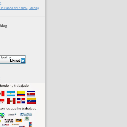
s
la Banca del futuro (Bitcoin)
blog
_____________________
r