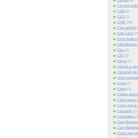
Cambio
(1)
Carrera profe
CDA
(1)
CEO
(1)
CHIP
(24)
Chip and Pin
Chip Card
(14
Chris Anders
Ciberlimosna
Cics
(1)
CIO
(2)
Cirrus
(1)
Cirugía a cor
Clonación de 
cloud comput
Cobis
(1)
Cobol
(1)
Código abier
Como hacer m
Como operar 
Consumir
(1)
contactless
(
Core Bancari
Core Bankin
Cosas que od