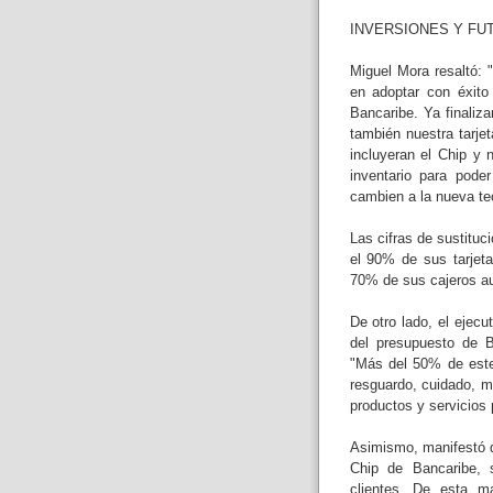
INVERSIONES Y FU
Miguel Mora resaltó:
en adoptar con éxito
Bancaribe. Ya finaliz
también nuestra tarje
incluyeran el Chip y 
inventario para pode
cambien a la nueva tec
Las cifras de sustitu
el 90% de sus tarjet
70% de sus cajeros au
De otro lado, el ejec
del presupuesto de B
"Más del 50% de este
resguardo, cuidado, m
productos y servicios 
Asimismo, manifestó qu
Chip de Bancaribe, 
clientes. De esta ma