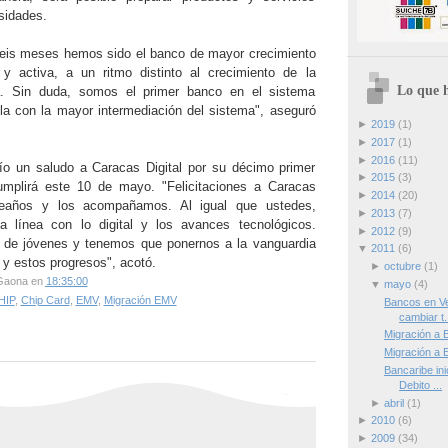
sidades.
seis meses hemos sido el banco de mayor crecimiento
 y activa, a un ritmo distinto al crecimiento de la
Lo que h
. Sin duda, somos el primer banco en el sistema
la con la mayor intermediación del sistema", aseguró
►
2019
(1)
►
2017
(1)
►
2016
(11)
ío un saludo a Caracas Digital por su décimo primer
►
2015
(3)
umplirá este 10 de mayo. "Felicitaciones a Caracas
►
2014
(20)
leaños y los acompañamos. Al igual que ustedes,
►
2013
(7)
 línea con lo digital y los avances tecnológicos.
►
2012
(9)
 de jóvenes y tenemos que ponernos a la vanguardia
▼
2011
(6)
 y estos progresos", acotó.
►
octubre
(1)
Gaona
en
18:35:00
▼
mayo
(4)
HIP
,
Chip Card
,
EMV
,
Migración EMV
Bancos en V
cambiar t.
Migración a 
Migración a 
Bancaribe ini
Debito ...
►
abril
(1)
►
2010
(6)
►
2009
(34)