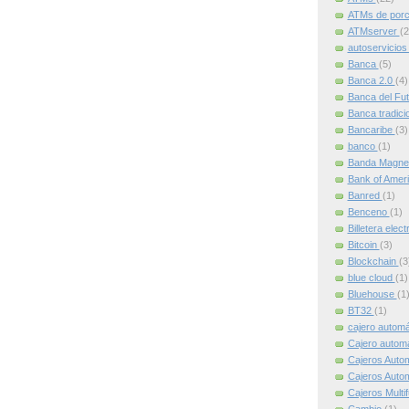
ATMs de por
ATMserver
(2
autoservicio
Banca
(5)
Banca 2.0
(4)
Banca del Fu
Banca tradici
Bancaribe
(3)
banco
(1)
Banda Magne
Bank of Amer
Banred
(1)
Benceno
(1)
Billetera elec
Bitcoin
(3)
Blockchain
(3
blue cloud
(1)
Bluehouse
(1
BT32
(1)
cajero autom
Cajero automát
Cajeros Auto
Cajeros Auto
Cajeros Multi