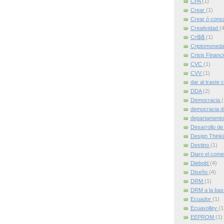
CPA
(1)
Crear
(1)
Crear ó cons
Creatividad
(4
Cri$i$
(1)
Criptomoned
Crisis Financ
CVC
(1)
CVV
(1)
dar al traste 
DDA
(2)
Democracia
(
democracia d
departamento
Desarrollo de
Design Think
Destino
(1)
Diaro el come
Diebold
(4)
Diseño
(4)
DRM
(1)
DRM a la ba
Ecuador
(1)
Ecuavolley
(1
EEPROM
(1)