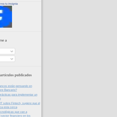
rea tu insignia
rse a
artículos publicados
bancos están pensando en
ore Bancario?
rácticas para implementar un
o
IT sobre Fintech, sugiere que el
nca esta cerca
cnológicas que van a
 sector financiero en los