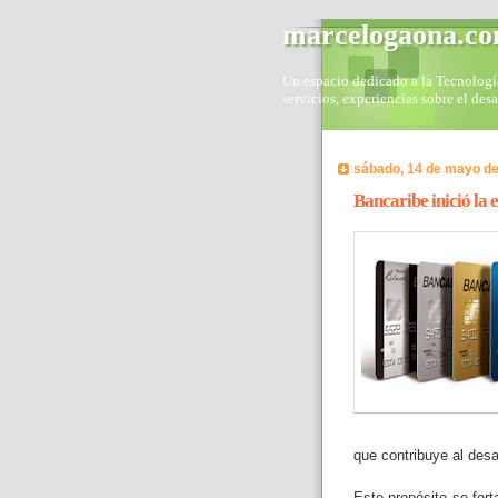
marcelogaona.c
Un espacio dedicado a la Tecnología 
servicios, experiencias sobre el des
sábado, 14 de mayo de
Bancaribe inició la 
que contribuye al desar
Este propósito se for