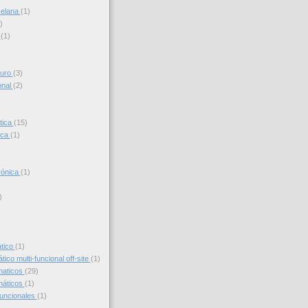
celana
(1)
)
s
(1)
turo
(3)
onal
(2)
tica
(15)
ica
(1)
trónica
(1)
)
)
ático
(1)
ico multi-funcional off-site
(1)
maticos
(29)
máticos
(1)
funcionales
(1)