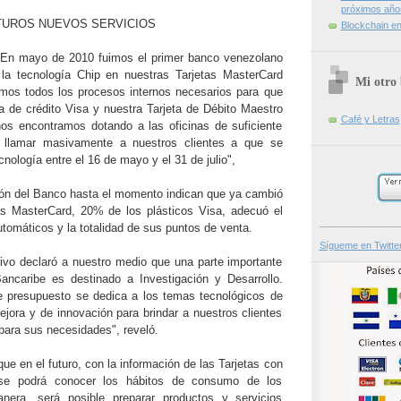
próximos año
TUROS NUEVOS SERVICIOS
Blockchain en 
 "En mayo de 2010 fuimos el primer banco venezolano
 la tecnología Chip en nuestras Tarjetas MasterCard
Mi otro 
amos todos los procesos internos necesarios para que
ta de crédito Visa y nuestra Tarjeta de Débito Maestro
Café y Letras
nos encontramos dotando a las oficinas de suficiente
r llamar masivamente a nuestros clientes a que se
nología entre el 16 de mayo y el 31 de julio",
ción del Banco hasta el momento indican que ya cambió
as MasterCard, 20% de los plásticos Visa, adecuó el
_______________
tomáticos y la totalidad de sus puntos de venta.
Sígueme en Twitte
utivo declaró a nuestro medio que una parte importante
ancaribe es destinado a Investigación y Desarrollo.
 presupuesto se dedica a los temas tecnológicos de
ejora y de innovación para brindar a nuestros clientes
para sus necesidades", reveló.
e en el futuro, con la información de las Tarjetas con
se podrá conocer los hábitos de consumo de los
nera, será posible preparar productos y servicios