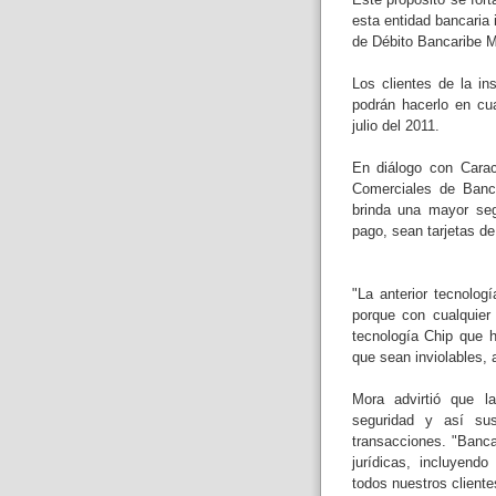
esta entidad bancaria 
de Débito Bancaribe M
Los clientes de la in
podrán hacerlo en cua
julio del 2011.
En diálogo con Carac
Comerciales de Banca
brinda una mayor seg
pago, sean tarjetas de 
"La anterior tecnolog
porque con cualquier
tecnología Chip que h
que sean inviolables,
Mora advirtió que l
seguridad y así sus
transacciones. "Banca
jurídicas, incluyend
todos nuestros cliente