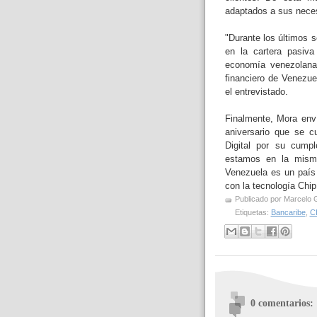
adaptados a sus nece
"Durante los últimos 
en la cartera pasiva
economía venezolana
financiero de Venezue
el entrevistado.
Finalmente, Mora env
aniversario que se c
Digital por su cump
estamos en la misma
Venezuela es un país
con la tecnología Chip
Publicado por
Marcelo 
Etiquetas:
Bancaribe
,
C
0 comentarios: