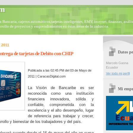
om
Bancaria, cajeros automáticos,tarjetas inteligentes, EMV, internet, finanzas, anális
arrollo de proyectos y emprendimientos en éstas áreas de la industria.
 2011
Datos pe
entrega de tarjetas de Debito con CHIP
Marcelo Gaona
Ecuador
Publicada a las 02:45 PM del 03 de Mayo de
Ver todo mi perfil
2011 | CaracasDigital.com
La Visión de Bancaribe es ser
Mi empr
reconocida como una institución
financiera innovadora, sólida y
confiable, comprometida con la
excelencia y el alto desempeño, lugar
de referencia para trabajar y crecer,
rollo y bienestar de los trabajadores y del país.
talecerá cuando desde el 16 de mayo del año en curso