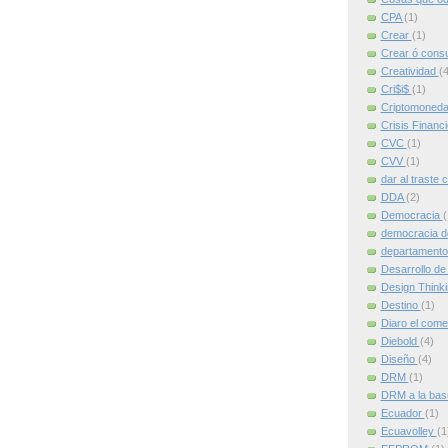
CPA
(1)
Crear
(1)
Crear ó cons
Creatividad
(4
Cri$i$
(1)
Criptomoned
Crisis Financ
CVC
(1)
CVV
(1)
dar al traste 
DDA
(2)
Democracia
(
democracia d
departamento
Desarrollo de
Design Think
Destino
(1)
Diaro el come
Diebold
(4)
Diseño
(4)
DRM
(1)
DRM a la ba
Ecuador
(1)
Ecuavolley
(1