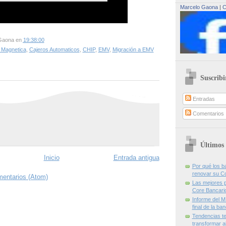
Marcelo Gaona
|
C
Gaona
en
19:38:00
 Magnetica
,
Cajeros Automaticos
,
CHIP
,
EMV
,
Migración a EMV
Suscribi
Entradas
Comentarios
Últimos 
Inicio
Entrada antigua
Por qué los 
renovar su C
mentarios (Atom)
Las mejores p
Core Bancari
Informe del M
final de la ba
Tendencias te
transformar al