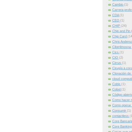
Cambio
(1)
Carrera profe
CDA
(1)
CEO
(1)
CHIP
(24)
Chip and Pin
Chip Card
(14
Chris Anders
Ciberlimosna
Cics
(1)
CIO
(2)
Cirrus
(1)
Cirugía a cor
Clonación de 
cloud comput
Cobis
(1)
Cobol
(1)
Código abier
Como hacer m
Como operar 
Consumir
(1)
contactless
(
Core Bancari
Core Bankin
Cosas que od