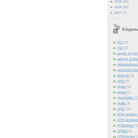
►
2009
(34)
►
2008
(88)
►
2007
(7)
Etiqueta
911
(2)
912
(2)
actuar sin pe
adictos al ema
Adquisicione
American Ex
Android
(2)
APIs
(3)
Apple
(2)
arepa
(1)
Assembler
(1
Atalla
(1)
ATM
(10)
ATM mutifunc
ATM pictogr
ATMadmin
(1
ATMIA
(1)
ATMmonitor
(