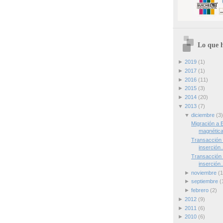
Lo que h
►
2019
(1)
►
2017
(1)
►
2016
(11)
►
2015
(3)
►
2014
(20)
▼
2013
(7)
▼
diciembre
(3)
Migración a 
magnética 
Transacción 
inserción..
Transacción 
inserción..
►
noviembre
(1
►
septiembre
(
►
febrero
(2)
►
2012
(9)
►
2011
(6)
►
2010
(6)