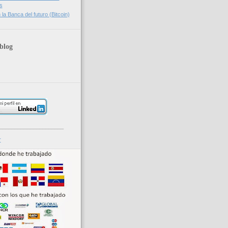
s
la Banca del futuro (Bitcoin)
blog
_____________________
r