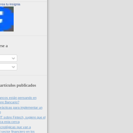
rea tu insignia
rse a
artículos publicados
bancos están pensando en
ore Bancario?
rácticas para implementar un
o
IT sobre Fintech, sugiere que el
nca esta cerca
cnológicas que van a
 sector financiero en los