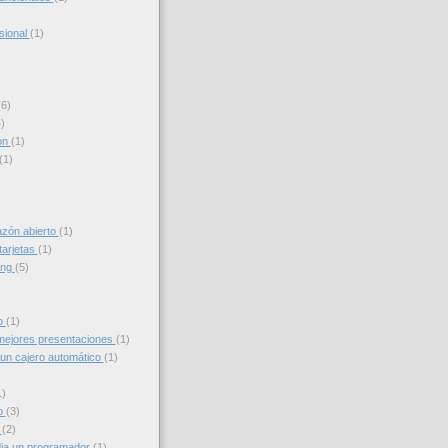
sional
(1)
(6)
)
on
(1)
(1)
azón abierto
(1)
tarjetas
(1)
ing
(5)
to
(1)
ejores presentaciones
(1)
un cajero automático
(1)
1)
o
(3)
g
(2)
ia un programador
(1)