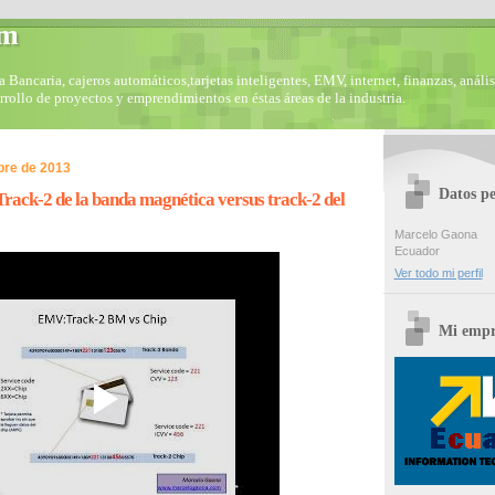
om
Bancaria, cajeros automáticos,tarjetas inteligentes, EMV, internet, finanzas, anális
arrollo de proyectos y emprendimientos en éstas áreas de la industria.
bre de 2013
Datos pe
ack-2 de la banda magnética versus track-2 del
Marcelo Gaona
Ecuador
Ver todo mi perfil
Mi empr