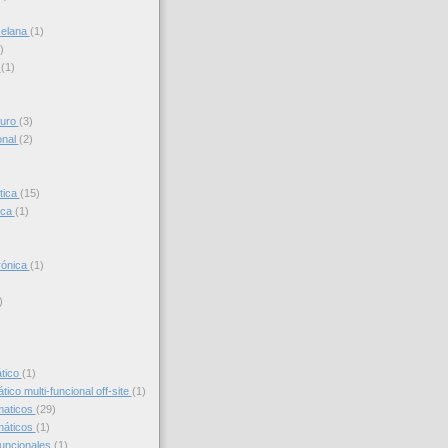
celana
(1)
)
s
(1)
turo
(3)
onal
(2)
tica
(15)
ica
(1)
trónica
(1)
)
)
ático
(1)
ico multi-funcional off-site
(1)
maticos
(29)
máticos
(1)
funcionales
(1)