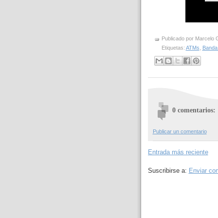
Publicado por
Marcelo 
Etiquetas:
ATMs
,
Banda
0 comentarios:
Publicar un comentario
Entrada más reciente
Suscribirse a:
Enviar co