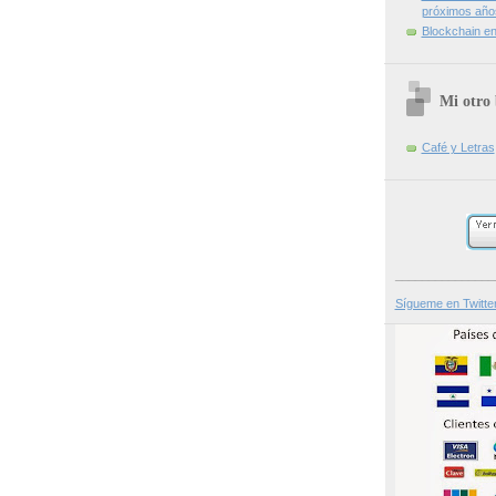
próximos año
Blockchain en 
Mi otro 
Café y Letras
_______________
Sígueme en Twitte