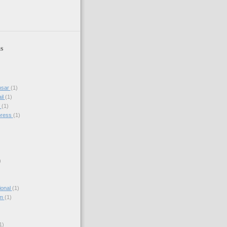
s
nsar
(1)
il
(1)
s
(1)
press
(1)
)
ional
(1)
am
(1)
)
1)