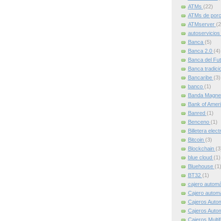
ATMs
(22)
ATMs de por
ATMserver
(2
autoservicio
Banca
(5)
Banca 2.0
(4)
Banca del Fu
Banca tradici
Bancaribe
(3)
banco
(1)
Banda Magne
Bank of Amer
Banred
(1)
Benceno
(1)
Billetera elec
Bitcoin
(3)
Blockchain
(3
blue cloud
(1)
Bluehouse
(1
BT32
(1)
cajero autom
Cajero automát
Cajeros Auto
Cajeros Auto
Cajeros Multi