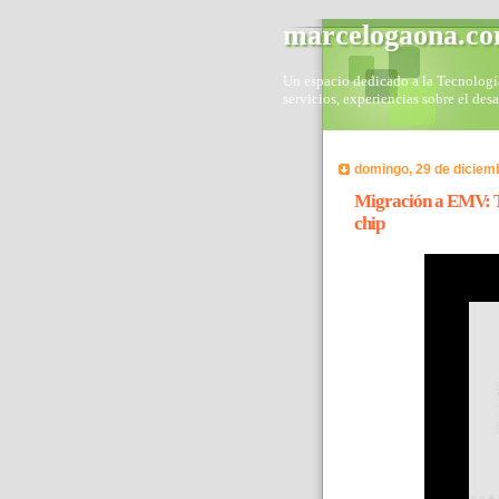
marcelogaona.c
Un espacio dedicado a la Tecnología 
servicios, experiencias sobre el des
domingo, 29 de diciem
Migración a EMV: Tr
chip