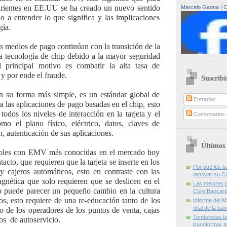
irientes en EE.UU se ha creado un nuevo sentido
Marcelo Gaona
|
C
o a entender lo que significa y las implicaciones
gía.
s medios de pago continúan con la transición de la
a tecnología de chip debido a la mayor seguridad
l principal motivo es combatir la alta tasa de
 y por ende el fraude.
Suscribi
 su forma más simple, es un estándar global de
Entradas
a las aplicaciones de pago basadas en el chip, esto
todos los niveles de interacción en la tarjeta y el
Comentarios
como el plano físico, eléctrico, datos, claves de
, autenticación de sus aplicaciones.
Últimos 
tibles con EMV más conocidas en el mercado hoy
tacto, que requieren que la tarjeta se inserte en los
Por qué los 
y cajeros automáticos, esto en contraste con las
renovar su C
agnética que solo requieren que se deslicen en el
Las mejores p
sto puede parecer un pequeño cambio en la cultura
Core Bancari
os, esto requiere de una re-educación tanto de los
Informe del M
final de la ba
o de los operadores de los puntos de venta, cajas
Tendencias te
tos de autoservicio.
transformar al