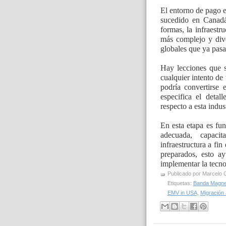
El entorno de pago e
sucedido en Canadá
formas, la infraest
más complejo y div
globales que ya pasa
Hay lecciones que s
cualquier intento de 
podría convertirse
especifica el deta
respecto a esta indust
En esta etapa es fu
adecuada, capaci
infraestructura a fi
preparados, esto ay
implementar la tecn
Publicado por
Marcelo 
Etiquetas:
Banda Magne
EMV in USA
,
Migración