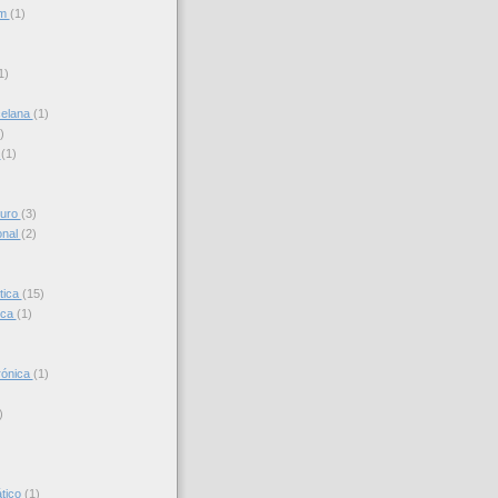
am
(1)
)
1)
celana
(1)
)
s
(1)
turo
(3)
onal
(2)
tica
(15)
ica
(1)
trónica
(1)
)
)
ático
(1)