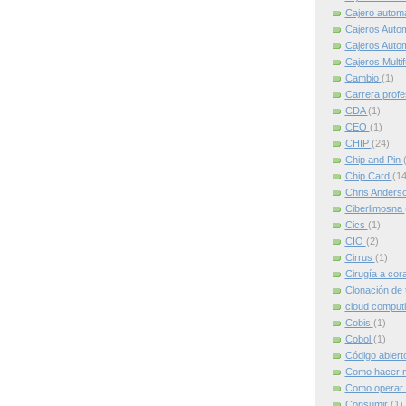
Cajero automát
Cajeros Auto
Cajeros Auto
Cajeros Multi
Cambio
(1)
Carrera profe
CDA
(1)
CEO
(1)
CHIP
(24)
Chip and Pin
Chip Card
(14
Chris Anders
Ciberlimosna
Cics
(1)
CIO
(2)
Cirrus
(1)
Cirugía a cor
Clonación de 
cloud comput
Cobis
(1)
Cobol
(1)
Código abier
Como hacer m
Como operar 
Consumir
(1)