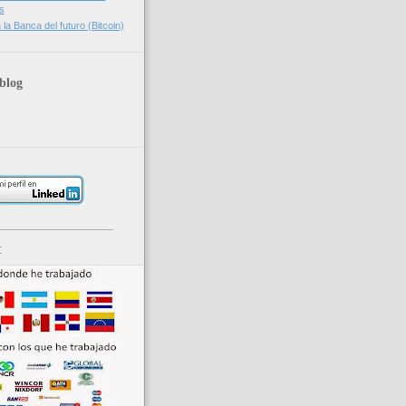
s
la Banca del futuro (Bitcoin)
blog
_____________________
r