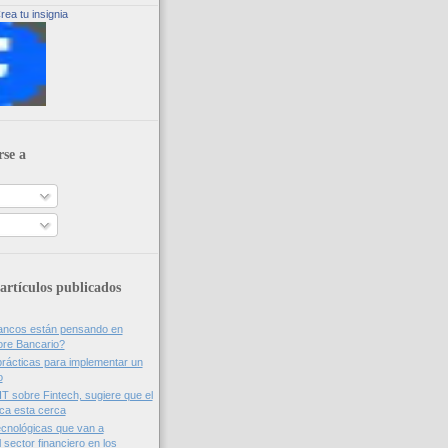
rea tu insignia
rse a
artículos publicados
bancos están pensando en
ore Bancario?
rácticas para implementar un
o
IT sobre Fintech, sugiere que el
nca esta cerca
cnológicas que van a
 sector financiero en los