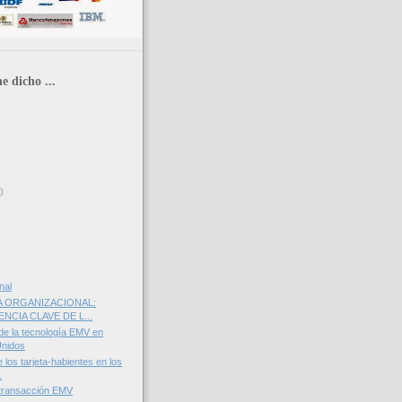
e dicho ...
)
nal
A ORGANIZACIONAL:
CIA CLAVE DE L...
de la tecnología EMV en
Unidos
los tarjeta-habientes en los
.
 transacción EMV