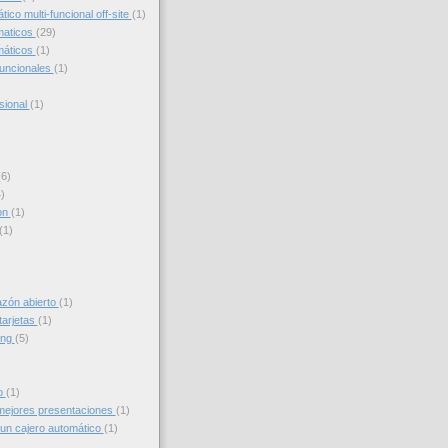
ico multi-funcional off-site
(1)
maticos
(29)
máticos
(1)
funcionales
(1)
sional
(1)
(6)
)
on
(1)
(1)
azón abierto
(1)
tarjetas
(1)
ing
(5)
to
(1)
ejores presentaciones
(1)
un cajero automático
(1)