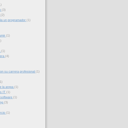
1)
o
(3)
g
(2)
ia un programador
(1)
umir
(1)
)
a
(1)
iera
(4)
con su carrera profesional
(1)
1)
e la arepa
(1)
s IT
(1)
 software
(1)
ing
(3)
rcio
(1)