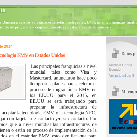
om
Bancaria, cajeros automáticos,tarjetas inteligentes, EMV, internet, finanzas, anális
arrollo de proyectos y emprendimientos en éstas áreas de la industria.
de 2014
Datos pe
ecnología EMV en Estados Unidos
Marcelo Gaona
Las principales franquicias a nivel
Ecuador
mundial, tales como Visa y
Ver todo mi perfil
Mastercard, anunciaron hace poco
tiempo sus planes para acelerar el
proceso de migración a EMV en
Mi empr
los EE.UU para el 2015, en
EE.UU se está trabajando para
preparar la infraestructura de
 aceptar la tecnología EMV y la tecnología NFC,
ajar con tarjetas de contacto y/o sin contacto. Por
mos que a nivel mundial las infraestructuras de
ienen o están en proceso de implementación de la
ados en el estándar EMV, esto significa que para