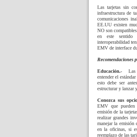
Las tarjetas sin 
infraestructura de 
comunicaciones ina
EE.UU existen mucha
NO son compatibles 
en este sentido
interoperabilidad te
EMV de interface dua
Recomendaciones p
Educación.-
Las in
entender el estándar
esto debe ser ante
estructurar y lanzar
Conozca sus opcio
EMV que pueden ay
emisión de la tarjet
realizar grandes inv
manejar la emisión c
en la oficinas, si 
reemplazo de las tarje