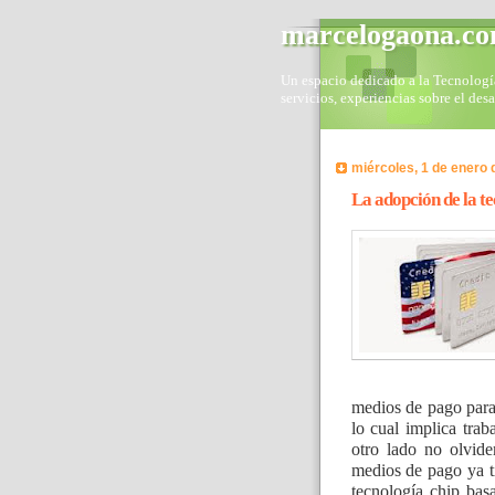
marcelogaona.c
Un espacio dedicado a la Tecnología 
servicios, experiencias sobre el des
miércoles, 1 de enero 
La adopción de la t
medios de pago para
lo cual implica trab
otro lado no olvide
medios de pago ya t
tecnología chip bas