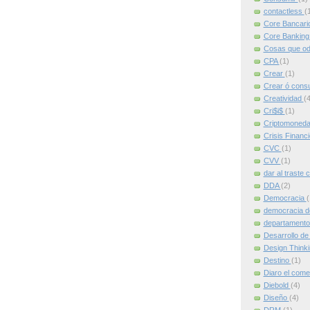
contactless
(
Core Bancari
Core Bankin
Cosas que od
CPA
(1)
Crear
(1)
Crear ó cons
Creatividad
(4
Cri$i$
(1)
Criptomoned
Crisis Financ
CVC
(1)
CVV
(1)
dar al traste 
DDA
(2)
Democracia
(
democracia d
departamento
Desarrollo de
Design Think
Destino
(1)
Diaro el come
Diebold
(4)
Diseño
(4)