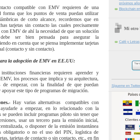
próximos año
contacto compatible con EMV requieren de una
Blockchain en 
tal forma que los puntos de venta puedan utilizar
lámbricas de corto alcance, recordemos que en
s tarjetas sin contacto las cuales precisamente
Mi otro 
con EMV de ahí la necesidad de que un solución
 debe ser bien pensada para asegurar la
Café y Letras
niendo en cuenta que se piensa implementar tarjetas
l (contacto y sin contacto).
ara la adopción de EMV en EE.UU:
stituciones financieras requieren aprender y
_______________
 EMV, los procesos que implica y su arquitectura,
s de empezar, con la finalidad de que puedan
Sígueme en Twitte
 y apoyar este tipo de programas de migración.
nes.-
Hay varias alternativas compatibles con
udarle a empezar, en lo relacionado con la
as se pueden incluir programas piloto sin tener que
ersiones, usar un tercero para la emisión inicial,
entralizada, o disponer de la emisión instantánea
es obligatorio o no el uso del PIN, logística de
tas, tarjetas de contacto o sin contacto, etc., en fin