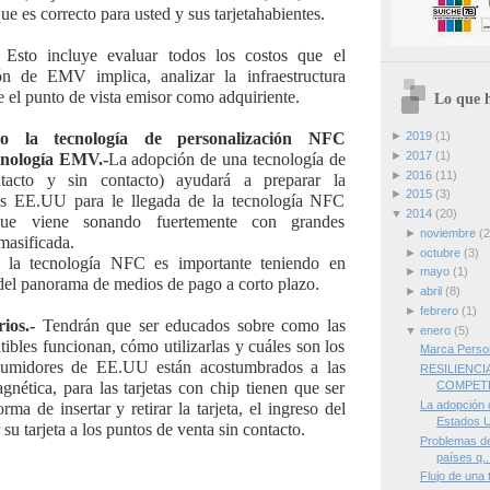
que es correcto para usted y sus tarjetahabientes.
Esto incluye evaluar todos los costos que el
n de EMV implica, analizar la infraestructura
e el punto de vista emisor como adquiriente.
Lo que h
 la tecnología de personalización NFC
►
2019
(1)
►
2017
(1)
cnología EMV.-
La adopción de una tecnología de
►
2016
(11)
ntacto y sin contacto) ayudará a preparar la
►
2015
(3)
los EE.UU para le llegada de la tecnología NFC
▼
2014
(20)
que viene sonando fuertemente con grandes
►
noviembre
(2
masificada.
►
octubre
(3)
 la tecnología NFC es importante teniendo en
►
mayo
(1)
del panorama de medios de pago a corto plazo.
►
abril
(8)
►
febrero
(1)
ios.-
Tendrán que ser educados sobre como las
▼
enero
(5)
bles funcionan, cómo utilizarlas y cuáles son los
Marca Perso
nsumidores de EE.UU están acostumbrados a las
RESILIENCI
gnética, para las tarjetas con chip tienen que ser
COMPETEN
La adopción 
ma de insertar y retirar la tarjeta, el ingreso del
Estados 
u tarjeta a los puntos de venta sin contacto.
Problemas de 
países q..
Flujo de una