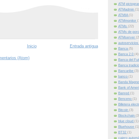
ATM pictogr
ATMadmin
(1
ATMIA
(1)
ATMmonitor
(
ATMs
(22)
ATMs de por
ATMserver
(2
autoservicio
Inicio
Entrada antigua
Banca
(5)
Banca 2.0
(4)
mentarios (Atom)
Banca del Fu
Banca tradici
Bancaribe
(3)
banco
(1)
Banda Magne
Bank of Amer
Banred
(1)
Benceno
(1)
Billetera elec
Bitcoin
(3)
Blockchain
(3
blue cloud
(1)
Bluehouse
(1
BT32
(1)
cajero autom