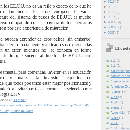
►
2013
(7)
n los EE.UU. no es un reflejo exacto de lo que ha
►
2012
(9)
 ni tampoco en los países europeos. En varias
►
2011
(6)
ructura del sistema de pagos de EE.UU. es mucho
►
2010
(6)
erso comparado con la mayoría de los mercados
►
2009
(34)
►
2008
(88)
ron por esta experiencia de migración.
►
2007
(7)
e pueden aprender de esos países, sin embargo,
transferir directamente y aplicar esas experiencias
Etiqueta
 en un error, mientras no se conozca en forma
lle de lo que sucede al interior de EE.UU con
ria.
911
(2)
912
(2)
actuar sin pe
ndamental para comenzar, invertir en la educación
adictos al ema
tarse y analizar la inversión requerida en
Adquisicione
n de que todos podamos estar mejor posicionados y
American Ex
udará a evitar costosos errores al seleccionar e
Android
(2)
ología EMV.
APIs
(3)
Gaona
en
14:49:00
Apple
(2)
tica
,
Cajeros Automaticos
,
CHIP
,
Chip and Pin
,
Chip Card
,
EMV
,
arepa
(1)
 a EMV
,
Puntos de Venta
Assembler
(1
Atalla
(1)
ATM
(10)
ATM mutifunc