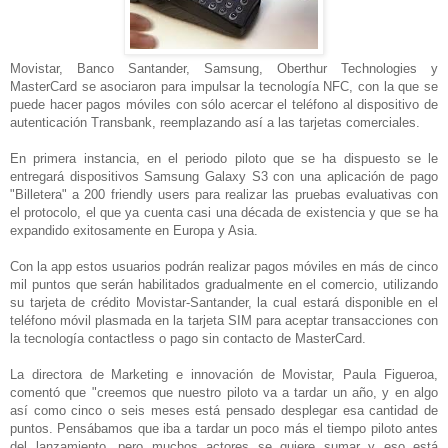
Movistar, Banco Santander, Samsung, Oberthur Technologies y
MasterCard se asociaron para impulsar la tecnología NFC, con la que se
puede hacer pagos móviles con sólo acercar el teléfono al dispositivo de
autenticación Transbank, reemplazando así a las tarjetas comerciales.
En primera instancia, en el periodo piloto que se ha dispuesto se le
entregará dispositivos Samsung Galaxy S3 con una aplicación de pago
"Billetera" a 200 friendly users para realizar las pruebas evaluativas con
el protocolo, el que ya cuenta casi una década de existencia y que se ha
expandido exitosamente en Europa y Asia.
Con la app estos usuarios podrán realizar pagos móviles en más de cinco
mil puntos que serán habilitados gradualmente en el comercio, utilizando
su tarjeta de crédito Movistar-Santander, la cual estará disponible en el
teléfono móvil plasmada en la tarjeta SIM para aceptar transacciones con
la tecnología contactless o pago sin contacto de MasterCard.
La directora de Marketing e innovación de Movistar, Paula Figueroa,
comentó que "creemos que nuestro piloto va a tardar un año, y en algo
así como cinco o seis meses está pensado desplegar esa cantidad de
puntos. Pensábamos que iba a tardar un poco más el tiempo piloto antes
del lanzamiento, pero muchos actores se quiere sumar y eso está