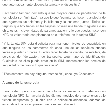
con un simple llamado telefónico y enviando un único SMS al teléfono
que automáticamente bloquea la tarjeta y el dispositivo".
Cecchinato también comentó que las proyecciones de penetración de la
tecnología son "infinitas", ya que lo que "permite es hacer la analogía de
que agarraras un teléfono y la billetera y lo pusieras juntos. Todas las
tarjetas que hoy tienes en las tarjetas poseen una banda magnética o un
chip, estos incluyen datos de parametrización, y lo que puedes hacer con
NFC es volcar todo eso plasmado en el teléfono, en la tarjeta SIM".
"Y la tarjeta SIM está diseñada para mantener niveles de seguridad, en
que ninguno de los parámetros de cada uno de los servicios puedan
verse o puedan cruzarse. Puedes tener tarjeta de crédito, de retailers, de
servicios de fidelización, de transporte, algún tipo de identificación.
Cualquiera de ellas puede estar en la SIM, manteniendo los niveles de
seguridad o mejorando lo que ya existe".
"Técnicamente, no hay ninguna restricción", concluyó Cecchinato.
Alcance de la tecnología
Para poder operar con esta tecnología se necesita un teléfono con
tecnología NFC -la mayoría de los últimos modelos de smartphones ya lo
tienen incorporado- y un chip con la aplicación adecuada, además de
estar afiliado a las empresas que la están trabajando.