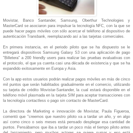
Movistar, Banco Santander, Samsung, Oberthur Technologies y
MasterCard se asociaron para impulsar la tecnología NFC, con la que se
puede hacer pagos móviles con sólo acercar el teléfono al dispositivo de
autenticación Transbank, reemplazando así a las tarjetas comerciales.
En primera instancia, en el periodo piloto que se ha dispuesto se le
entregará dispositivos Samsung Galaxy S3 con una aplicación de pago
"Billetera" a 200 friendly users para realizar las pruebas evaluativas con
el protocolo, el que ya cuenta casi una década de existencia y que se ha
expandido exitosamente en Europa y Asia.
Con la app estos usuarios podrán realizar pagos móviles en más de cinco
mil puntos que serán habilitados gradualmente en el comercio, utilizando
su tarjeta de crédito Movistar-Santander, la cual estará disponible en el
teléfono móvil plasmada en la tarjeta SIM para aceptar transacciones con
la tecnología contactless o pago sin contacto de MasterCard.
La directora de Marketing e innovación de Movistar, Paula Figueroa,
comentó que "creemos que nuestro piloto va a tardar un año, y en algo
así como cinco o seis meses está pensado desplegar esa cantidad de
puntos. Pensábamos que iba a tardar un poco más el tiempo piloto antes
del lanzamiento, pero muchos actores se quiere sumar y eso está