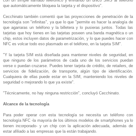
con un simple llamado telefónico y enviando un único SMS al teléfono
que automáticamente bloquea la tarjeta y el dispositivo".
Cecchinato también comentó que las proyecciones de penetración de la
tecnología son "infinitas", ya que lo que "permite es hacer la analogía de
que agarraras un teléfono y la billetera y lo pusieras juntos. Todas las
tarjetas que hoy tienes en las tarjetas poseen una banda magnética o un
chip, estos incluyen datos de parametrización, y lo que puedes hacer con
NFC es volcar todo eso plasmado en el teléfono, en la tarjeta SIM".
"Y la tarjeta SIM está diseñada para mantener niveles de seguridad, en
que ninguno de los parámetros de cada uno de los servicios puedan
verse o puedan cruzarse. Puedes tener tarjeta de crédito, de retailers, de
servicios de fidelización, de transporte, algún tipo de identificación.
Cualquiera de ellas puede estar en la SIM, manteniendo los niveles de
seguridad o mejorando lo que ya existe".
"Técnicamente, no hay ninguna restricción", concluyó Cecchinato.
Alcance de la tecnología
Para poder operar con esta tecnología se necesita un teléfono con
tecnología NFC -la mayoría de los últimos modelos de smartphones ya lo
tienen incorporado- y un chip con la aplicación adecuada, además de
estar afiliado a las empresas que la están trabajando.