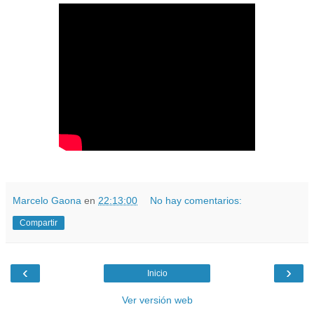
Marcelo Gaona
en
22:13:00
No hay comentarios:
Compartir
‹
›
Inicio
Ver versión web