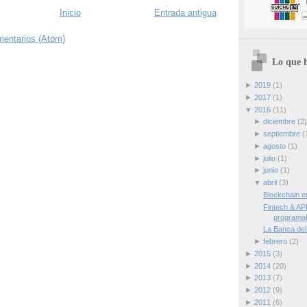
Inicio
Entrada antigua
mentarios (Atom)
Lo que h
►
2019
(1)
►
2017
(1)
▼
2016
(11)
►
diciembre
(2)
►
septiembre
(
►
agosto
(1)
►
julio
(1)
►
junio
(1)
▼
abril
(3)
Blockchain en
Fintech & AP
programa
La Banca del
►
febrero
(2)
►
2015
(3)
►
2014
(20)
►
2013
(7)
►
2012
(9)
►
2011
(6)