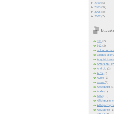
►
2010
(6)
►
2009
(34)
►
2008
(88)
►
2007
(7)
Etiqueta
911
(2)
912
(2)
actuar sin pe
adictos al ema
Adquisicione
American Ex
Android
(2)
APIs
(3)
Apple
(2)
arepa
(1)
Assembler
(1
Atalla
(1)
ATM
(10)
ATM mutifunc
ATM pictogr
ATMadmin
(1