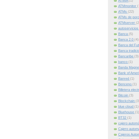
ATMIA
(1)
ATMmonitor
(
ATMs
(22)
ATMs de por
ATMserver
(2
autoservicio
Banca
(5)
Banca 2.0
(4)
Banca del Fu
Banca tradici
Bancaribe
(3)
banco
(1)
Banda Magne
Bank of Amer
Banred
(1)
Benceno
(1)
Billetera elec
Bitcoin
(3)
Blockchain
(3
blue cloud
(1)
Bluehouse
(1
BT32
(1)
cajero autom
Cajero automát
Cajeros Auto