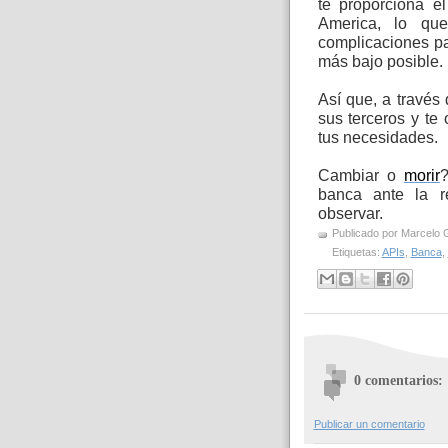
te proporciona e
America, lo qu
complicaciones pa
más bajo posible.
Así que, a través 
sus terceros y te
tus necesidades.
Cambiar o
morir
?
banca ante la re
observar.
Publicado por
Marcelo 
Etiquetas:
APIs
,
Banca
,
0 comentarios:
Publicar un comentario