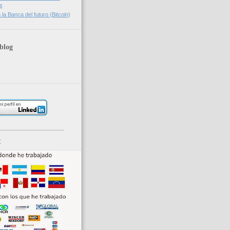
s
la Banca del futuro (Bitcoin)
blog
_____________________
r