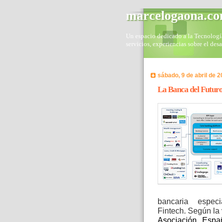
marcelogaona.c
Un espacio dedicado a la Tecnología 
servicios, experiencias sobre el des
sábado, 9 de abril de 
La Banca del Futuro
bancaria espec
Fintech. Según la
Asociación Espa