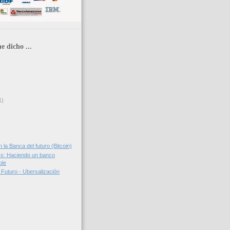
e dicho ...
1)
 la Banca del futuro (Bitcoin)
Is: Haciendo un banco
ble
 Futuro - Ubersalización