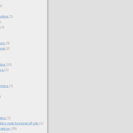
1)
celana
(1)
)
s
(1)
turo
(3)
onal
(2)
tica
(15)
ica
(1)
trónica
(1)
)
)
ático
(1)
ico multi-funcional off-site
(1)
maticos
(29)