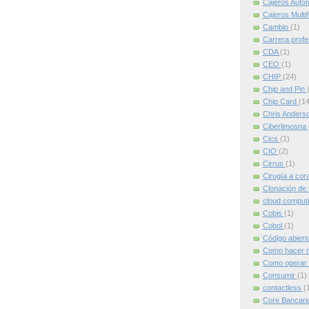
Cajeros Auto
Cajeros Multi
Cambio
(1)
Carrera profe
CDA
(1)
CEO
(1)
CHIP
(24)
Chip and Pin
Chip Card
(14
Chris Anders
Ciberlimosna
Cics
(1)
CIO
(2)
Cirrus
(1)
Cirugía a cor
Clonación de 
cloud comput
Cobis
(1)
Cobol
(1)
Código abier
Como hacer m
Como operar 
Consumir
(1)
contactless
(
Core Bancari