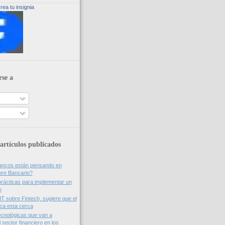
rea tu insignia
rse a
artículos publicados
bancos están pensando en
ore Bancario?
rácticas para implementar un
o
IT sobre Fintech, sugiere que el
nca esta cerca
cnológicas que van a
 sector financiero en los