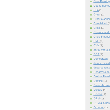
Core Bankin
Cosas que od
CPA
(1)
Crear
(1)
Crear ó cons
Creatividad
(4
Cri$i$
(1)
Criptomoned
Crisis Financ
CVC
(1)
CVV
(1)
dar al traste 
DDA
(2)
Democracia
(
democracia d
departamento
Desarrollo de
Design Think
Destino
(1)
Diaro el come
Diebold
(4)
Diseño
(4)
DRM
(1)
DRM a la ba
Ecuador
(1)