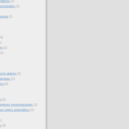
máticos
(1)
funcionales
(1)
sional
(1)
(6)
)
on
(1)
(1)
azón abierto
(1)
tarjetas
(1)
ing
(5)
to
(1)
ejores presentaciones
(1)
un cajero automático
(1)
1)
o
(3)