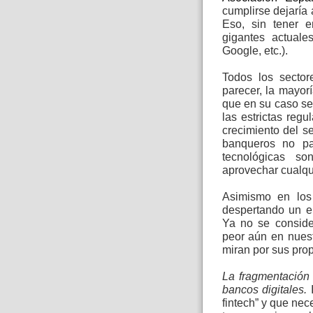
cumplirse dejaría 
Eso, sin tener 
gigantes actuale
Google, etc.).
Todos los sector
parecer, la mayor
que en su caso se
las estrictas regu
crecimiento del s
banqueros no p
tecnológicas so
aprovechar cualqui
Asimismo en los
despertando un en
Ya no se conside
peor aún en nues
miran por sus prop
La fragmentación 
bancos digitales.
fintech” y que nec