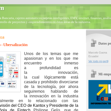
om
Bancaria, cajeros automáticos,tarjetas inteligentes, EMV, internet, finanzas, anális
arrollo de proyectos y emprendimientos en éstas áreas de la industria.
2016
Datos pe
 - Ubersalización
Marcelo Gaona
Unos de los temas que me
Ecuador
apasionan y en los que me
Ver todo mi perfil
encuentro inmerso
a profundidad es
la innovación,
Mi empr
la cual lógicamente está
casada y prohibido divorciarse
de la tecnología, por ahora
seguiremos hablando de
la innovación en la industria
ialmente en lo relacionado con las
visión del CEO de Kantox y Presidente de la
ñola de Fintech
Philippe Gelis, que de