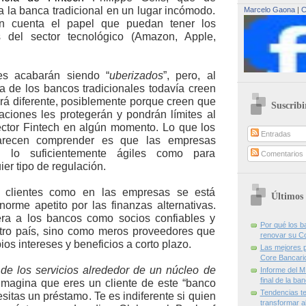
a la banca tradicional en un lugar incómodo.
Marcelo Gaona
|
C
en cuenta el papel que puedan tener los
s del sector tecnológico (Amazon, Apple,
es acabarán siendo “
uberizados
”, pero, al
ía de los bancos tradicionales todavía creen
rá diferente, posiblemente porque creen que
Suscribi
laciones les protegerán y pondrán límites al
ector Fintech en algún momento. Lo que los
Entradas
arecen comprender es que las empresas
n lo suficientemente ágiles como para
Comentarios
er tipo de regulación.
 clientes como en las empresas se está
Últimos 
orme apetito por las finanzas alternativas.
ra a los bancos como socios confiables y
Por qué los 
tro país, sino como meros proveedores que
renovar su C
ios intereses y beneficios a corto plazo.
Las mejores p
Core Bancari
de los servicios alrededor de un núcleo de
Informe del M
final de la ba
Imagina que eres un cliente de este “banco
Tendencias te
esitas un préstamo. Te es indiferente si quien
transformar al