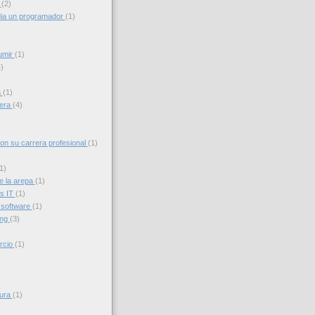
g
(2)
ia un programador
(1)
umir
(1)
)
a
(1)
iera
(4)
con su carrera profesional
(1)
1)
e la arepa
(1)
s IT
(1)
 software
(1)
ing
(3)
rcio
(1)
sura
(1)