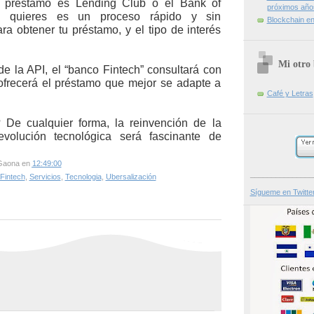
l préstamo es Lending Club o el Bank of
próximos año
e quieres es un proceso rápido y sin
Blockchain en 
ra obtener tu préstamo, y el tipo de interés
Mi otro 
de la API, el “banco Fintech” consultará con
 ofrecerá el préstamo que mejor se adapte a
Café y Letras
 De cualquier forma, la reinvención de la
volución tecnológica será fascinante de
Gaona
en
12:49:00
_______________
Fintech
,
Servicios
,
Tecnologia
,
Ubersalización
Sígueme en Twitte