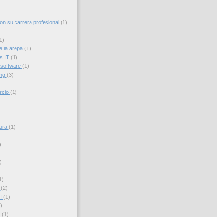
con su carrera profesional
(1)
1)
e la arepa
(1)
s IT
(1)
 software
(1)
ing
(3)
rcio
(1)
sura
(1)
)
)
1)
s
(2)
CI
(1)
)
s
(1)