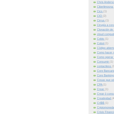
Chris Anders
Ciberlimosna
Cics
(1)
CIO
(2)
Cirrus
(1)
Cirugía a cor
Clonación de 
cloud comput
Cobis
(1)
Cobol
(1)
Código abier
Como hacer m
Como operar 
Consumir
(1)
contactless
(
Core Bancari
Core Bankin
Cosas que od
CPA
(1)
Crear
(1)
Crear ó cons
Creatividad
(4
Cri$i$
(1)
Criptomoned
Crisis Financ