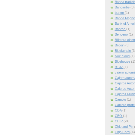
Banca tradici
Bancaribe
(3)
banco
(1)
Banda Magne
Bank of Amer
Banred
(1)
Benceno
(1)
Billetera elec
Bitcoin
(3)
Blockchain
(3
blue cloud
(1)
Bluehouse
(1
BT32
(1)
cajero autom
Cajero automát
Cajeros Auto
Cajeros Auto
Cajeros Multi
Cambio
(1)
Carrera profe
CDA
(1)
CEO
(1)
CHIP
(24)
Chip and Pin
Chip Card
(14