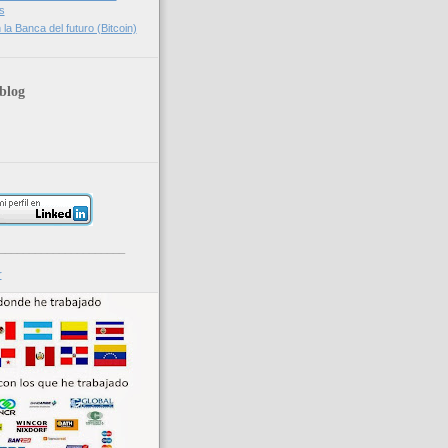
s
la Banca del futuro (Bitcoin)
blog
_____________________
r