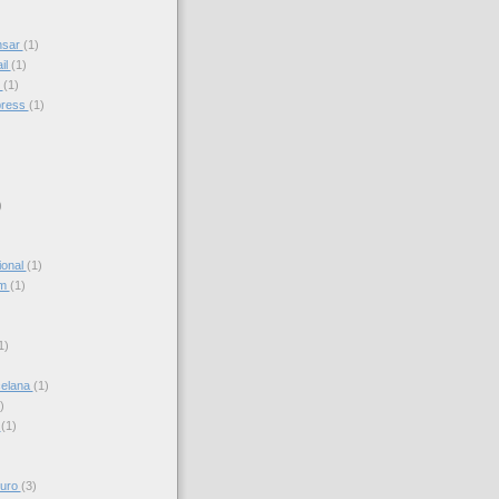
nsar
(1)
il
(1)
s
(1)
press
(1)
)
ional
(1)
am
(1)
)
1)
celana
(1)
)
s
(1)
turo
(3)