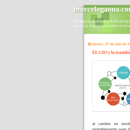
marcelogaona.c
Un espacio dedicado a la Tecnología 
servicios, experiencias sobre el des
jueves, 27 de julio de 
EL CIO y la transfo
al cambio es involu
probablemente sean f