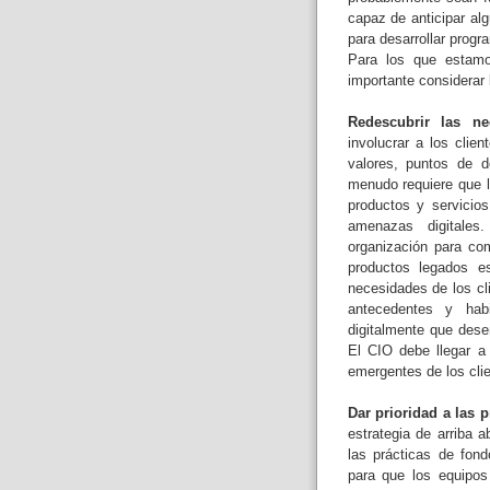
capaz de anticipar al
para desarrollar progr
Para los que estamo
importante considerar 
Redescubrir las ne
involucrar a los clie
valores, puntos de do
menudo requiere que l
productos y servicio
amenazas digitales
organización para come
productos legados e
necesidades de los cl
antecedentes y habi
digitalmente que dese
El CIO debe llegar a
emergentes de los clie
Dar prioridad a las pr
estrategia de arriba a
las prácticas de fond
para que los equipos