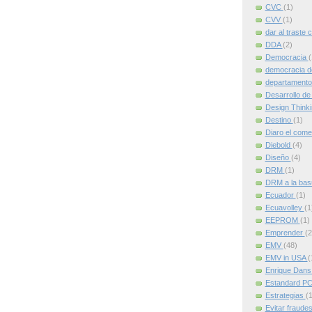
CVC
(1)
CVV
(1)
dar al traste 
DDA
(2)
Democracia
(
democracia d
departamento
Desarrollo de
Design Think
Destino
(1)
Diaro el come
Diebold
(4)
Diseño
(4)
DRM
(1)
DRM a la ba
Ecuador
(1)
Ecuavolley
(1
EEPROM
(1)
Emprender
(2
EMV
(48)
EMV in USA
(
Enrique Dan
Estandard P
Estrategias
(1
Evitar fraude