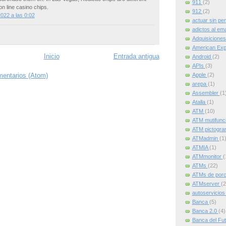
911
(2)
on line casino chips.
912
(2)
022 a las 0:02
actuar sin pe
adictos al ema
Adquisicione
American Ex
Inicio
Entrada antigua
Android
(2)
APIs
(3)
Apple
(2)
mentarios (Atom)
arepa
(1)
Assembler
(1
Atalla
(1)
ATM
(10)
ATM mutifunc
ATM pictogr
ATMadmin
(1
ATMIA
(1)
ATMmonitor
(
ATMs
(22)
ATMs de por
ATMserver
(2
autoservicio
Banca
(5)
Banca 2.0
(4)
Banca del Fu