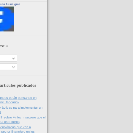
rea tu insignia
rse a
artículos publicados
bancos están pensando en
ore Bancario?
rácticas para implementar un
o
IT sobre Fintech, sugiere que el
nca esta cerca
cnológicas que van a
 sector financiero en los