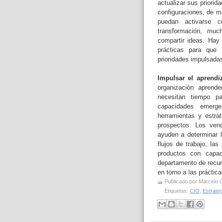
actualizar sus priorid
configuraciones, de m
puedan activarse 
transformación, muc
compartir ideas. Hay
prácticas para que 
prioridades impulsadas
Impulsar el aprendiz
organización aprend
necesitan tiempo pa
capacidades emerge
herramientas y estra
prospectos. Los ven
ayuden a determinar l
flujos de trabajo, la
productos con capac
departamento de recur
en torno a las práctic
Publicado por
Marcelo 
Etiquetas:
CIO
,
Estrate