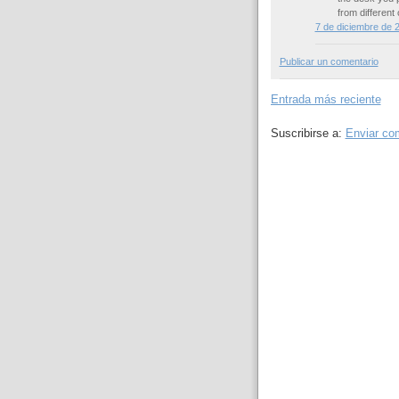
from different 
7 de diciembre de 2
Publicar un comentario
Entrada más reciente
Suscribirse a:
Enviar co