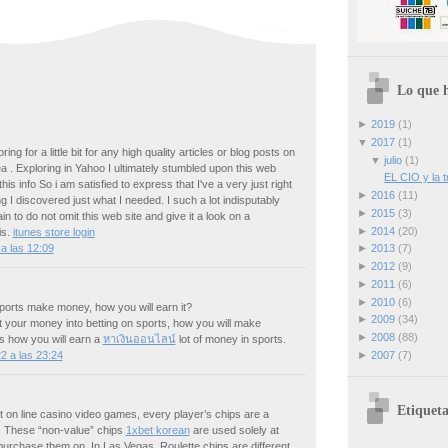
Lo que h
►
2019
(1)
▼
2017
(1)
ring for a little bit for any high quality articles or blog posts on
▼
julio
(1)
rea . Exploring in Yahoo I ultimately stumbled upon this web
EL CIO y la t
this info So i am satisfied to express that I've a very just right
►
2016
(11)
g I discovered just what I needed. I such a lot indisputably
►
2015
(3)
in to do not omit this web site and give it a look on a
►
2014
(20)
is.
itunes store login
 a las 12:09
►
2013
(7)
►
2012
(9)
►
2011
(6)
►
2010
(6)
sports make money, how you will earn it?
►
2009
(34)
et your money into betting on sports, how you will make
►
2008
(88)
s how you will earn a
หาเงินออนไลน์
lot of money in sports.
2 a las 23:24
►
2007
(7)
Etiqueta
nt on line casino video games, every player’s chips are a
. These “non-value” chips
1xbet korean
are used solely at
urchase them on. In Las Vegas, Roulette chips are different