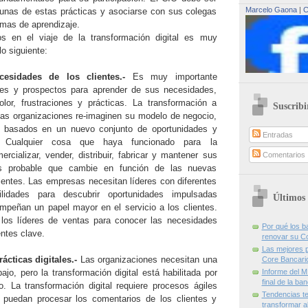
Marcelo Gaona
|
C
gunas de estas prácticas y asociarse con sus colegas
amas de aprendizaje.
s en el viaje de la transformación digital es muy
lo siguiente:
cesidades de los clientes.-
Es muy importante
ntes y prospectos para aprender de sus necesidades,
lor, frustraciones y prácticas. La transformación a
Suscribi
as organizaciones re-imaginen su modelo de negocio,
s basados ​​en un nuevo conjunto de oportunidades y
Entradas
. Cualquier cosa que haya funcionado para la
rcializar, vender, distribuir, fabricar y mantener sus
Comentarios
s probable que cambie en función de las nuevas
ientes. Las empresas necesitan líderes con diferentes
lidades para descubrir oportunidades impulsadas
Últimos 
mpeñan un papel mayor en el servicio a los clientes.
 los líderes de ventas para conocer las necesidades
Por qué los 
ntes clave.
renovar su C
Las mejores p
ácticas digitales.-
Las organizaciones necesitan una
Core Bancari
bajo, pero la transformación digital está habilitada por
Informe del M
final de la ba
o. La transformación digital requiere procesos ágiles
Tendencias te
 puedan procesar los comentarios de los clientes y
transformar al