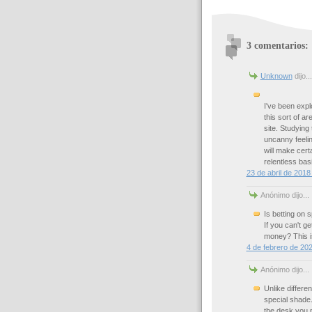
3 comentarios:
Unknown
dijo...
I've been explo
this sort of a
site. Studying 
uncanny feelin
will make certa
relentless bas
23 de abril de 2018
Anónimo dijo...
Is betting on 
If you can't g
money? This i
4 de febrero de 202
Anónimo dijo...
Unlike differe
special shade
the desk you p