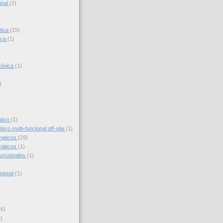
onal
(2)
tica
(15)
ica
(1)
trónica
(1)
)
)
ático
(1)
ico multi-funcional off-site
(1)
maticos
(29)
máticos
(1)
funcionales
(1)
sional
(1)
(6)
)