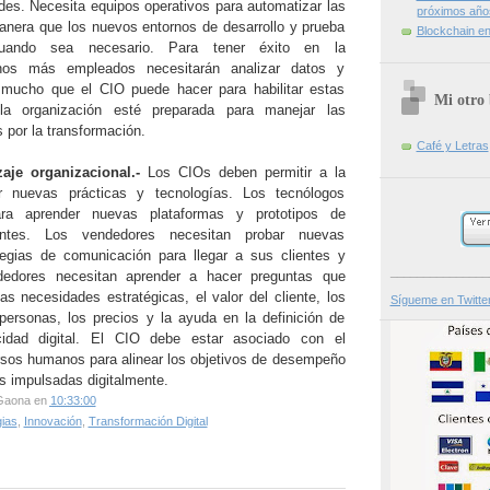
ades. Necesita equipos operativos para automatizar las
próximos año
anera que los nuevos entornos de desarrollo y prueba
Blockchain en 
cuando sea necesario. Para tener éxito en la
hos más empleados necesitarán analizar datos y
 mucho que el CIO puede hacer para habilitar estas
Mi otro 
la organización esté preparada para manejar las
 por la transformación.
Café y Letras
aje organizacional.-
Los CIOs deben permitir a la
er nuevas prácticas y tecnologías. Los tecnólogos
ra aprender nuevas plataformas y prototipos de
ntes. Los vendedores necesitan probar nuevas
tegias de comunicación para llegar a sus clientes y
_______________
dedores necesitan aprender a hacer preguntas que
as necesidades estratégicas, el valor del cliente, los
Sígueme en Twitte
s personas, los precios y la ayuda en la definición de
idad digital. El CIO debe estar asociado con el
sos humanos para alinear los objetivos de desempeño
as impulsadas digitalmente.
Gaona
en
10:33:00
gias
,
Innovación
,
Transformación Digital