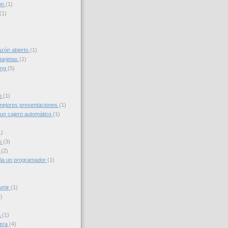
on
(1)
(1)
azón abierto
(1)
tarjetas
(1)
ing
(5)
to
(1)
ejores presentaciones
(1)
un cajero automático
(1)
1)
o
(3)
g
(2)
ia un programador
(1)
umir
(1)
)
a
(1)
iera
(4)