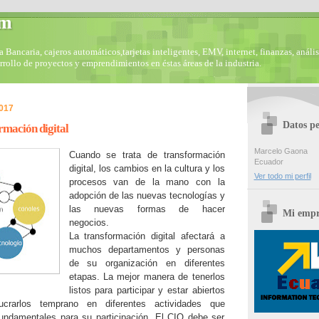
om
Bancaria, cajeros automáticos,tarjetas inteligentes, EMV, internet, finanzas, anális
arrollo de proyectos y emprendimientos en éstas áreas de la industria.
2017
Datos pe
rmación digital
Marcelo Gaona
Cuando se trata de transformación
Ecuador
digital, los cambios en la cultura y los
Ver todo mi perfil
procesos van de la mano con la
adopción de las nuevas tecnologías y
las nuevas formas de hacer
Mi empr
negocios.
La transformación digital afectará a
muchos departamentos y personas
de su organización en diferentes
etapas. La mejor manera de tenerlos
listos para participar y estar abiertos
crarlos temprano en diferentes actividades que
undamentales para su participación. El CIO debe ser