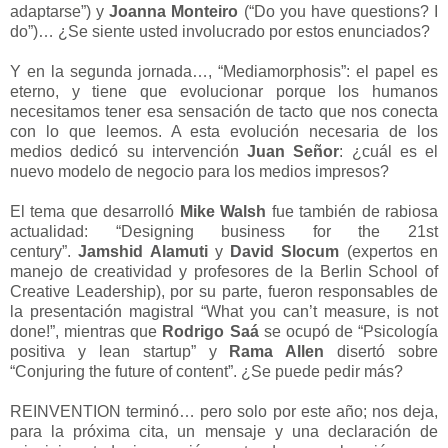
adaptarse”) y
Joanna Monteiro
(“Do you have questions? I
do”)… ¿Se siente usted involucrado por estos enunciados?
Y en la segunda jornada…, “Mediamorphosis”: el papel es
eterno, y tiene que evolucionar porque los humanos
necesitamos tener esa sensación de tacto que nos conecta
con lo que leemos. A esta evolución necesaria de los
medios dedicó su intervención
Juan Señor
: ¿cuál es el
nuevo modelo de negocio para los medios impresos?
El tema que desarrolló
Mike Walsh
fue también de rabiosa
actualidad: “Designing business for the 21st
century”.
Jamshid Alamuti
y
David Slocum
(expertos en
manejo de creatividad y profesores de la Berlin School of
Creative Leadership), por su parte, fueron responsables de
la presentación magistral “What you can’t measure, is not
done!”, mientras que
Rodrigo Saá
se ocupó de “Psicología
positiva y lean startup” y
Rama Allen
disertó sobre
“Conjuring the future of content”. ¿Se puede pedir más?
REINVENTION terminó… pero solo por este año; nos deja,
para la próxima cita, un mensaje y una declaración de