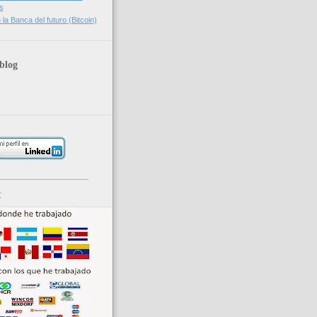
s
la Banca del futuro (Bitcoin)
blog
_____________________
r