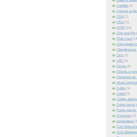
Cajeros Multi
Cambio
(1)
Carrera profe
CDA
(1)
CEO
(1)
CHIP
(24)
Chip and Pin
Chip Card
(14
Chris Anders
Ciberlimosna
Cics
(1)
CIO
(2)
Cirrus
(1)
Cirugía a cor
Clonación de 
cloud comput
Cobis
(1)
Cobol
(1)
Código abier
Como hacer m
Como operar 
Consumir
(1)
contactless
(
Core Bancari
Core Bankin