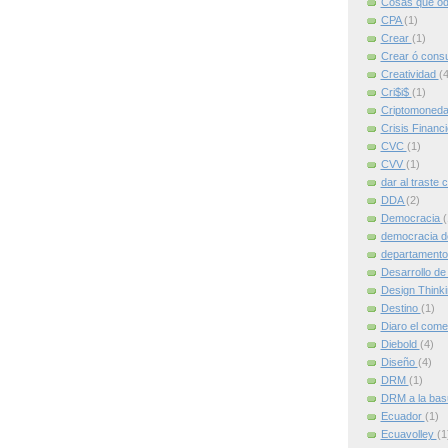
Cosas que od
CPA
(1)
Crear
(1)
Crear ó cons
Creatividad
(4
Cri$i$
(1)
Criptomoned
Crisis Financ
CVC
(1)
CVV
(1)
dar al traste 
DDA
(2)
Democracia
(
democracia d
departamento
Desarrollo de
Design Think
Destino
(1)
Diaro el come
Diebold
(4)
Diseño
(4)
DRM
(1)
DRM a la ba
Ecuador
(1)
Ecuavolley
(1