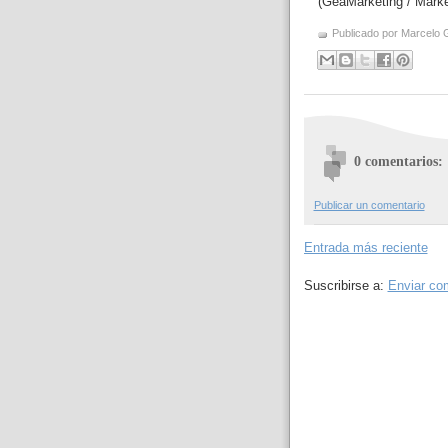
(GeaMarketing / Mark
Publicado por
Marcelo 
0 comentarios:
Publicar un comentario
Entrada más reciente
Suscribirse a:
Enviar co