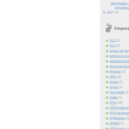
Visa instala 
porcelana 
►
2007
(7)
Etiqueta
911
(2)
912
(2)
actuar sin pe
adictos al ema
Adquisicione
American Ex
Android
(2)
APIs
(3)
Apple
(2)
arepa
(1)
Assembler
(1
Atalla
(1)
ATM
(10)
ATM mutifunc
ATM pictogr
ATMadmin
(1
ATMIA
(1)
ATMmonitor
(