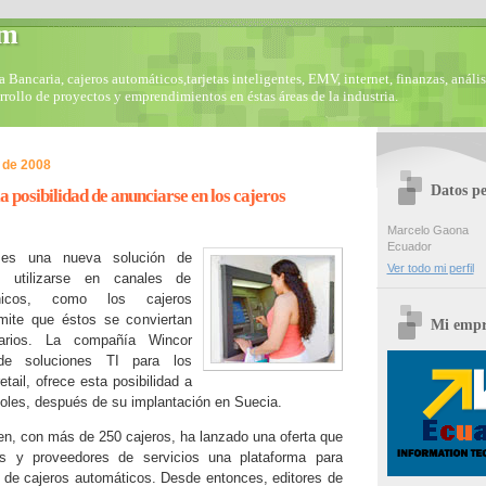
om
Bancaria, cajeros automáticos,tarjetas inteligentes, EMV, internet, finanzas, anális
arrollo de proyectos y emprendimientos en éstas áreas de la industria.
 de 2008
Datos pe
a posibilidad de anunciarse en los cajeros
Marcelo Gaona
Ecuador
 es una nueva solución de
Ver todo mi perfil
 utilizarse en canales de
rónicos, como los cajeros
mite que éstos se conviertan
Mi empr
tarios. La compañía Wincor
 de soluciones TI para los
tail, ofrece esta posibilidad a
oles, después de su implantación en Suecia.
en, con más de 250 cajeros, ha lanzado una oferta que
os y proveedores de servicios una plataforma para
 de cajeros automáticos. Desde entonces, editores de