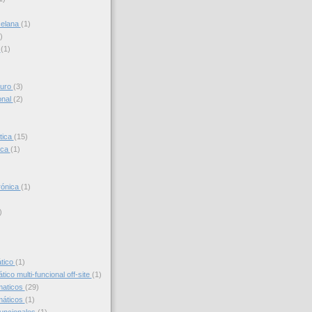
celana
(1)
)
s
(1)
turo
(3)
onal
(2)
tica
(15)
ica
(1)
trónica
(1)
)
)
ático
(1)
ico multi-funcional off-site
(1)
maticos
(29)
máticos
(1)