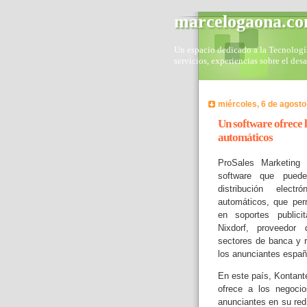
marcelogaona.c
Un espacio dedicado a la Tecnología 
servicios, experiencias sobre el des
miércoles, 6 de agosto
Un software ofrece l
automáticos
ProSales Marketing
software que puede
distribución elect
automáticos, que per
en soportes publici
Nixdorf, proveedor
sectores de banca y re
los anunciantes españ
En este país, Kontant
ofrece a los negoci
anunciantes en su red