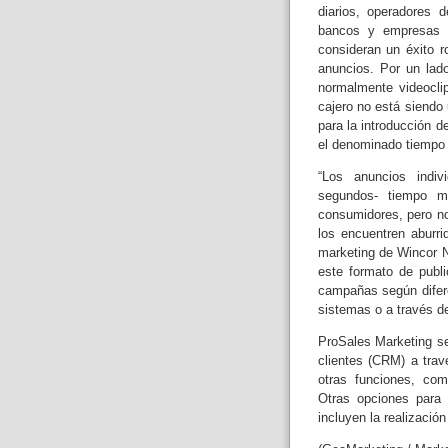
diarios, operadores 
bancos y empresas d
consideran un éxito r
anuncios. Por un lad
normalmente videocli
cajero no está siendo
para la introducción de
el denominado tiempo 
“Los anuncios indiv
segundos- tiempo m
consumidores, pero no
los encuentren aburri
marketing de Wincor N
este formato de publi
campañas según difere
sistemas o a través de
ProSales Marketing se
clientes (CRM) a trav
otras funciones, com
Otras opciones para 
incluyen la realizació