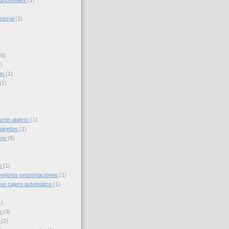
funcionales
(1)
sional
(1)
(6)
)
on
(1)
(1)
azón abierto
(1)
tarjetas
(1)
ing
(5)
to
(1)
ejores presentaciones
(1)
un cajero automático
(1)
1)
o
(3)
g
(2)