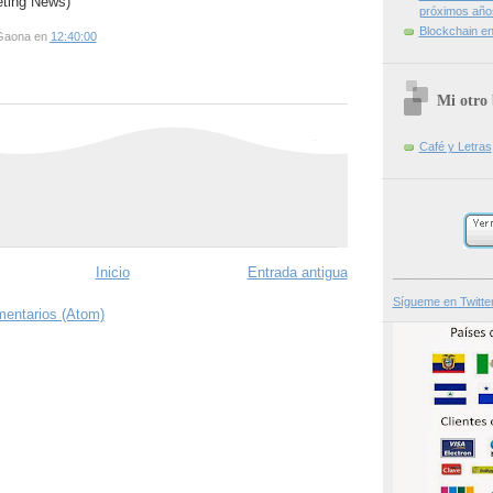
eting News)
próximos año
Blockchain en 
Gaona
en
12:40:00
Mi otro 
Café y Letras
Inicio
Entrada antigua
_______________
Sígueme en Twitte
mentarios (Atom)