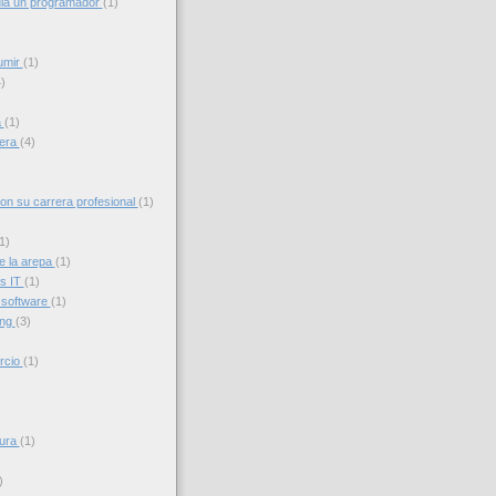
ia un programador
(1)
umir
(1)
)
a
(1)
iera
(4)
con su carrera profesional
(1)
1)
e la arepa
(1)
s IT
(1)
 software
(1)
ing
(3)
rcio
(1)
sura
(1)
)