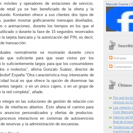
de móviles y operadores de estaciones de servicio,
Marcelo Gaona
|
C
e retail ya se han beneficiado de la oferta y la
otundo. Kontanten ofrece a sus clientes dos tipos de
o, pueden mostrar gráficamente mensajes diseñados,
ps o animaciones, durante los tiempos en los que el
 utilizado o durante la fase de 15 segundos reservados
 la tarjeta bancaria y la autorización del PIN, es decir,
de transacción.
Suscribi
iduales normalmente se mostrarán durante cinco
ás que suficiente para que sean vistos por los
Entradas
 lo suficientemente largos para que los consumidores
Comentarios
dos o molestos”, afirma Gonzalo Suárez, director de
ixdorf España “Otra característica muy interesante de
cidad local es que ofrece la opción de diseminar las
Últimos 
ntes targets: o en un único cajero, o en un grupo de
 la red completa”, añade.
Por qué los 
 integra en las soluciones de gestión de relación con
renovar su C
és de interfaces abiertos. Esto allana el camino para
Las mejores p
Core Bancari
o anuncios personalizados y ofertas de productos.
Informe del M
procesos interactivos en sistemas de autoservicios
final de la ba
n de reservas y la administración de encuestas.
Tendencias te
transformar al