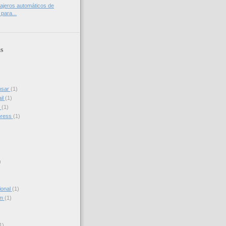
cajeros automáticos de
para...
s
nsar
(1)
il
(1)
s
(1)
press
(1)
)
ional
(1)
am
(1)
)
1)