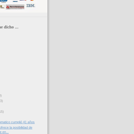
e dicho ...
0)
3)
15)
tomatico cumplió 41 años
frece la posibilidad de
 en...