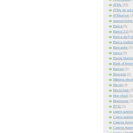
ATMs
(22)
ATMs de por
ATMserver
(2
autoservicio
Banca
(5)
Banca 2.0
(4)
Banca del Fu
Banca tradici
Bancaribe
(3)
banco
(1)
Banda Magne
Bank of Amer
Banred
(1)
Benceno
(1)
Billetera elec
Bitcoin
(3)
Blockchain
(3
blue cloud
(1)
Bluehouse
(1
BT32
(1)
cajero autom
Cajero automát
Cajeros Auto
Cajeros Auto