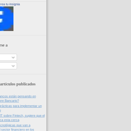
rea tu insignia
rse a
artículos publicados
bancos están pensando en
ore Bancario?
rácticas para implementar un
o
IT sobre Fintech, sugiere que el
nca esta cerca
cnológicas que van a
 sector financiero en los