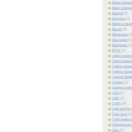
Banda Magne
Bank of Amer
Banred
(1)
Benceno
(1)
Billetera elec
Bitcoin
(3)
Blockchain
(3
blue cloud
(1)
Bluehouse
(1
BT32
(1)
cajero autom
Cajero automát
Cajeros Auto
Cajeros Auto
Cajeros Multi
Cambio
(1)
Carrera profe
CDA
(1)
CEO
(1)
CHIP
(24)
Chip and Pin
Chip Card
(14
Chris Anders
Ciberlimosna
Cics
(1)