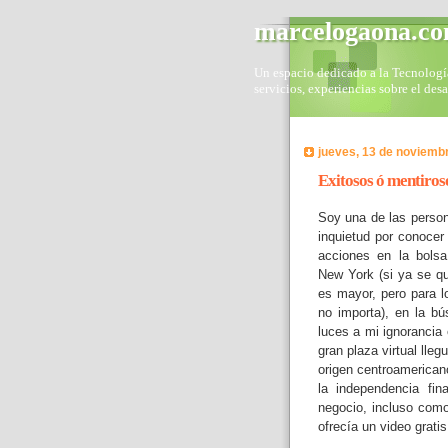
marcelogaona.c
Un espacio dedicado a la Tecnología 
servicios, experiencias sobre el des
jueves, 13 de noviemb
Exitosos ó mentiros
Soy una de las person
inquietud por conoce
acciones en la bolsa
New York (si ya se qu
es mayor, pero para l
no importa), en la b
luces a mi ignorancia
gran plaza virtual lle
origen centroamerican
la independencia fin
negocio, incluso com
ofrecía un video gratis