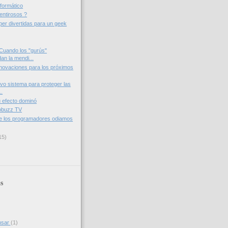
formático
entirosos ?
er divertidas para un geek
Cuando los "gurús"
an la mendi...
nnovaciones para los próximos
vo sistema para proteger las
..
u efecto dominó
Mobuzz TV
e los programadores odiamos
15)
s
nsar
(1)