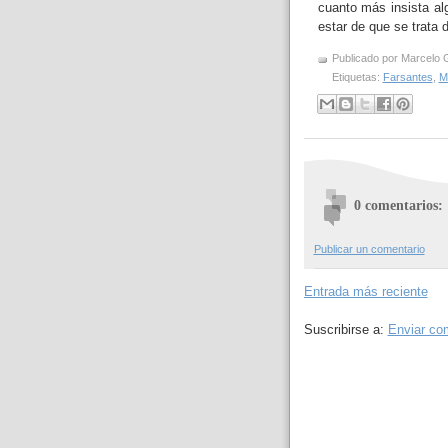
cuanto más insista al
estar de que se trata 
Publicado por
Marcelo 
Etiquetas:
Farsantes
,
M
0 comentarios:
Publicar un comentario
Entrada más reciente
Suscribirse a:
Enviar co