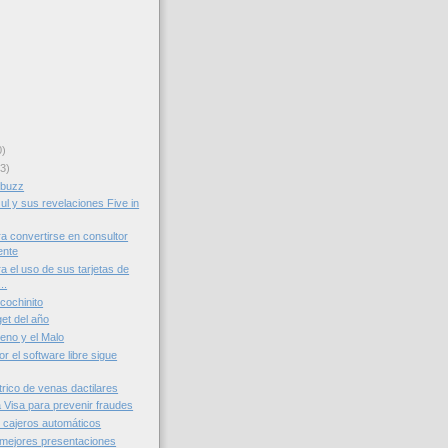
0)
3)
obuzz
ul y sus revelaciones Five in
a convertirse en consultor
ente
a el uso de sus tarjetas de
..
 cochinito
et del año
ueno y el Malo
r el software libre sigue
trico de venas dactilares
a Visa para prevenir fraudes
 cajeros automáticos
mejores presentaciones