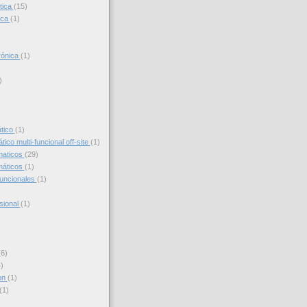
tica
(15)
ica
(1)
trónica
(1)
)
)
ático
(1)
ico multi-funcional off-site
(1)
maticos
(29)
máticos
(1)
funcionales
(1)
sional
(1)
(6)
)
on
(1)
(1)