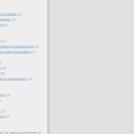
azón abierto
(1)
tarjetas
(1)
ing
(5)
to
(1)
ejores presentaciones
(1)
un cajero automático
(1)
1)
o
(3)
g
(2)
ia un programador
(1)
umir
(1)
)
a
(1)
iera
(4)
con su carrera profesional
(1)