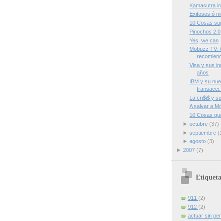
Kamasutra in
Exitosos ó m
10 Cosas sup
Pinochos 2.0
Yes, we can
Mobuzz TV: 
recomiend
Visa y sus i
años
IBM y su nue
transacci.
La cri$i$ y s
A salvar a 
10 Cosas qu
►
octubre
(37)
►
septiembre
(
►
agosto
(3)
►
2007
(7)
Etiqueta
911
(2)
912
(2)
actuar sin pe