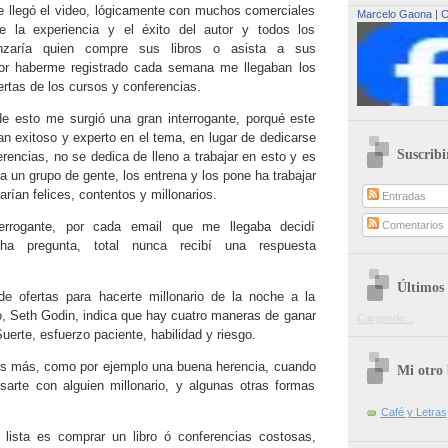
e llegó el video, lógicamente con muchos comerciales
Marcelo Gaona
|
C
e la experiencia y el éxito del autor y todos los
anzaría quien compre sus libros o asista a sus
por haberme registrado cada semana me llegaban los
rtas de los cursos y conferencias.
 esto me surgió una gran interrogante, porqué este
an exitoso y experto en el tema, en lugar de dedicarse
Suscribi
erencias, no se dedica de lleno a trabajar en esto y es
 un grupo de gente, los entrena y los pone ha trabajar
arían felices, contentos y millonarios.
Entradas
terrogante, por cada email que me llegaba decidí
Comentarios
cha pregunta, total nunca recibí una respuesta
Últimos 
 de ofertas para hacerte millonario de la noche a la
, Seth Godin, indica que hay cuatro maneras de ganar
Cargando...
Suerte, esfuerzo paciente, habilidad y riesgo.
 más, como por ejemplo una buena herencia, cuando
Mi otro 
asarte con alguien millonario, y algunas otras formas
Café y Letras
lista es comprar un libro ó conferencias costosas,