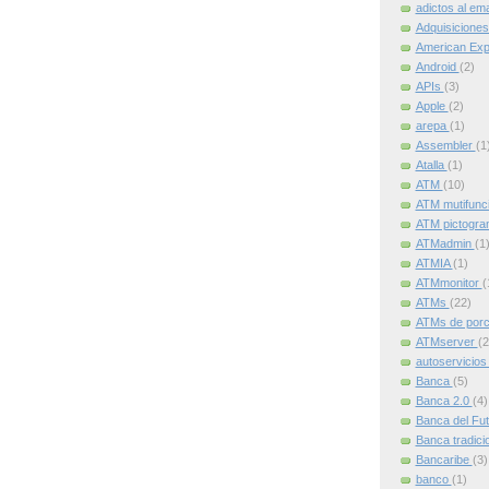
adictos al ema
Adquisicione
American Ex
Android
(2)
APIs
(3)
Apple
(2)
arepa
(1)
Assembler
(1
Atalla
(1)
ATM
(10)
ATM mutifunc
ATM pictogr
ATMadmin
(1
ATMIA
(1)
ATMmonitor
(
ATMs
(22)
ATMs de por
ATMserver
(2
autoservicio
Banca
(5)
Banca 2.0
(4)
Banca del Fu
Banca tradici
Bancaribe
(3)
banco
(1)