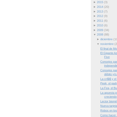
►
2015
(3)
►
2014
(20)
►
2013
(7)
►
2012
(9)
►
2011
(6)
►
2010
(6)
►
2009
(34)
▼
2008
(88)
►
diciembre
(1
▼
noviembre
(2
El final de M
El Gigante Az
Five
Consejos par
independi
Consejos par
débito y/o.
La cri$i$ y el
Peek, el gadg
La Fea, el B
La apuesta po
creciendo
Lector biomé
Nueva tarjet
Robos en los
Como hacer 