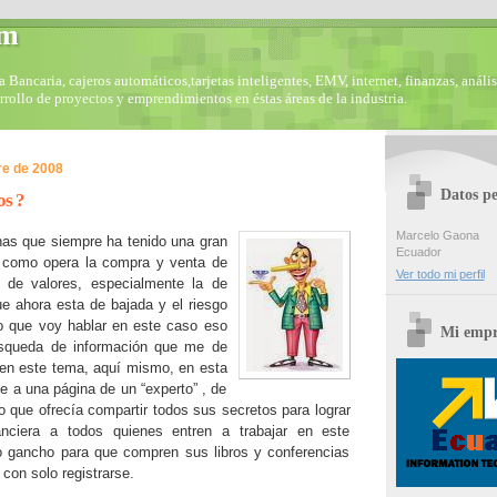
om
Bancaria, cajeros automáticos,tarjetas inteligentes, EMV, internet, finanzas, anális
arrollo de proyectos y emprendimientos en éstas áreas de la industria.
re de 2008
Datos pe
os ?
Marcelo Gaona
as que siempre ha tenido una gran
Ecuador
r como opera la compra y venta de
Ver todo mi perfil
 de valores, especialmente la de
e ahora esta de bajada y el riesgo
o que voy hablar en este caso eso
Mi empr
úsqueda de información que me de
 en este tema, aquí mismo, en esta
gue a una página de un “experto” , de
o que ofrecía compartir todos sus secretos para lograr
anciera a todos quienes entren a trabajar en este
o gancho para que compren sus libros y conferencias
 con solo registrarse.