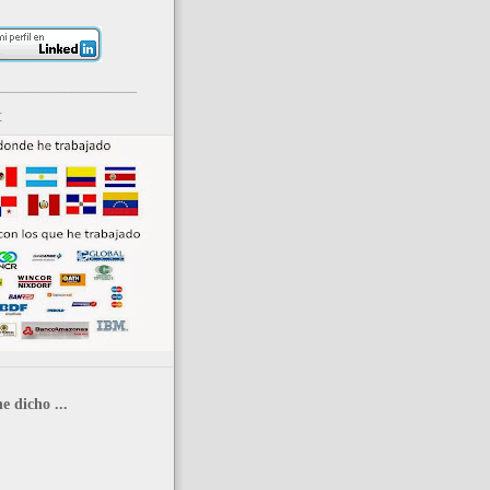
_____________________
r
e dicho ...