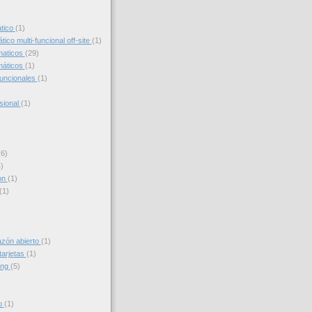
)
ático
(1)
ico multi-funcional off-site
(1)
maticos
(29)
máticos
(1)
funcionales
(1)
sional
(1)
(6)
)
on
(1)
(1)
azón abierto
(1)
tarjetas
(1)
ing
(5)
to
(1)