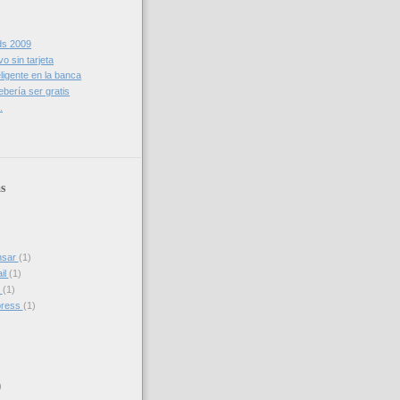
ds 2009
vo sin tarjeta
eligente en la banca
bería ser gratis
.
s
nsar
(1)
il
(1)
s
(1)
press
(1)
)