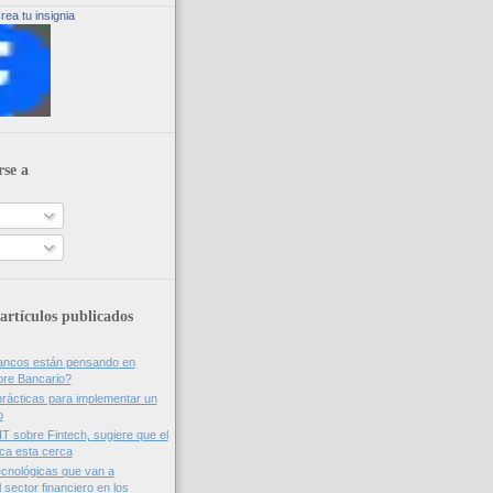
rea tu insignia
rse a
artículos publicados
bancos están pensando en
ore Bancario?
rácticas para implementar un
o
IT sobre Fintech, sugiere que el
nca esta cerca
cnológicas que van a
 sector financiero en los