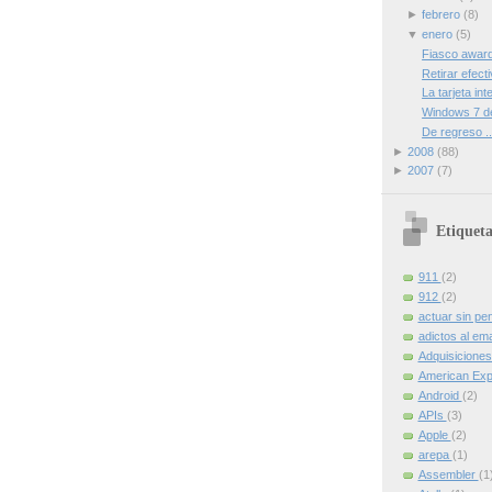
►
febrero
(8)
▼
enero
(5)
Fiasco awar
Retirar efecti
La tarjeta int
Windows 7 de
De regreso ..
►
2008
(88)
►
2007
(7)
Etiqueta
911
(2)
912
(2)
actuar sin pe
adictos al ema
Adquisicione
American Ex
Android
(2)
APIs
(3)
Apple
(2)
arepa
(1)
Assembler
(1