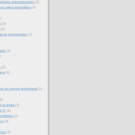
ejores presentaciones
(1)
un cajero automático
(1)
1)
o
(3)
g
(2)
ia un programador
(1)
umir
(1)
)
a
(1)
iera
(4)
con su carrera profesional
(1)
1)
e la arepa
(1)
s IT
(1)
 software
(1)
ing
(3)
rcio
(1)