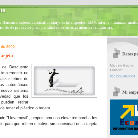
om
Bancaria, cajeros automáticos,tarjetas inteligentes, EMV, internet, finanzas, anális
arrollo de proyectos y emprendimientos en éstas áreas de la industria.
o de 2009
Datos pe
tarjeta
Marcelo Gaona
l de Descuento
Ecuador
 implementó un
Ver todo mi perfil
lizar retiros de
ros automáticos
l nuevo sistema
Mi empr
vedad que los
pueden retirar
de tener el plástico o tarjeta.
do "Llavemovil", proporciona una clave temporal a los
ión para que retiren efectivo sin necesidad de la tarjeta