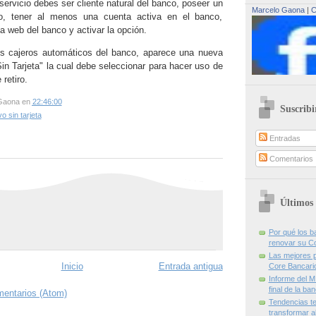
 servicio debes ser cliente natural del banco, poseer un
Marcelo Gaona
|
C
ivo, tener al menos una cuenta activa en el banco,
na web del banco y activar la opción.
os cajeros automáticos del banco, aparece una nueva
in Tarjeta" la cual debe seleccionar para hacer uso de
retiro.
Gaona
en
22:46:00
Suscribi
vo sin tarjeta
Entradas
Comentarios
Últimos 
Por qué los 
renovar su C
Las mejores p
Inicio
Entrada antigua
Core Bancari
Informe del M
final de la ba
mentarios (Atom)
Tendencias te
transformar al