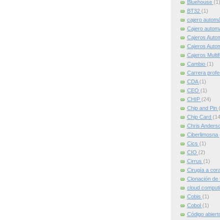
Bluehouse
(1
BT32
(1)
cajero autom
Cajero automát
Cajeros Auto
Cajeros Auto
Cajeros Multi
Cambio
(1)
Carrera profe
CDA
(1)
CEO
(1)
CHIP
(24)
Chip and Pin
Chip Card
(14
Chris Anders
Ciberlimosna
Cics
(1)
CIO
(2)
Cirrus
(1)
Cirugía a cor
Clonación de 
cloud comput
Cobis
(1)
Cobol
(1)
Código abier