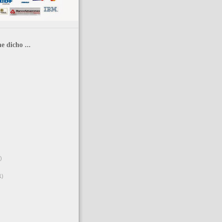
e dicho ...
)
1)