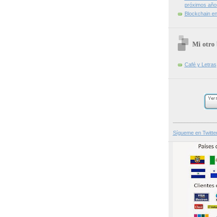
próximos año
Blockchain en 
Mi otro 
Café y Letras
_______________
Sígueme en Twitte