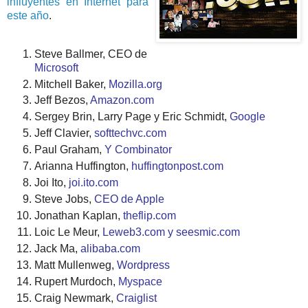
influyentes en Internet para
este año
.
Steve Ballmer, CEO de
Microsoft
Mitchell Baker,
Mozilla.org
Jeff Bezos,
Amazon.com
Sergey Brin, Larry Page y Eric Schmidt,
Google
Jeff Clavier,
softtechvc.com
Paul Graham,
Y Combinator
Arianna Huffington,
huffingtonpost.com
Joi Ito,
joi.ito.com
Steve Jobs,
CEO de Apple
Jonathan Kaplan,
theflip.com
Loic Le Meur,
Leweb3.com y seesmic.com
Jack Ma,
alibaba.com
Matt Mullenweg,
Wordpress
Rupert Murdoch,
Myspace
Craig Newmark,
Craiglist