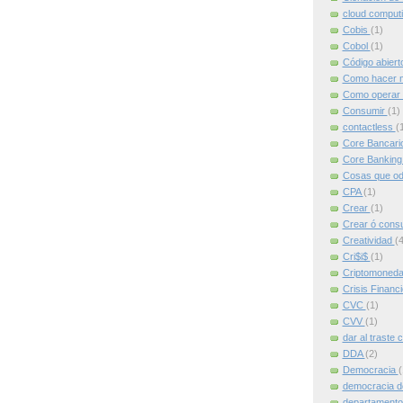
cloud comput
Cobis
(1)
Cobol
(1)
Código abier
Como hacer m
Como operar 
Consumir
(1)
contactless
(
Core Bancari
Core Bankin
Cosas que od
CPA
(1)
Crear
(1)
Crear ó cons
Creatividad
(4
Cri$i$
(1)
Criptomoned
Crisis Financ
CVC
(1)
CVV
(1)
dar al traste 
DDA
(2)
Democracia
(
democracia d
departamento