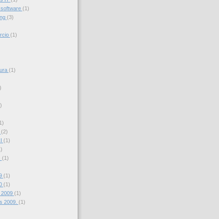
 software
(1)
ing
(3)
rcio
(1)
sura
(1)
)
)
1)
s
(2)
CI
(1)
)
s
(1)
09
(1)
10
(1)
d 2009
(1)
s 2009.
(1)