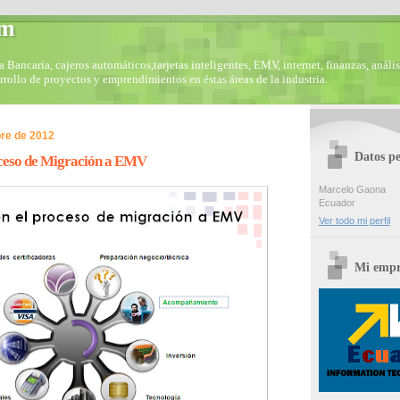
om
Bancaria, cajeros automáticos,tarjetas inteligentes, EMV, internet, finanzas, anális
arrollo de proyectos y emprendimientos en éstas áreas de la industria.
bre de 2012
Datos pe
oceso de Migración a EMV
Marcelo Gaona
Ecuador
Ver todo mi perfil
Mi empr