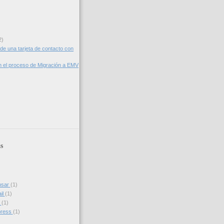
2)
de una tarjeta de contacto con
 el proceso de Migración a EMV
s
nsar
(1)
il
(1)
s
(1)
press
(1)