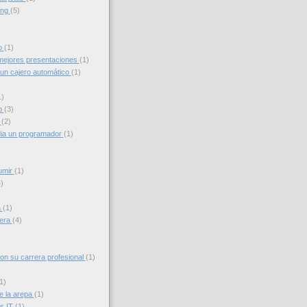
ing
(5)
to
(1)
ejores presentaciones
(1)
un cajero automático
(1)
1)
o
(3)
g
(2)
ia un programador
(1)
umir
(1)
)
a
(1)
iera
(4)
con su carrera profesional
(1)
1)
e la arepa
(1)
s IT
(1)