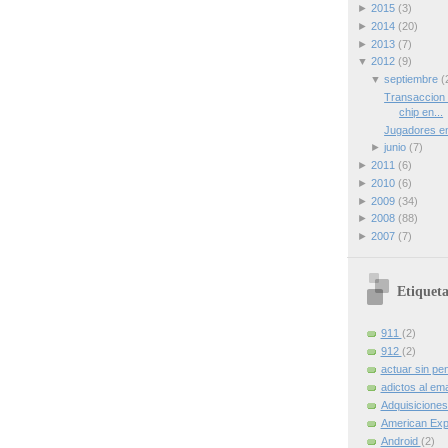
►
2015
(3)
►
2014
(20)
►
2013
(7)
▼
2012
(9)
▼
septiembre
(
Transaccion 
chip en...
Jugadores en
►
junio
(7)
►
2011
(6)
►
2010
(6)
►
2009
(34)
►
2008
(88)
►
2007
(7)
Etiqueta
911
(2)
912
(2)
actuar sin pe
adictos al ema
Adquisicione
American Ex
Android
(2)