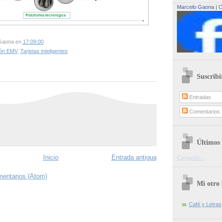
Marcelo Gaona
|
C
Gaona
en
17:09:00
ión EMV
,
Tarjetas inteligentes
Suscribi
Entradas
Comentarios
Últimos 
Inicio
Entrada antigua
Cargando...
mentarios (Atom)
Mi otro 
Café y Letras