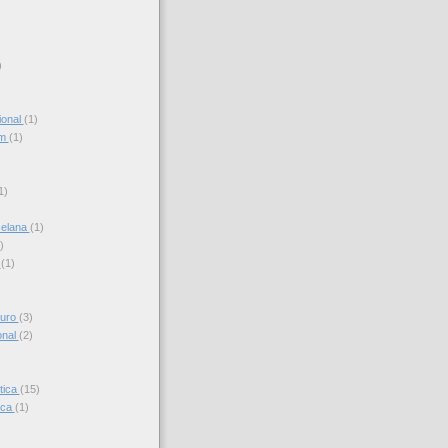
)
ional
(1)
am
(1)
)
1)
celana
(1)
)
s
(1)
turo
(3)
onal
(2)
tica
(15)
ica
(1)