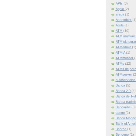
APIs
(3)
Apple
(2)
arepa
(1)
Assembler
(1
Atalla
(1)
ATM
(10)
ATM mutifunc
ATM pictogr
ATMadmin
(1
ATMIA
(1)
ATMmonitor
(
ATMs
(22)
ATMs de por
ATMserver
(2
autoservicio
Banca
(5)
Banca 2.0
(4)
Banca del Fu
Banca tradici
Bancaribe
(3)
banco
(1)
Banda Magne
Bank of Amer
Banred
(1)
Benceno
(1)