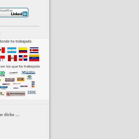
_____________________
r
e dicho ...