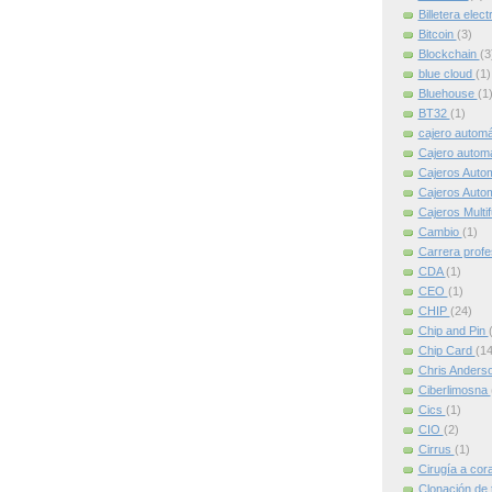
Billetera elec
Bitcoin
(3)
Blockchain
(3
blue cloud
(1)
Bluehouse
(1
BT32
(1)
cajero autom
Cajero automát
Cajeros Auto
Cajeros Auto
Cajeros Multi
Cambio
(1)
Carrera profe
CDA
(1)
CEO
(1)
CHIP
(24)
Chip and Pin
Chip Card
(14
Chris Anders
Ciberlimosna
Cics
(1)
CIO
(2)
Cirrus
(1)
Cirugía a cor
Clonación de 