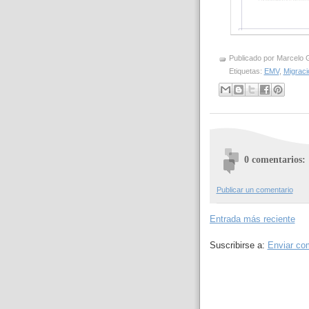
Publicado por
Marcelo 
Etiquetas:
EMV
,
Migrac
0 comentarios:
Publicar un comentario
Entrada más reciente
Suscribirse a:
Enviar co