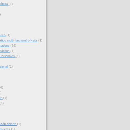
trónica
(1)
)
)
ático
(1)
ico multi-funcional off-site
(1)
maticos
(29)
máticos
(1)
funcionales
(1)
sional
(1)
(6)
)
on
(1)
(1)
azón abierto
(1)
tarjetas
(1)