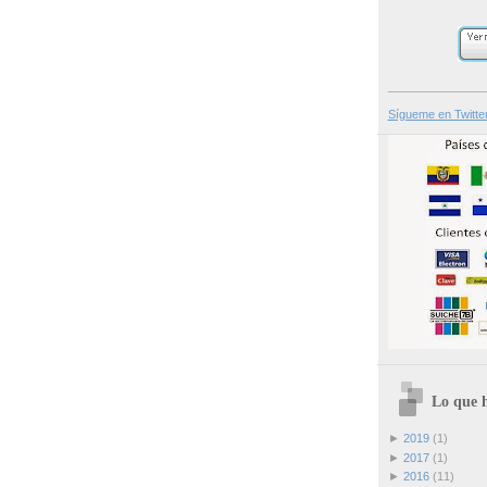
_______________
Sígueme en Twitte
Lo que h
►
2019
(1)
►
2017
(1)
►
2016
(11)