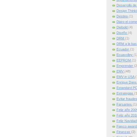
Desarrollo de
Design Think
Destino
(1)
Diaro el come
Diebold
(4)
Diseño
(4)
DRM
(1)
DRM a la ba
Ecuador
(1)
Ecuavolley
(1
EEPROM
(1)
Emprender
(2
EMV
(48)
EMV in USA
(
Enrique Dan
Estandard P
Estrategias
(1
Evitar fraude
Farsantes
(1)
Feliz año 20
Feliz año 20
Feliz Navida
Fiasco award
Finanzas
(2)