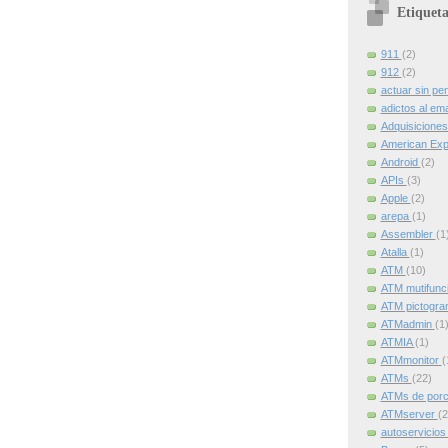
Etiqueta
911
(2)
912
(2)
actuar sin pe
adictos al ema
Adquisicione
American Ex
Android
(2)
APIs
(3)
Apple
(2)
arepa
(1)
Assembler
(1
Atalla
(1)
ATM
(10)
ATM mutifunc
ATM pictogr
ATMadmin
(1
ATMIA
(1)
ATMmonitor
(
ATMs
(22)
ATMs de por
ATMserver
(2
autoservicio