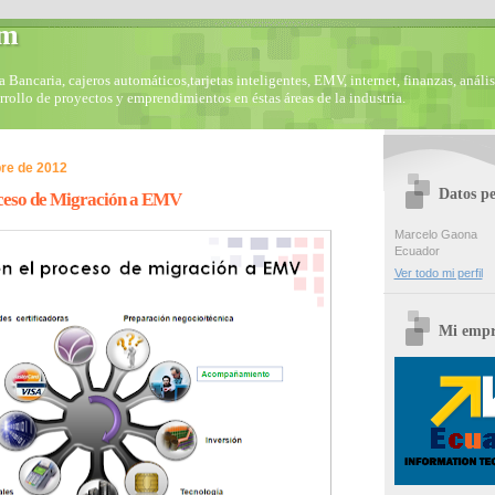
om
Bancaria, cajeros automáticos,tarjetas inteligentes, EMV, internet, finanzas, anális
arrollo de proyectos y emprendimientos en éstas áreas de la industria.
bre de 2012
Datos pe
oceso de Migración a EMV
Marcelo Gaona
Ecuador
Ver todo mi perfil
Mi empr