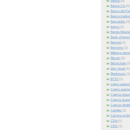
Banca
(5)
Banca 2.0
(4)
Banca del Fu
Banca tradici
Bancaribe
(3)
banco
(1)
Banda Magne
Bank of Amer
Banred
(1)
Benceno
(1)
Billetera elec
Bitcoin
(3)
Blockchain
(3
blue cloud
(1)
Bluehouse
(1
BT32
(1)
cajero autom
Cajero automát
Cajeros Auto
Cajeros Auto
Cajeros Multi
Cambio
(1)
Carrera profe
CDA
(1)
CEO
(1)