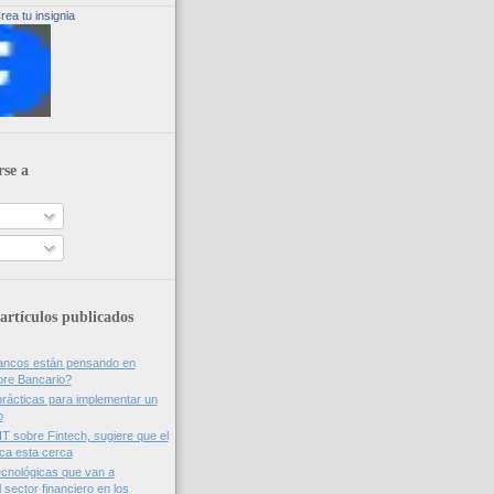
rea tu insignia
rse a
artículos publicados
bancos están pensando en
ore Bancario?
rácticas para implementar un
o
IT sobre Fintech, sugiere que el
nca esta cerca
cnológicas que van a
 sector financiero en los