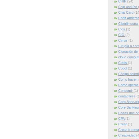
CHIP
(24)
Chip and Pin
Chip Card
(14
Chris Anders
Ciberlimosna
Cics
(1)
CIO
(2)
Cirrus
(1)
Cirugía a cor
Clonación de 
cloud comput
Cobis
(1)
Cobol
(1)
Código abier
Como hacer m
Como operar 
Consumir
(1)
contactless
(
Core Bancari
Core Bankin
Cosas que od
CPA
(1)
Crear
(1)
Crear ó cons
Creatividad
(4