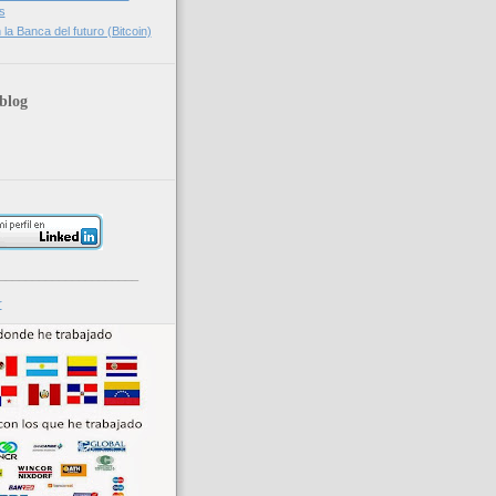
s
la Banca del futuro (Bitcoin)
blog
_____________________
r