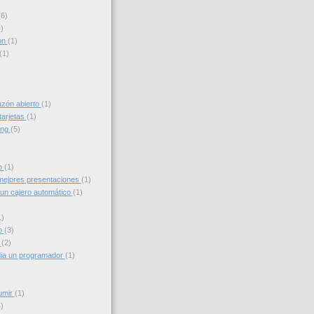
(6)
)
on
(1)
(1)
azón abierto
(1)
tarjetas
(1)
ing
(5)
to
(1)
ejores presentaciones
(1)
un cajero automático
(1)
1)
o
(3)
g
(2)
ia un programador
(1)
umir
(1)
)