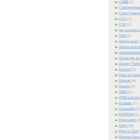
Cri$i$
(1)
Criptomoned
Crisis Financ
CVC
(1)
CVV
(1)
dar al traste 
DDA
(2)
Democracia
(
democracia d
departamento
Desarrollo de
Design Think
Destino
(1)
Diaro el come
Diebold
(4)
Diseño
(4)
DRM
(1)
DRM a la ba
Ecuador
(1)
Ecuavolley
(1
EEPROM
(1)
Emprender
(2
EMV
(48)
EMV in USA
(
Enrique Dan