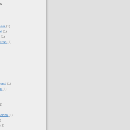
s
nsar
(1)
il
(1)
s
(1)
press
(1)
)
ional
(1)
am
(1)
)
1)
celana
(1)
)
s
(1)