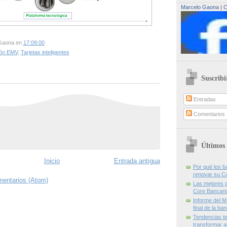
Marcelo Gaona
|
C
Gaona
en
17:09:00
ión EMV
,
Tarjetas inteligentes
Suscribi
Entradas
Comentarios
Últimos 
Inicio
Entrada antigua
Por qué los 
renovar su C
mentarios (Atom)
Las mejores p
Core Bancari
Informe del M
final de la ba
Tendencias te
transformar al