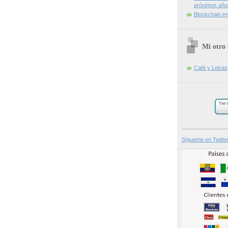
próximos año
Blockchain en 
Mi otro 
Café y Letras
_______________
Sígueme en Twitte