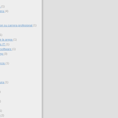
a
(1)
iera
(4)
con su carrera profesional
(1)
1)
e la arepa
(1)
s IT
(1)
 software
(1)
ing
(3)
rcio
(1)
sura
(1)
)
)
1)
s
(2)