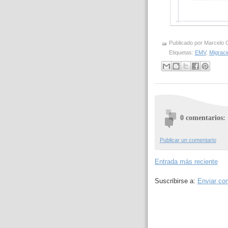
Publicado por
Marcelo 
Etiquetas:
EMV
,
Migrac
0 comentarios:
Publicar un comentario
Entrada más reciente
Suscribirse a:
Enviar co