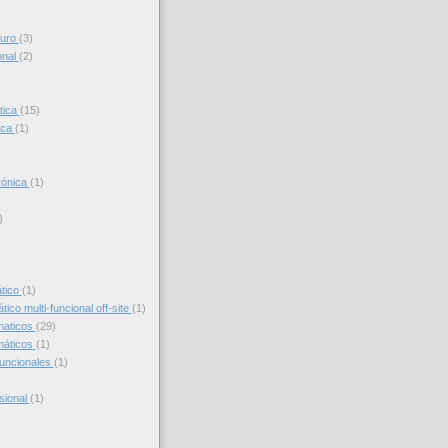
turo
(3)
onal
(2)
tica
(15)
ica
(1)
trónica
(1)
)
)
ático
(1)
ico multi-funcional off-site
(1)
maticos
(29)
máticos
(1)
funcionales
(1)
sional
(1)